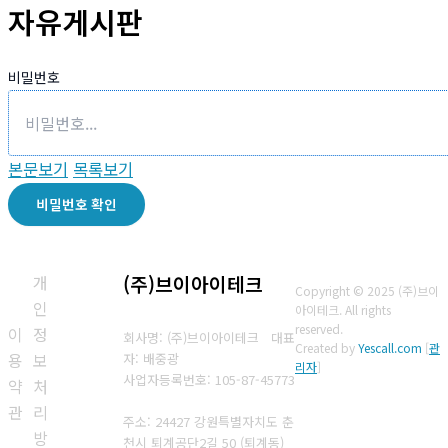
자유게시판
비밀번호
본문보기
목록보기
비밀번호 확인
개
(주)브이아이테크
Copyright © 2025 (주)브이
인
아이테크. All rights
reserved.
이
정
회사명: (주)브이아이테크 대표
Created by
Yescall.com
[
관
용
보
자: 배중광
리자
]
사업자등록번호: 105-87-45773
약
처
관
리
주소: 24427 강원특별자치도 춘
방
천시 퇴계공단2길 50 (퇴계동)