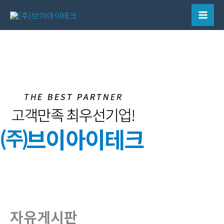
콘
텐
Mai
츠
Men
로
건
너
뛰
기
자유게시판