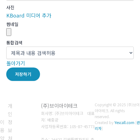
사진
KBoard 미디어 추가
썸네일
통합검색
돌아가기
저장하기
개
(주)브이아이테크
Copyright © 2025 (주)브이
아이테크. All rights
인
회사명: (주)브이아이테크 대표
reserved.
자: 배중광
이
정
Created by
Yescall.com
[
관
사업자등록번호: 105-87-45773
리자
]
용
보
약
처
주소: 24427 강원특별자치도 춘