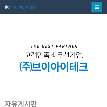
콘
텐
Mai
츠
Men
로
건
너
뛰
기
자유게시판