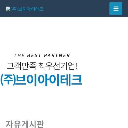
콘
텐
Mai
츠
Men
로
건
너
뛰
기
자유게시판