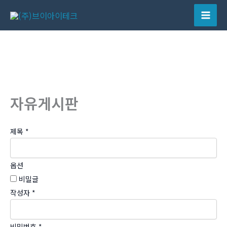
콘
텐
Mai
츠
Men
로
건
너
뛰
자유게시판
기
제목
*
옵션
비밀글
작성자
*
비밀번호
*