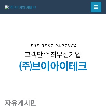
콘
텐
Mai
츠
Men
로
건
너
뛰
기
자유게시판