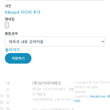
사진
KBoard 미디어 추가
썸네일
통합검색
돌아가기
저장하기
개
(주)브이아이테크
Copyright © 2025 (주)브이
아이테크. All rights
인
회사명: (주)브이아이테크 대표
reserved.
자: 배중광
이
정
Created by
Yescall.com
[
관
사업자등록번호: 105-87-45773
리자
]
용
보
약
처
주소: 24427 강원특별자치도 춘