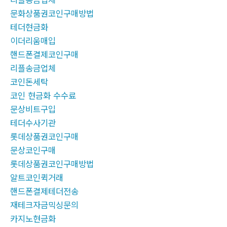
문화상품권코인구매방법
테더현금화
이더리움매입
핸드폰결제코인구매
리플송금업체
코인돈세탁
코인 현금화 수수료
문상비트구입
테더수사기관
롯데상품권코인구매
문상코인구매
롯데상품권코인구매방법
알트코인퀵거래
핸드폰결제테더전송
재테크자금믹싱문의
카지노현금화