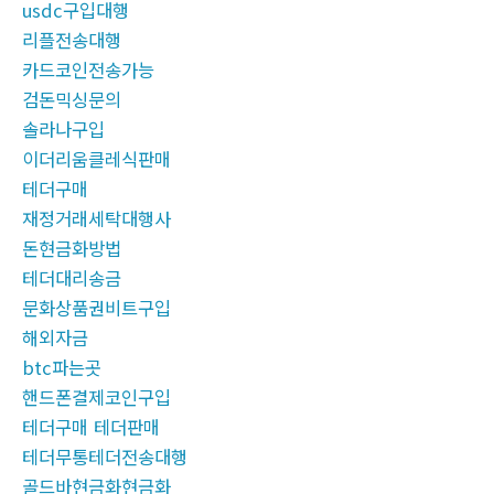
usdc구입대행
리플전송대행
카드코인전송가능
검돈믹싱문의
솔라나구입
이더리움클레식판매
테더구매
재정거래세탁대행사
돈현금화방법
테더대리송금
문화상품권비트구입
해외자금
btc파는곳
핸드폰결제코인구입
테더구매 테더판매
테더무통테더전송대행
골드바현금화현금화