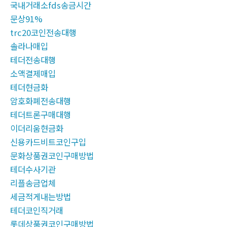
국내거래소fds송금시간
문상91%
trc20코인전송대행
솔라나매입
테더전송대행
소액결제매입
테더현금화
암호화폐전송대행
테더트론구매대행
이더리움현금화
신용카드비트코인구입
문화상품권코인구매방법
테더수사기관
리플송금업체
세금적게내는방법
테더코인직거래
롯데상품권코인구매방법