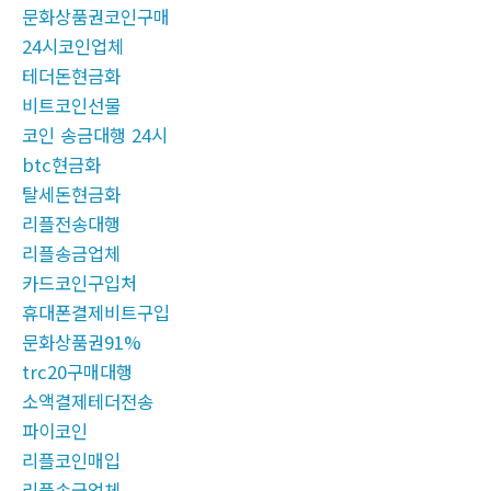
문화상품권코인구매
24시코인업체
테더돈현금화
비트코인선물
코인 송금대행 24시
btc현금화
탈세돈현금화
리플전송대행
리플송금업체
카드코인구입처
휴대폰결제비트구입
문화상품권91%
trc20구매대행
소액결제테더전송
파이코인
리플코인매입
리플송금업체