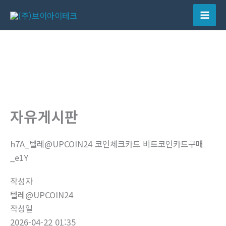
콘
텐
Mai
츠
Men
로
건
너
뛰
기
자유게시판
h7A_텔레@UPCOIN24 코인체크카드 비트코인카드구매
_e1Y
작성자
텔레@UPCOIN24
작성일
2026-04-22 01:35