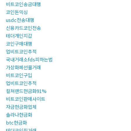
비트코인송금대행
코인돈믹싱
usdc전송대행
신용카드코인전송
테더개인지갑
코인구매대행
업비트코인추적
국내거래소fds피하는법
가상화폐선물거래
비트코인구입
업비트코인추적
컬쳐랜드현금화91%
비트코인판매사이트
자금현금화업체
솔라나현금화
btc현금화
테더코인직거래