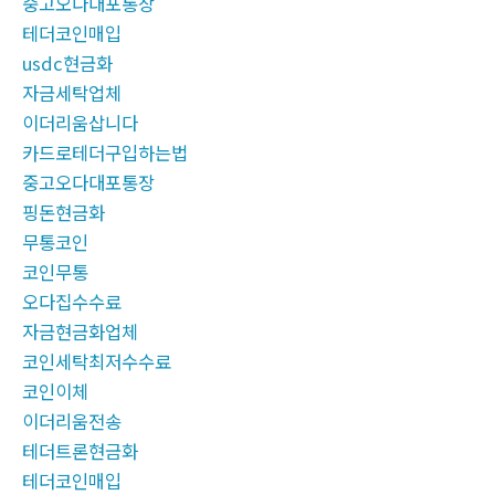
중고오다대포통장
테더코인매입
usdc현금화
자금세탁업체
이더리움삽니다
카드로테더구입하는법
중고오다대포통장
핑돈현금화
무통코인
코인무통
오다집수수료
자금현금화업체
코인세탁최저수수료
코인이체
이더리움전송
테더트론현금화
테더코인매입