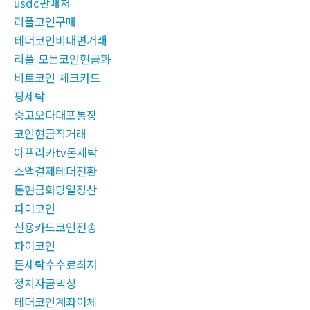
usdc판매처
리플코인구매
테더코인비대면거래
리플 모든코인현금화
비트코인 체크카드
핑세탁
중고오다대포통장
코인현금직거래
아프리카tv돈세탁
소액결제테더전환
돈현금화당일정산
파이코인
신용카드코인전송
파이코인
돈세탁수수료최저
정치자금믹싱
테더코인계좌이체