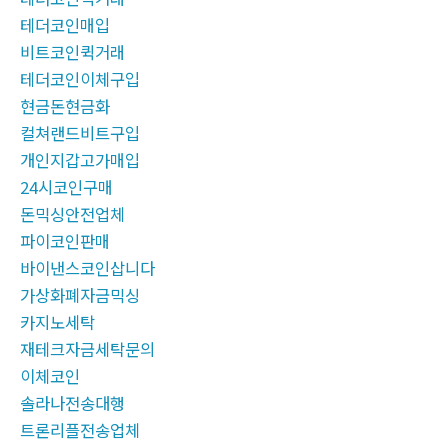
테더코인매입
비트코인퀵거래
테더코인이체구입
현금돈현금화
컬쳐랜드비트구입
개인지갑고가매입
24시코인구매
돈믹싱안전업체
파이코인판매
바이낸스코인삽니다
가상화폐자금믹싱
카지노세탁
재테크자금세탁문의
이체코인
솔라나전송대행
트론리플전송업체