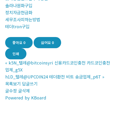
솔라나원화구입
정치자금현금화
세무조사피하는방법
테더tron구입
좋아요
0
싫어요
0
인쇄
«
k5N_텔레@bitcoinsyri 신용카드코인충전 카드코인충전
업체_g5X
h1D_텔레@UPCOIN24 테더환전 비트 송금업체_p6T
»
목록보기
답글쓰기
글수정
글삭제
Powered by KBoard