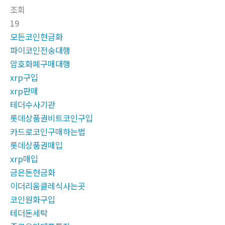
조회
19
모든코인현금화
파이코인전송대행
암호화폐구매대행
xrp구입
xrp판매
테더수사기관
롯데상품권비트코인구입
카드로코인구매하는법
롯데상품권매입
xrp매입
금은돈현금화
이더리움클레식사는곳
코인원화구입
테더돈세탁