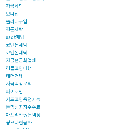
자금세탁
오다집
솔라나구입
핑돈세탁
usdt매입
코인돈세탁
코인돈세탁
자금현금화업체
리플코인대행
테더거래
자금믹싱문의
파이코인
카드코인충전가능
돈믹싱최저수수료
아프리카tv돈믹싱
핑오다현금화