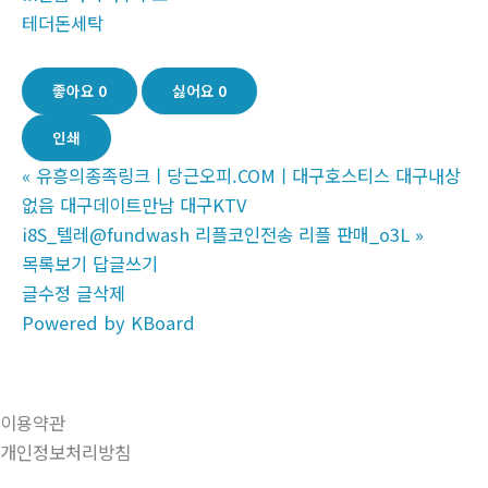
테더돈세탁
좋아요
0
싫어요
0
인쇄
«
유흥의종족링크ㅣ당근오피.COMㅣ대구호스티스 대구내상
없음 대구데이트만남 대구KTV
i8S_텔레@fundwash 리플코인전송 리플 판매_o3L
»
목록보기
답글쓰기
글수정
글삭제
Powered by KBoard
이용약관
개인정보처리방침