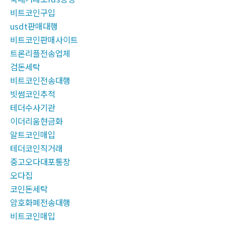
비트코인구입
usdt판매대행
비트코인판매사이트
트론리플전송업체
검돈세탁
비트코인전송대행
빗썸코인추적
테더수사기관
이더리움현금화
알트코인매입
테더코인직거래
중고오다대포통장
오다집
코인돈세탁
암호화폐전송대행
비트코인매입