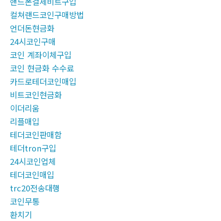
핸드폰결제비트구입
컬쳐랜드코인구매방법
언더돈현금화
24시코인구매
코인 계좌이체구입
코인 현금화 수수료
카드로테더코인매입
비트코인현금화
이더리움
리플매입
테더코인판매함
테더tron구입
24시코인업체
테더코인매입
trc20전송대행
코인무통
환치기