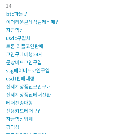
14
btc파는곳
이더리움클레식클레식매입
자금믹싱
usdc구입처
트론 리플코인판매
코인구매대행24시
문상비트코인구입
ssg페이비트코인구입
usdt판매대행
신세계상품권코인구매
신세계상품권테더전환
테더전송대행
신용카드테더구입
자금믹싱업체
핑믹싱