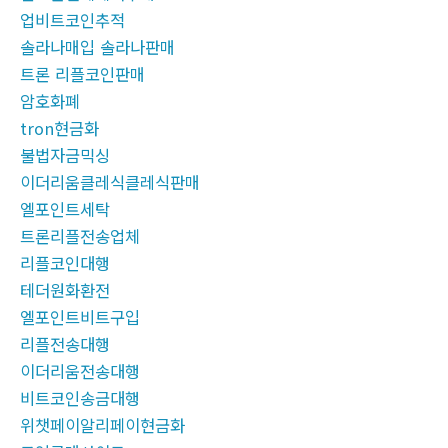
업비트코인추적
솔라나매입 솔라나판매
트론 리플코인판매
암호화폐
tron현금화
불법자금믹싱
이더리움클레식클레식판매
엘포인트세탁
트론리플전송업체
리플코인대행
테더원화환전
엘포인트비트구입
리플전송대행
이더리움전송대행
비트코인송금대행
위챗페이알리페이현금화