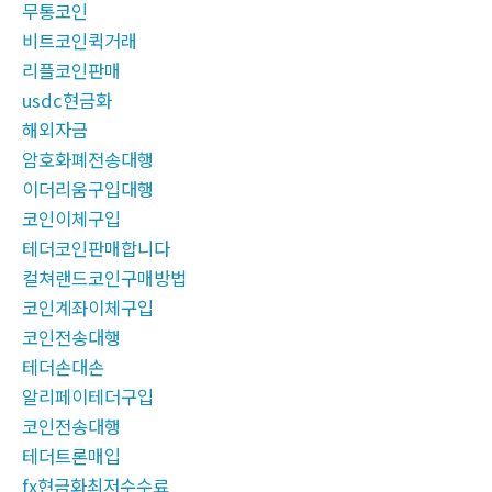
무통코인
비트코인퀵거래
리플코인판매
usdc현금화
해외자금
암호화폐전송대행
이더리움구입대행
코인이체구입
테더코인판매합니다
컬쳐랜드코인구매방법
코인계좌이체구입
코인전송대행
테더손대손
알리페이테더구입
코인전송대행
테더트론매입
fx현금화최저수수료