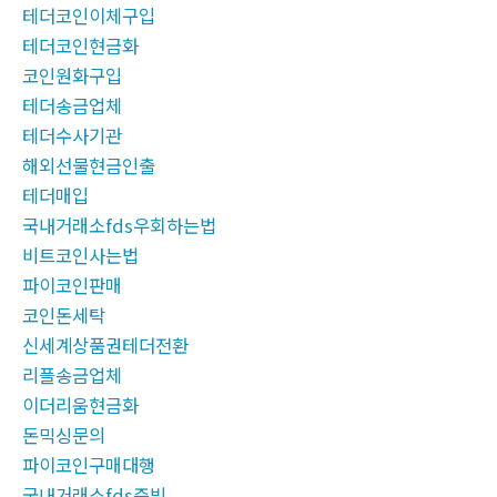
테더코인이체구입
테더코인현금화
코인원화구입
테더송금업체
테더수사기관
해외선물현금인출
테더매입
국내거래소fds우회하는법
비트코인사는법
파이코인판매
코인돈세탁
신세계상품권테더전환
리플송금업체
이더리움현금화
돈믹싱문의
파이코인구매대행
국내거래소fds증빙