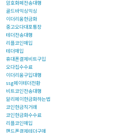
암호화폐전송대행
골드바믹싱믹싱
이더리움현금화
중고오다대포통장
테더전송대행
리플코인매입
테더매입
휴대폰결제비트구입
오다집수수료
이더리움구입대행
ssg페이테더전환
비트코인전송대행
알리페이현금화하는법
코인현금직거래
코인현금화수수료
리플코인매입
핸드폰결제테더구매