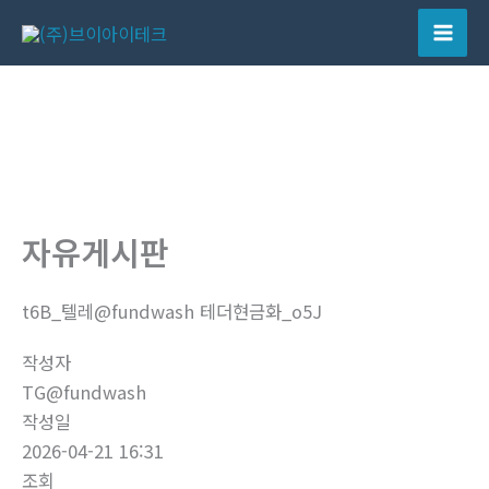
콘
텐
Mai
츠
Men
로
건
너
뛰
기
자유게시판
t6B_텔레@fundwash 테더현금화_o5J
작성자
TG@fundwash
작성일
2026-04-21 16:31
조회