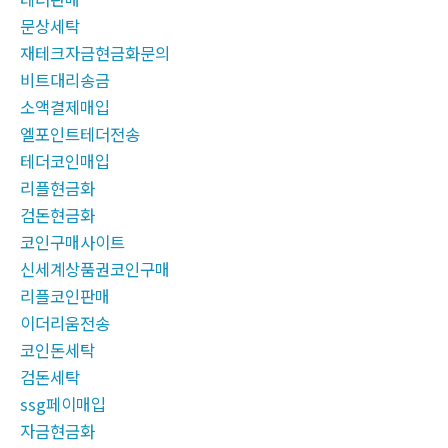
문상세탁
재테크자금현금화문의
비트대리송금
소액결제매입
엘포인트테더전송
테더코인매입
리플현금화
검돈현금화
코인구매사이트
신세계상품권코인구매
리플코인판매
이더리움전송
코인돈세탁
검돈세탁
ssg페이매입
자금현금화