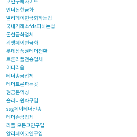
코인구매사이트
언더돈현금화
알리페이현금화하는법
국내거래소fds피하는법
돈현금화업체
위챗페이현금화
롯데상품권테더전환
트론리플전송업체
이더리움
테더송금업체
테더트론파는곳
현금돈믹싱
솔라나원화구입
ssg페이테더전송
테더송금업체
리플 모든코인구입
알리페이코인구입