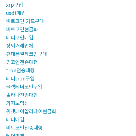
xrp구입
usdt매입
비트코인 카드구매
비트코인현금화
테더코인매입
장외거래업체
휴대폰결제코인구매
밈코인전송대행
tron전송대행
테더tron구입
블랙테더코인구입
솔라나전송대행
카지노믹싱
위챗페이알리페이현금화
테더매입
비트코인전송대행
테더판매