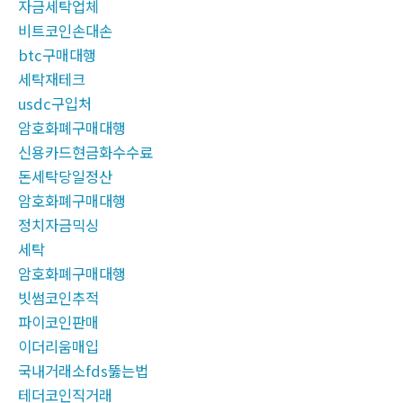
자금세탁업체
비트코인손대손
btc구매대행
세탁재테크
usdc구입처
암호화폐구매대행
신용카드현금화수수료
돈세탁당일정산
암호화폐구매대행
정치자금믹싱
세탁
암호화폐구매대행
빗썸코인추적
파이코인판매
이더리움매입
국내거래소fds뚫는법
테더코인직거래