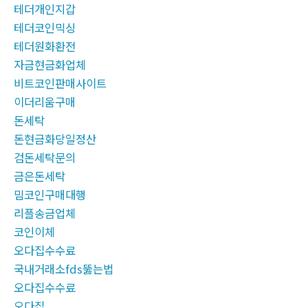
테더개인지갑
테더코인믹싱
테더원화환전
자금현금화업체
비트코인판매사이트
이더리움구매
돈세탁
돈현금화당일정산
검돈세탁문의
금은돈세탁
밈코인구매대행
리플송금업체
코인이체
오다집수수료
국내거래소fds뚫는법
오다집수수료
오다집