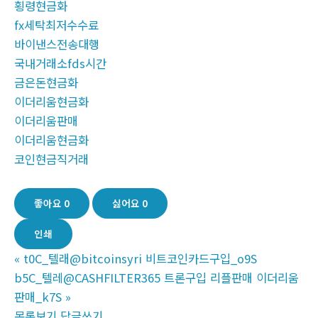
횡령현금화
fx세탁최저수수료
바이낸스전송대행
국내거래소fds시간
금은돈현금화
이더리움현금화
이더리움판매
이더리움현금화
코인현금직거래
좋아요
0
싫어요
0
인쇄
«
t0C_텔래@bitcoinsyri 비트코인카드구입_o9S
b5C_텔레@CASHFILTER365 트론구입 리플판매 이더리움
판매_k7S
»
목록보기
답글쓰기