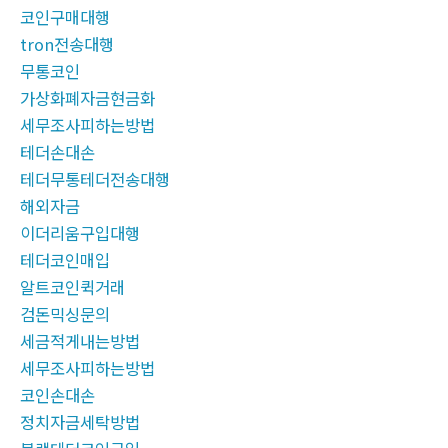
코인구매대행
tron전송대행
무통코인
가상화폐자금현금화
세무조사피하는방법
테더손대손
테더무통테더전송대행
해외자금
이더리움구입대행
테더코인매입
알트코인퀵거래
검돈믹싱문의
세금적게내는방법
세무조사피하는방법
코인손대손
정치자금세탁방법