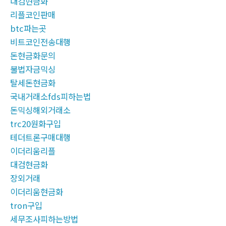
대검현금화
리플코인판매
btc파는곳
비트코인전송대행
돈현금화문의
불법자금믹싱
탈세돈현금화
국내거래소fds피하는법
돈믹싱해외거래소
trc20원화구입
테더트론구매대행
이더리움리플
대검현금화
장외거래
이더리움현금화
tron구입
세무조사피하는방법