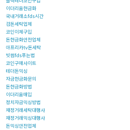
블랙테더코인구입
이더리움현금화
국내거래소fds시간
검돈세탁업체
코인이체구입
돈현금화안전업체
아프리카tv돈세탁
빗썸fds푸는법
코인구매사이트
테더돈믹싱
자금현금화문의
돈현금화방법
이더리움매입
정치자금믹싱방법
재정거래세탁대행사
재정거래믹싱대행사
돈믹싱안전업체