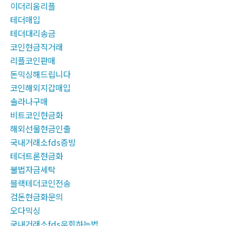
이더리움리플
테더매입
테더대리송금
코인현금직거래
리플코인판매
돈믹싱해드립니다
코인해외지갑매입
솔라나구매
비트코인현금화
해외선물현금인출
국내거래소fds증빙
테더트론현금화
불법자금세탁
블랙테더코인전송
검돈현금화문의
오다믹싱
국내거래소fds우회하는법