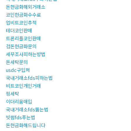
돈현금화해외거래소
코인현금화수수료
업비트코인추적
테더코인판매
트론리플코인판매
검돈현금화문의
세무조사피하는방법
돈세탁문의
usdc구입처
국내거래소fds피하는법
비트코인개인거래
핑세탁
이더리움매입
국내거래소fds뚫는법
빗썸fds푸는법
돈현금화해드립니다