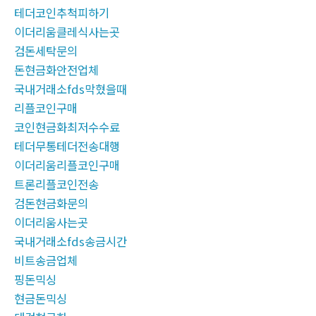
테더코인추척피하기
이더리움클레식사는곳
검돈세탁문의
돈현금화안전업체
국내거래소fds막혔을때
리플코인구매
코인현금화최저수수료
테더무통테더전송대행
이더리움리플코인구매
트론리플코인전송
검돈현금화문의
이더리움사는곳
국내거래소fds송금시간
비트송금업체
핑돈믹싱
현금돈믹싱