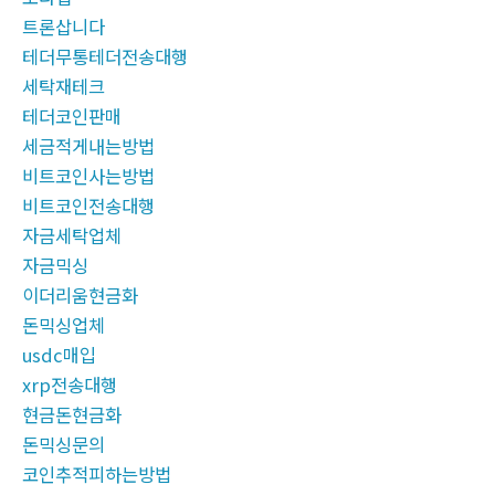
트론삽니다
테더무통테더전송대행
세탁재테크
테더코인판매
세금적게내는방법
비트코인사는방법
비트코인전송대행
자금세탁업체
자금믹싱
이더리움현금화
돈믹싱업체
usdc매입
xrp전송대행
현금돈현금화
돈믹싱문의
코인추적피하는방법