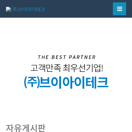
콘
텐
Mai
츠
Men
로
건
너
뛰
기
자유게시판