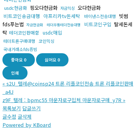
핑오다현금화
오다현금화
usdc현금화
자금믹싱
비트코인송금대행
아프리카tv돈세탁
빗썸
바이낸스전송대행
fds푸는법
비트코인구입
탈세돈세
자금현금화
테더무통테더전송대행
탁
usdc매입
테더코인판매함
테더트론구매대행
코인믹싱
국내거래소fds증빙
좋아요
0
싫어요
0
인쇄
«
s2U_텔레@coinsp24 트론 리플코인전송 트론 리플코인판매
_a4J
z9F_텔레 : bpmc55 마운자로구입처 마운자로구매_y7R
»
목록보기
답글쓰기
글수정
글삭제
Powered by KBoard