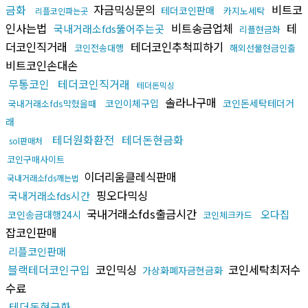
금화
자금믹싱문의
비트코
테더코인판매
카지노세탁
리플코인파는곳
인사는법
비트송금업체
테
국내거래소fds뚫어주는곳
리플현금화
더코인직거래
테더코인추척피하기
코인전송대행
해외선물현금인출
비트코인손대손
무통코인
테더코인직거래
테더돈믹싱
솔라나구매
코인이체구입
코인돈세탁테더거
국내거래소fds막혔을때
래
테더원화환전
테더돈현금화
sol판매처
코인구매사이트
이더리움클레식판매
국내거래소fds깨는법
핑오다믹싱
국내거래소fds시간
국내거래소fds출금시간
오다집
코인송금대행24시
코인체크카드
잡코인판매
리플코인판매
블랙테더코인구입
코인믹싱
코인세탁최저수
가상화폐자금현금화
수료
테더돈현금화