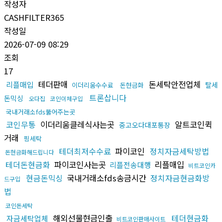
작성자
CASHFILTER365
작성일
2026-07-09 08:29
조회
17
테더판매
돈세탁안전업체
리플매입
탈세
이더리움수수료
돈현금화
트론삽니다
돈믹싱
오다집
코인이체구입
국내거래소fds뚫어주는곳
코인무통
이더리움클레식사는곳
알트코인퀵
중고오다대포통장
거래
핑세탁
테더최저수수료
파이코인
정치자금세탁방법
돈현금화해드립니다
테더돈현금화
파이코인사는곳
리플매입
리플전송대행
비트코인카
현금돈믹싱
국내거래소fds송금시간
정치자금현금화방
드구입
법
코인돈세탁
해외선물현금인출
테더현금화
자금세탁업체
비트코인판매사이트