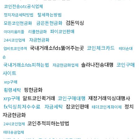
코인전송otc공식업체
탈세하는방법
정치자금세탁방법
검돈믹싱
금은돈현금화
모든코인현금화
파이코인판매
리플현금화
이더리움리플
자금현금화
24시코인업체
국내거래소fds뚫어주는곳
코인체크카드
업비트코인추적
테더손대
손
솔라나전송대행
코인구매
국내거래소fds피하는법
자금현금화업체
사이트
xrp구매
핑현금화
횡령세탁
xrp구매
알트코인퀵거래
코인구매대행
재정거래믹싱대행사
fx믹싱최저수수료
자금세탁
잡코인판매
정치
테더코인계좌이체
자금현금화
코인추적피하는방법
24시코인업체
테더송금업체