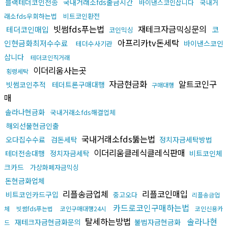
블랙테더코인전송
국내거래소fds출금시간
바이낸스코인삽니다
국내거
래소fds우회하는법
비트코인환전
빗썸fds푸는법
재테크자금믹싱문의
테더코인매입
코
코인믹싱
아프리카tv돈세탁
인현금화최저수수료
바이낸스코인
테더수사기관
삽니다
테더코인직거래
이더리움사는곳
횡령세탁
자금현금화
알트코인구
빗썸코인추적
테더트론구매대행
구매대행
매
솔라나현금화
국내거래소fds해결업체
해외선물현금인출
국내거래소fds뚫는법
오다집수수료
검돈세탁
정치자금세탁방법
이더리움클레식클레식판매
테더전송대행
정치자금세탁
비트코인체
크카드
가상화폐자금믹싱
돈현금화업체
리플송금업체
리플코인매입
비트코인카드구입
중고오다
리플송금업
카드로코인구매하는법
체
빗썸fds푸는법
코인구매대행24시
코인신용카
탈세하는방법
솔라나현
재테크자금현금화문의
불법자금현금화
드