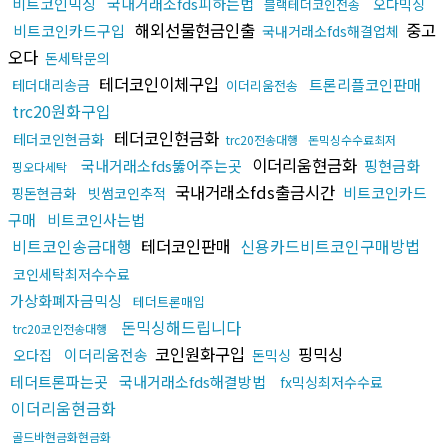
비트코인믹싱
국내거래소fds피하는법
오다믹싱
블랙테더코인전송
해외선물현금인출
중고
비트코인카드구입
국내거래소fds해결업체
오다
돈세탁문의
테더코인이체구입
트론리플코인판매
테더대리송금
이더리움전송
trc20원화구입
테더코인현금화
테더코인현금화
trc20전송대행
돈믹싱수수료최저
이더리움현금화
국내거래소fds뚫어주는곳
핑현금화
핑오다세탁
국내거래소fds출금시간
비트코인카드
핑돈현금화
빗썸코인추적
구매
비트코인사는법
비트코인송금대행
테더코인판매
신용카드비트코인구매방법
코인세탁최저수수료
가상화폐자금믹싱
테더트론매입
돈믹싱해드립니다
trc20코인전송대행
코인원화구입
핑믹싱
이더리움전송
오다집
돈믹싱
테더트론파는곳
국내거래소fds해결방법
fx믹싱최저수수료
이더리움현금화
골드바현금화현금화