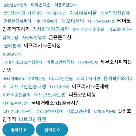
테더손대손
리플코인판매
검돈현금화업체
이더리움리플
돈세탁안전업체
코인전송대행
테더매입
테더개인지갑
핑오다세탁
테더코
검돈현금화문의
이더리움매입
이더리움전송대행
인추척피하기
가상화폐자금세탁
돈믹싱최저수수료
카드로테더구
금은돈믹싱
입하는법
자금믹싱업체
아프리카tv돈믹싱
블테판매
usdc구입처
세무조사피하는
비트코인현금화
국내거래소fds막혔을때
자금세탁업체
방법
돈세탁해외거래
비트코인선물
테더수사기관
국내거래소fds우회하는법
비트코인전송대행
아프리카tv돈세탁
소
trc20구매
비트코인사는법
리플코인대행
이더리움현금화
국내거래소fds출금시간
테더트론현금화
빗썸코
trc20전송대행
리플코인판매
코인계좌이체구입
빗썸fds푸는법
인추적
비트코인환전
좋아요
0
싫어요
0