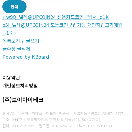
인쇄
«
w9Q_텔레@UPCOIN24 신용카드코인구입처_q1K
o3I_텔레@UPCOIN24 모든코인구입가능 개인지갑고가매입
_i1K
»
목록보기
답글쓰기
글수정
글삭제
Powered by KBoard
이용약관
개인정보처리방침
(주)브이아이테크
회사명: (주)브이아이테크 대표자: 배중광
사업자등록번호: 105-87-45773
주소: 24427 강원특별자치도 춘천시 퇴계공단2길 50 (퇴계동)
전화: 033-252-1568
핸드폰: 010-6261-2839
팩스: 033-253-1568