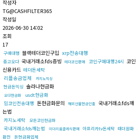
작성자
TG@CASHFILTER365
작성일
2026-06-30 14:02
조회
17
블랙테더코인구입
xrp전송대행
구매대행
국내거래소fds증빙
코인
코인구매대행24시
중고오다
테더코인판매
신용카드
테더돈세탁
리플송금업체
카지노믹싱
솔라나현금화
현금돈믹싱
usdt현금화
오다현금화
돈현금화문의
국내거래소fds깨
밈코인전송대행
해외선물현금인출
는법
카지노세탁
모든코인현금화
국내거래소fds깨는법
아프리카tv돈세탁
태더원화
이더리움클레식판매
환전
돈현금화업체