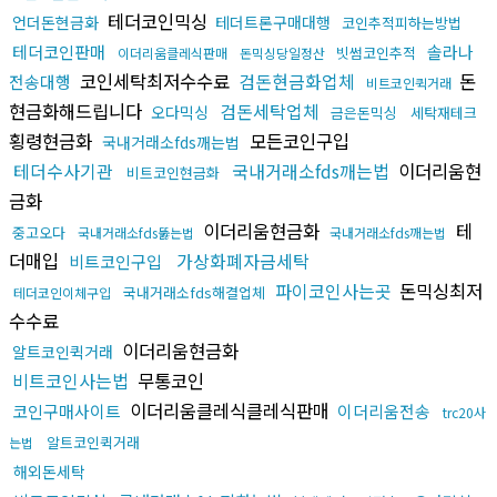
테더코인믹싱
언더돈현금화
테더트론구매대행
코인추적피하는방법
테더코인판매
솔라나
빗썸코인추적
이더리움클레식판매
돈믹싱당일정산
코인세탁최저수수료
검돈현금화업체
돈
전송대행
비트코인퀵거래
현금화해드립니다
검돈세탁업체
오다믹싱
금은돈믹싱
세탁재테크
횡령현금화
모든코인구입
국내거래소fds깨는법
테더수사기관
국내거래소fds깨는법
이더리움현
비트코인현금화
금화
이더리움현금화
테
중고오다
국내거래소fds뚫는법
국내거래소fds깨는법
더매입
가상화폐자금세탁
비트코인구입
파이코인사는곳
돈믹싱최저
국내거래소fds해결업체
테더코인이체구입
수수료
이더리움현금화
알트코인퀵거래
비트코인사는법
무통코인
이더리움클레식클레식판매
코인구매사이트
이더리움전송
trc20사
알트코인퀵거래
는법
해외돈세탁