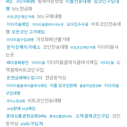
탈세하는방법
리플전송대행
잡코인구입대
매입
코인구매대행
행
btc현금화
btc구매대행
비트코인개인거래
비트코인전송대
이더리움매입
오다집수수료
이더리움클레식사는곳
행
모든코인 고가매입
가상화폐선물거래
이더리움구입대행
돈믹싱해외거래소
코인전송대행
이더리움사
비트코인개인거래
는곳
이더리움클레식클레식매입
소
태더원화환전
이더리움
이더리움
액결제비트코인구입
현금돈믹싱
돈현금화해드립니다
리플 잡코인판매
이더리움
이더리움클레식클레식매입
불법자금현금화
구입대행
비트코인전송대행
카지노현금화
xrp판매 xrp매입
소액결제코인구입
코인
롯데상품권현금화94%
롯데상품권94%
돈믹싱
usdc구입처