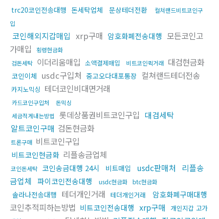
trc20코인전송대행
돈세탁업체
문상테더전환
컬쳐랜드비트코인구
입
코인해외지갑매입
xrp구매
모든코인고
암호화폐전송대행
가매입
횡령현금화
이더리움매입
대검현금화
소액결제매입
검돈세탁
비트코인퀵거래
usdc구입처
컬쳐랜드테더전송
코인이체
중고오다대포통장
테더코인비대면거래
카지노믹싱
카드코인구입처
돈믹싱
롯데상품권비트코인구입
대검세탁
세금적게내는방법
알트코인구매
검돈현금화
비트코인구입
트론구매
리플송금업체
비트코인현금화
usdc판매처
리플송
코인송금대행 24시
비트매입
코인돈세탁
금업체
파이코인전송대행
usdc현금화
btc현금화
테더개인거래
암호화폐구매대행
솔라나전송대행
테더개인거래
코인추적피하는방법
xrp구매
비트코인전송대행
개인지갑 고가