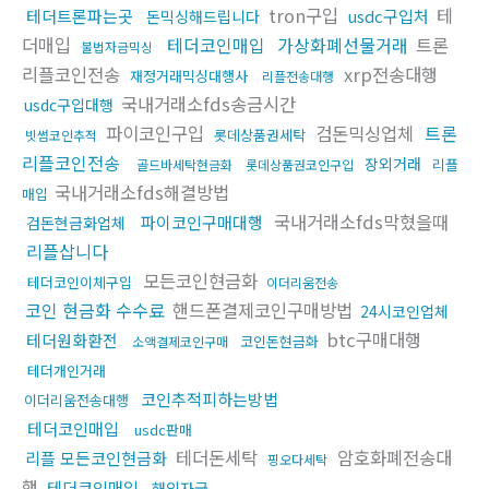
tron구입
테
테더트론파는곳
usdc구입처
돈믹싱해드립니다
더매입
테더코인매입
가상화폐선물거래
트론
불법자금믹싱
리플코인전송
xrp전송대행
재정거래믹싱대행사
리플전송대행
국내거래소fds송금시간
usdc구입대행
파이코인구입
검돈믹싱업체
트론
롯데상품권세탁
빗썸코인추적
리플코인전송
장외거래
리플
골드바세탁현금화
롯데상품권코인구입
국내거래소fds해결방법
매입
국내거래소fds막혔을때
파이코인구매대행
검돈현금화업체
리플삽니다
모든코인현금화
테더코인이체구입
이더리움전송
코인 현금화 수수료
핸드폰결제코인구매방법
24시코인업체
btc구매대행
테더원화환전
코인돈현금화
소액결제코인구매
테더개인거래
코인추적피하는방법
이더리움전송대행
테더코인매입
usdc판매
테더돈세탁
암호화폐전송대
리플 모든코인현금화
핑오다세탁
행
테더코인매입
해외자금