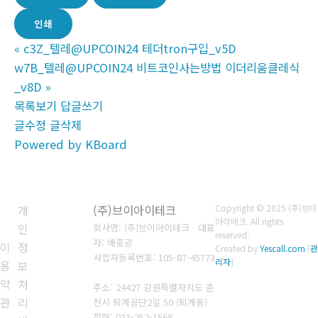
인쇄
«
c3Z_텔레@UPCOIN24 테더tron구입_v5D
w7B_텔레@UPCOIN24 비트코인사는방법 이더리움클레식
_v8D
»
목록보기
답글쓰기
글수정
글삭제
Powered by KBoard
개
(주)브이아이테크
Copyright © 2025 (주)브이
아이테크. All rights
인
회사명: (주)브이아이테크 대표
reserved.
자: 배중광
이
정
Created by
Yescall.com
[
관
사업자등록번호: 105-87-45773
리자
]
용
보
약
처
주소: 24427 강원특별자치도 춘
관
리
천시 퇴계공단2길 50 (퇴계동)
전화: 033-252-1568