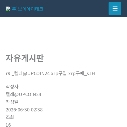
콘
텐
Mai
츠
Men
로
건
너
뛰
자유게시판
기
r9I_텔레@UPCOIN24 xrp구입 xrp구매_s1H
작성자
텔레@UPCOIN24
작성일
2026-06-30 02:38
조회
16