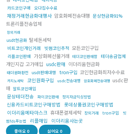
카드코인구매
오다집수수료
재정거래현금화대행사
암호화폐전송대행
문상현금화91%
트론리플전송업체
장외거래
탈세돈세탁
usdt현금화
모든코인구입
비트코인개인거래
빗썸코인추적
가상화폐선물거래
테더송금업체
리플코인판매
테더코인판매함
개인지갑 고가매입
usdc판매
이더리움현금화
tron구입
코인현금화최저수수료
usdt판매대행
태더원화환전
코인원화구입
usdc판
usdc전송대행
카지노세탁
암호화폐전송대행
매
알트코인매입
문상테더전송
파이코인판매
정치자금믹싱방법
신용카드비트코인구매방법
롯데상품권코인구매방법
이더리움메타마스크
휴대폰결제세탁
tron구입
장외거래
빗
리플매입
이더리움사는곳
썸fds푸는법
좋아요
0
싫어요
0