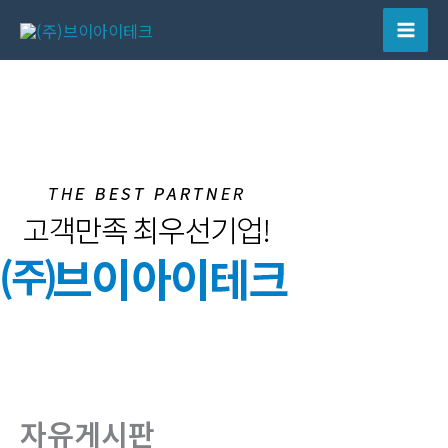
콘
텐
Mai
츠
Men
로
건
너
뛰
기
자유게시판