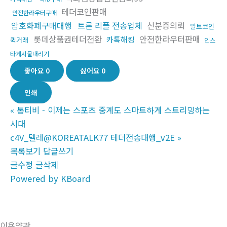
테더코인판매
안전한라우터구매
암호화폐구매대행
트론 리플 전송업체
신분증의뢰
알트코인
롯데상품권테더전환
안전한라우터판매
카톡해킹
퀵거래
인스
타게시물내리기
좋아요
0
싫어요
0
인쇄
«
통티비 - 이제는 스포츠 중계도 스마트하게 스트리밍하는
시대
c4V_텔레@KOREATALK77 테더전송대행_v2E
»
목록보기
답글쓰기
글수정
글삭제
Powered by KBoard
이용약관