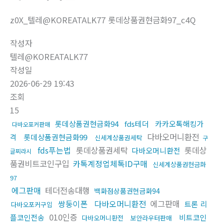
z0X_텔레@KOREATALK77 롯데상품권현금화97_c4Q
작성자
텔레@KOREATALK77
작성일
2026-06-29 19:43
조회
15
롯데상품권현금화94
fds테더
카카오톡해킹가
다바오포커판매
다바오머니환전
격
롯데상품권현금화99
신세계상품권세탁
구
fds푸는법
롯데상품권세탁
롯데상
다바오머니환전
글찌라시
품권비트코인구입
카톡계정업체톡ID구매
신세계상품권현금화
97
에그판매
테더전송대행
백화점상품권현금화94
쌍둥이폰
다바오머니환전
에그판매
트론 리
다바오포커구입
010인증
플코인전송
비트코인
다바오머니환전
보안라우터판매