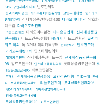
백화점상품권현금화92
신세계상품권비트코인구입
신세계상품권
번호판제작
구글찌라시 의뢰
94%
코인구매대행
블랙키워드 광고
인스타그
테더무통 테더전송대행
신세계상품권현금화100
다바오머니환전
암호화
램해킹가격
폐구입
다바오포커판매
다바오머니환전
테더송금업체
신세계상품권
리플코인매입
현금화97
비트코인송금대행
비트코인환전
블랙키
페북해킹
워드 의뢰
톡ID거래 해외카톡구매
번호판구매
번호판제작
인스타해킹의뢰
카카오톡해킹의뢰
신세계상품권비트구입
신세계상품권현금화
해외카톡판매
98
알트코인구매
롯데상품권코인구매
인스타그램해킹의뢰
롯
비트코인환전
데상품권현금화95
코인전송대행
신세계상품권현금화97
톡ID구매
폰해킹
폰해
리플코인판매
롯데상품권현금화96
킹
롯데상품권현금화93
카톡계정업체톡ID구매
톡ID거래 해외카톡구매
롯데상품권코인구매방법
롯데상품권현금화100
비트코인환전