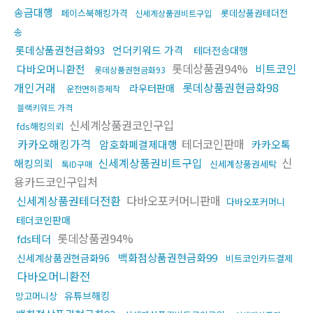
송금대행
페이스북해킹가격
롯데상품권테더전
신세계상품권비트구입
송
롯데상품권현금화93
언더키워드 가격
테더전송대행
롯데상품권94%
비트코인
다바오머니환전
롯데상품권현금화93
개인거래
롯데상품권현금화98
라우터판매
운전면허증제작
블랙키워드 가격
신세계상품권코인구입
fds해킹의뢰
카카오해킹가격
테더코인판매
암호화폐결제대행
카카오톡
신세계상품권비트구입
신
해킹의뢰
신세계상품권세탁
톡ID구매
용카드코인구입처
신세계상품권테더전환
다바오포커머니판매
다바오포커머니
테더코인판매
롯데상품권94%
fds테더
백화점상품권현금화99
신세계상품권현금화96
비트코인카드결제
다바오머니환전
유튜브해킹
망고머니상