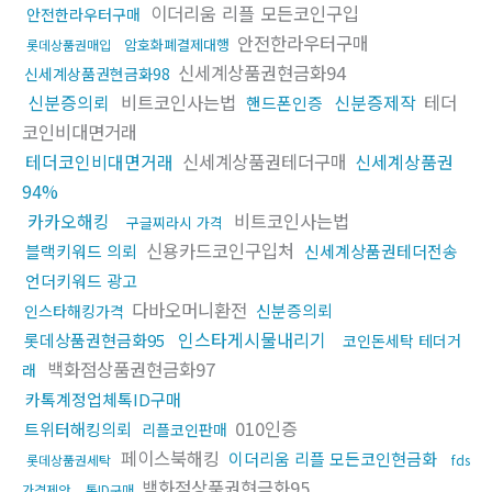
이더리움 리플 모든코인구입
안전한라우터구매
안전한라우터구매
암호화폐결제대행
롯데상품권매입
신세계상품권현금화94
신세계상품권현금화98
신분증의뢰
비트코인사는법
신분증제작
테더
핸드폰인증
코인비대면거래
테더코인비대면거래
신세계상품권테더구매
신세계상품권
94%
카카오해킹
비트코인사는법
구글찌라시 가격
신용카드코인구입처
블랙키워드 의뢰
신세계상품권테더전송
언더키워드 광고
다바오머니환전
신분증의뢰
인스타해킹가격
인스타게시물내리기
롯데상품권현금화95
코인돈세탁 테더거
백화점상품권현금화97
래
카톡계정업체톡ID구매
010인증
트위터해킹의뢰
리플코인판매
페이스북해킹
이더리움 리플 모든코인현금화
롯데상품권세탁
fds
백화점상품권현금화95
가격제안
톡ID구매