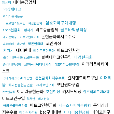
테더송금업체
제세탁
믹싱재테크
이더리움사는곳
암호화폐구매대행
비트코인카드구입
자금현금화
비트송금업체
골드바믹싱믹싱
tron현금화
환치기
돈현금화최저수수료
테더돈믹싱
비트코인퀵거래
코인믹싱
핑돈현금화
암호화폐구매대행
테더판매
비트코인환전
환치기
테더트론현금화
블랙테더코인구입
대검현금화
솔라나현금화 sol현금화
이더리움메타마
솔라나현금화
코인돈세탁테더거래
아프리카tv돈현금화
스크
컬쳐랜드비트구입
이더리
돈현금화최저수수료
국내거래소fds피하는법
움
코인원화구입
해외선물현금인출
24시코인구매
이더리움현금화
카지노믹싱
코인믹싱
암호화폐구매대행
btc현금화
비트코인구입
컬쳐랜드테더전송
비트코인현금화
돈믹싱최
세무조사피하는방법
해외선물현금인출
저수수료
btc구매대행
파이코인구
이더리움현금화
테더수사기관