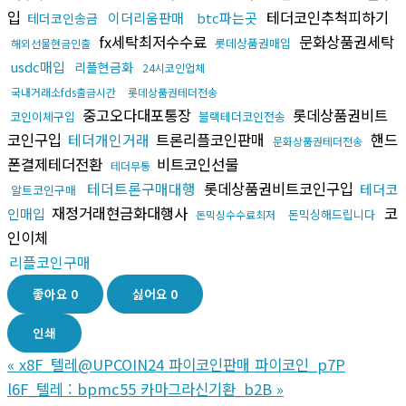
입
테더코인추척피하기
이더리움판매
btc파는곳
테더코인송금
fx세탁최저수수료
문화상품권세탁
롯데상품권매입
해외선물현금인출
usdc매입
리플현금화
24시코인업체
국내거래소fds출금시간
롯데상품권테더전송
중고오다대포통장
롯데상품권비트
코인이체구입
블랙테더코인전송
코인구입
테더개인거래
트론리플코인판매
핸드
문화상품권테더전송
폰결제테더전환
비트코인선물
테더무통
테더트론구매대행
롯데상품권비트코인구입
테더코
알트코인구매
재정거래현금화대행사
코
인매입
돈믹싱해드립니다
돈믹싱수수료최저
인이체
리플코인구매
좋아요
0
싫어요
0
인쇄
«
x8F_텔레@UPCOIN24 파이코인판매 파이코인_p7P
l6F_텔레 : bpmc55 카마그라신기환_b2B
»