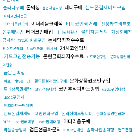
돈믹싱
테더구매
핸드폰결제비트구입
솔라나구매
불법자금믹싱
파이코인사는곳
이더리움클레식
비트코인퀵거래
신용카드비트코
이더리움현금화
테더코인매입
불법자금세탁
인구매방법
가상화폐자
테더원화환전
돈세탁최저수수료
금세탁
trc20 원화구입
24시코인업체
핑세탁
테더트론매입
리플현금화
카드코인전송가능
돈현금화최저수수료
비트코인구입
문화상품권테
더전송
금은돈믹싱
문화상품권코인구입
핸드폰결제코인구매
아프리카tv돈믹싱
코인추적피하는방법
롯데상품권세탁
코인전송대행
usdc구입대행
usdc구입처
암호화폐구매대행
핸드폰결제세탁
코인원화구입
돈믹싱해드립니다
문화상품권현금화
이더리움구매
91%
usdt판매대행
usdt판매대행
검돈현금화문의
리플송금업체
솔라나전송대행
핸드폰결
비트코인매입