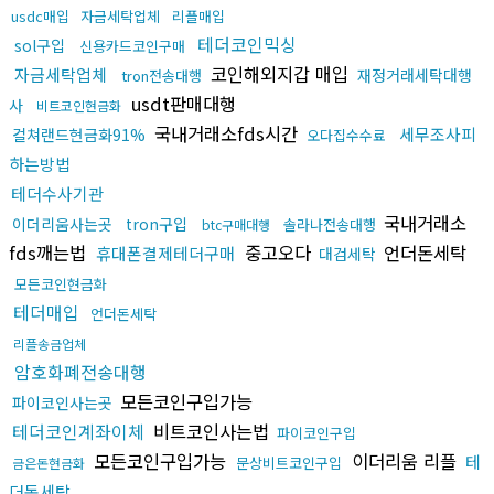
usdc매입
자금세탁업체
리플매입
테더코인믹싱
sol구입
신용카드코인구매
코인해외지갑 매입
자금세탁업체
재정거래세탁대행
tron전송대행
usdt판매대행
사
비트코인현금화
국내거래소fds시간
세무조사피
컬쳐랜드현금화91%
오다집수수료
하는방법
테더수사기관
국내거래소
이더리움사는곳
tron구입
솔라나전송대행
btc구매대행
fds깨는법
중고오다
언더돈세탁
휴대폰결제테더구매
대검세탁
모든코인현금화
테더매입
언더돈세탁
리플송금업체
암호화폐전송대행
모든코인구입가능
파이코인사는곳
테더코인계좌이체
비트코인사는법
파이코인구입
모든코인구입가능
이더리움 리플
테
문상비트코인구입
금은돈현금화
더돈세탁