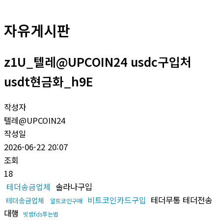
자유게시판
z1U_텔레@UPCOIN24 usdc구입처
usdt현금화_h9E
작성자
텔레@UPCOIN24
작성일
2026-06-22 20:07
조회
18
테더송금업체
솔라나구입
비트코인카드구입
테더무통 테더전송
테더송금업체
알트코인구매
대행
빗썸fds푸는법