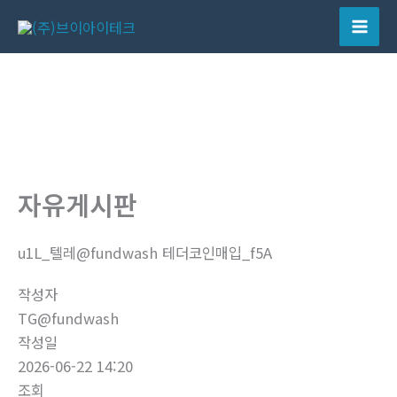
콘
텐
Mai
츠
Men
로
건
너
뛰
기
자유게시판
u1L_텔레@fundwash 테더코인매입_f5A
작성자
TG@fundwash
작성일
2026-06-22 14:20
조회