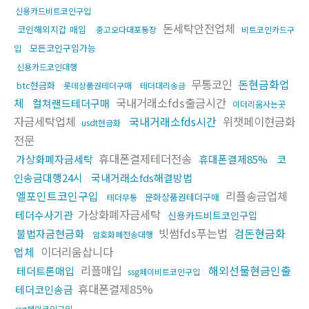
신용카드비트코인구입
돈세탁안전업체
코인해외지갑 매입
중고오다대포통장
비트코인카드구
모든코인구입가능
입
신용카드코인대행
무통코인
돈현금화업
btc현금화
롯데상품권테더구매
테더대리송금
체
국내거래소fds출금시간
컬쳐랜드테더구매
이더리움사는곳
자금세탁업체
국내거래소fds시간
위챗페이현금화
usdt현금화
전문
휴대폰결제테더전송
가상화폐자금세탁
휴대폰결제85%
코
인송금대행24시
국내거래소fds해결방법
엘포인트코인구입
리플송금업체
문화상품권테더구매
테더무통
가상화폐자금세탁
테더수사기관
신용카드비트코인구입
빗썸fds푸는법
검돈현금화
불법자금현금화
암호화폐전송대행
업체
이더리움삽니다
리플매입
해외선물현금인출
테더트론매입
ssg페이비트코인구입
휴대폰결제85%
테더코인송금
ssg페이코인구입