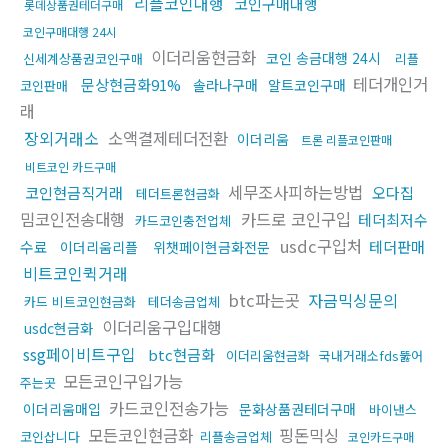
리플코인대행
코인구매대행
롯데상품권테더구매
코인구매대행 24시
이더리움현금화
코인 송금대행 24시
신세계상품권코인구매
리플
테더개인거
문상현금화91%
솔라나구매
알트코인구매
코인판매
래
장외거래소
소액결제테더전환
이더리움
트론 리플코인판매
비트코인 카드구매
세무조사피하는방법
코인현금직거래
오다집
테더트론현금화
밈코인전송대행
카드로 코인구입
테더최저수
카드코인충전업체
usdc구입처
수료
테더판매
이더리움리플
위챗페이현금화전문
비트코인퀵거래
btc파는곳
자금믹싱문의
카드 비트코인현금화
테더송금업체
이더리움구입대행
usdc현금화
ssg페이비트구입
btc현금화
이더리움현금화
국내거래소fds뚫어
모든코인구입가능
주는곳
카드코인전송가능
이더리움매입
문화상품권테더구매
바이낸스
모든코인현금화
핑돈믹싱
코인삽니다
리플송금업체
코인카드구매