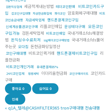
세금적게내는방법
비트코인카드구
테더코인판매
검돈믹싱업체
입
암호화폐구매대행
비트
잡코인구입대행
자금현금화업체
파이코인
핸드폰결제코인구입
자금세탁업체
코인송금대행
리플코인매입
모든코인
문상테더구매
신세계상품권코인구매
구입가능
검돈세탁업체
국내거래소fds해결방
비트코인매입
법
돈믹싱수수료최저
국내거래소fds뚫어
ssg페이코인구매방법
주는곳
돈현금화당일정산
오다집
비트코인퀵거래
핸드폰결제비트코인구입
리
코인구매대행
플현금화
비트코인개인거래
휴대폰결제85%
이더리움현금화
코인카드
24시코인업체
횡령세탁
코인구매사이트
구매
좋아요
0
싫어요
0
인쇄
«
q1A_텔레@CASHFILTER365 tron구매대행 전송대행