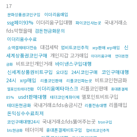
17
이더리움매입
문화상품권코인구입
ssg페이93%
이더리움구입대행
국내거래소
파이코인사는곳
fds막혔을때
검돈현금화문의
이더리움수수료
대검세탁
신
업비트코인추적
소액결제테더전송
xrp판매 xrp매입
세계상품권코인구매
개인지갑 고가매입
이더리움구매
언더돈현
비트코인개인거래
바이낸스구입대행
금화
신세계상품권비트구입
코인구매대행
24시코인구매
오다집
24시
xrp매입
비트코인현금화
리플코인판매
리플코인파는곳
이더리움메타마스크
리플코인판매
엘포인트테더전환
휴대폰결제
usdt판매대행
엘포인트비트구입
테더코인계좌이체
85%
국내거래소fds송금시간
리플매입
테더돈현금화
리플전송대행
돈믹싱수수료최저
국내거래소fds뚫어주는곳
코인구매대행24시
tron구입
테더이체
휴대폰결제비트구입
btc현금화
업비트코인추적