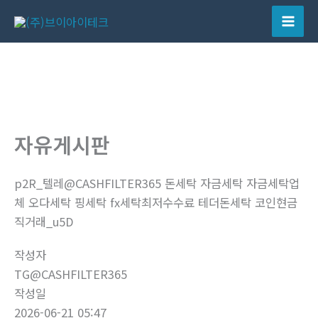
콘
텐
Mai
츠
Men
로
건
너
뛰
자유게시판
기
p2R_텔레@CASHFILTER365 돈세탁 자금세탁 자금세탁업
체 오다세탁 핑세탁 fx세탁최저수수료 테더돈세탁 코인현금
직거래_u5D
작성자
TG@CASHFILTER365
작성일
2026-06-21 05:47