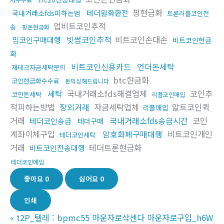
핑현금화
테더원화환전
국내거래소fds피하는법
트론리플코인전
업비트코인추적
송
핑돈현금화
빗썸코인추적
비트코인손대손
밈코인구매대행
비트코인현금
화
비트코인신용카드
언더돈세탁
재테크자금세탁문의
btc현금화
코인현금화수수료
돈믹싱해드립니다
세탁
국내거래소fds해결업체
코인추
코인돈세탁
리플코인매입
적피하는방법
장외거래
자금세탁업체
알트코인퀵
리플매입
거래
국내거래소fds송금시간
코인
테더코인송금
테더구매
계좌이체구입
암호화폐구매대행
비트코인개인
테더코인세탁
거래
테더트론현금화
비트코인전송대행
테더코인매입
좋아요
0
싫어요
0
인쇄
«
t2P_텔레 : bpmc55 마운자로삭센다 마운자로구입_h6W