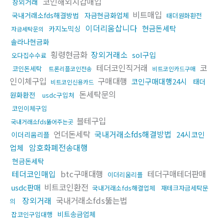
코인해외지갑매입
장외거래
비트매입
국내거래소fds해결방법
자금현금화업체
태더원화환전
이더리움삽니다
현금돈세탁
카지노믹싱
자금세탁문의
솔라나현금화
횡령현금화
장외거래소
sol구입
오다집수수료
테더코인직거래
코
코인돈세탁
트론리플코인전송
비트코인카드구매
인이체구입
구매대행
코인구매대행24시
태더
비트코인신용카드
돈세탁문의
원화환전
usdc구입처
코인이체구입
블테구입
국내거래소fds뚫어주는곳
언더돈세탁
국내거래소fds해결방법
24시코인
이더리움리플
암호화폐전송대행
업체
현금돈세탁
테더코인매입
btc구매대행
테더구매테더판매
이더리움리플
비트코인환전
usdc판매
국내거래소fds해결업체
재테크자금세탁문
장외거래
국내거래소fds뚫는법
의
비트송금업체
잡코인구입대행