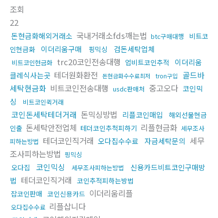
조회
22
국내거래소fds깨는법
돈현금화해외거래소
비트코
btc구매대행
이더리움구매
검돈세탁업체
인현금화
핑믹싱
trc20코인전송대행
이더리움
업비트코인추적
비트코인현금화
테더원화환전
골드바
클레식사는곳
돈현금화수수료최저
tron구입
세탁현금화
비트코인전송대행
중고오다
코인믹
usdc판매처
싱
비트코인퀵거래
코인돈세탁테더거래
돈믹싱방법
리플코인매입
해외선물현금
돈세탁안전업체
리플현금화
인출
테더코인추척피하기
세무조사
테더코인직거래
세무
오다집수수료
자금세탁문의
피하는방법
조사피하는방법
핑믹싱
코인믹싱
신용카드비트코인구매방
오다집
세무조사피하는방법
테더코인직거래
법
코인추적피하는방법
이더리움리플
잡코인판매
코인신용카드
리플삽니다
오다집수수료