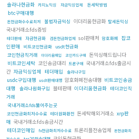
솔라나현금화
돈세탁방법
카지노믹싱
자금믹싱업체
btc구매대행
이더리움현금화
불법자금믹싱
탈세돈믹싱
돈현금화수수료최저
국내거래소fds증빙
sol판매처
잡코
자금현금화
암호화폐
테더판매
검돈현금화업체
인판매
usdt현금화
비트코인현금화
돈믹싱해드립니다
코인현금직거래
이더리움매입
코인카드구매
비트코인세탁
코인송금대리
국내거래소fds출금시
트론구매
간
자금믹싱업체
테더매입
솔라나구입
usdc구입대행
암호화폐전송대행
비트코인송금
usdt판매대행
대행
블테판매
이더리움현금화
솔라나원화구입
테더코인직
거래
국내거래소fds뚫어주는곳
돈세탁해외거래소
xrp판
코인현금화최저수수료
테더원화환전
매
국내거래소fds송금시간
테더코인매입
트론리플전송업체
fx현금화최저수수료
돈현금화최
코인돈현금화
trc20전송대행
저수수료