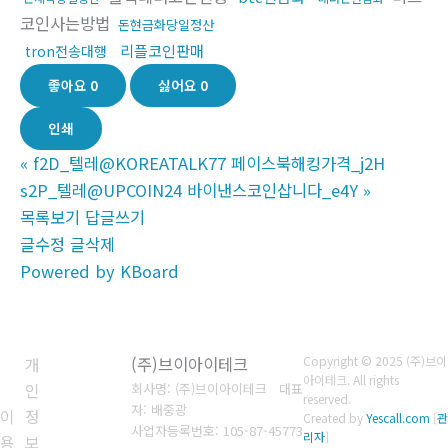
코인사는방법
돈현금화당일정산
리플코인판매
tron전송대행
좋아요
0
싫어요
0
인쇄
«
f2D_텔레@KOREATALK77 페이스북해킹가격_j2H
s2P_텔레@UPCOIN24 바이낸스코인삽니다_e4Y
»
목록보기
답글쓰기
글수정
글삭제
Powered by KBoard
개
(주)브이아이테크
Copyright © 2025 (주)브이
아이테크. All rights
인
회사명: (주)브이아이테크 대표
reserved.
자: 배중광
이
정
Created by
Yescall.com
[
관
사업자등록번호: 105-87-45773
리자
]
용
보