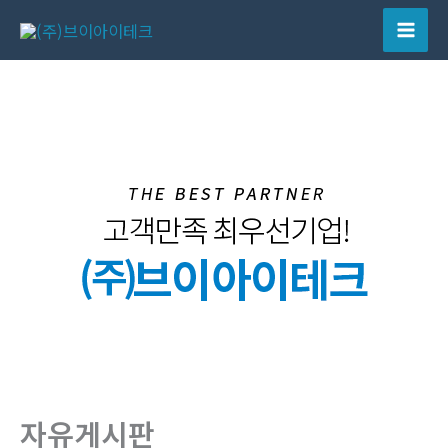
콘
텐
Mai
츠
Men
로
건
너
뛰
기
자유게시판