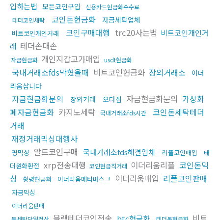
입하는법
모든코인구입
신용카드현금화수수료
코인돈현금화
자금세탁업체
테더코인세탁
코인구매대행
trc20사는법
비트코인개인거
비트코인개인거래
테더손대손
래
개인지갑고가매입
자금현금화
usdt현금화
국내거래소fds막혔을때
비트코인현금화
장외거래소
이더
리움삽니다
자금현금화문의
자금현금화문의
가상화
장외거래
오다집
폐자금현금화
카지노세탁
코인돈세탁테더
국내거래소fds시간
거래
재정거래믹싱대행사
알트코인구매
국내거래소fds해결업체
핑믹싱
리플코인매입
태
xrp전송대행
이더리움리플
코인돈믹
더원화환전
코인현금직거래
싱
이더리움매입
리플코인판매
횡령현금화
이더리움메타마스크
자금믹싱
이더리움판매
블랙테더코인전송
비트
btc현금화
돈세탁당일정산
테더돈현금화