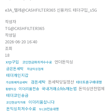
e3A_텔레@CASHFILTER365 신용카드 테더구입_s5G
작성자
TG@CASHFILTER365
작성일
2026-06-20 16:40
조회
18
xrp구입
언더돈믹싱
코인현금화최저수수료
금은돈세탁
자금믹싱업체
테더개인지갑
검돈세탁
돈세탁당일정산
테더트론구매대행
가상화폐자금세탁
국내거래소fds깨는법
돈믹싱안전업체
이더리움전송
횡령믹싱
테더코인송금
이더리움삽니다
코인현금직거래
돈믹싱최저수수료
trc20전송대행