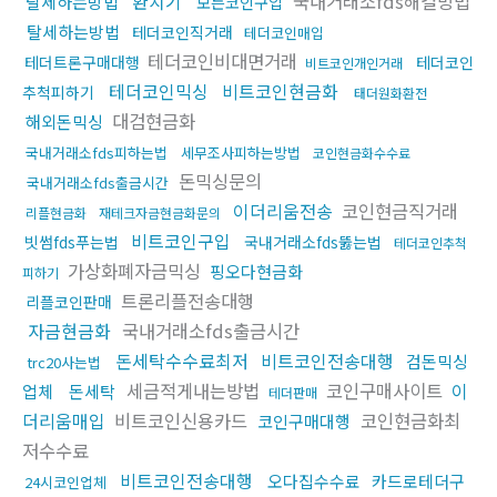
환치기
국내거래소fds해결방법
탈세하는방법
모든코인구입
탈세하는방법
테더코인직거래
테더코인매입
테더코인비대면거래
테더트론구매대행
테더코인
비트코인개인거래
테더코인믹싱
비트코인현금화
추척피하기
태더원화환전
대검현금화
해외돈믹싱
국내거래소fds피하는법
세무조사피하는방법
코인현금화수수료
돈믹싱문의
국내거래소fds출금시간
이더리움전송
코인현금직거래
리플현금화
재테크자금현금화문의
비트코인구입
빗썸fds푸는법
국내거래소fds뚫는법
테더코인추척
가상화폐자금믹싱
핑오다현금화
피하기
트론리플전송대행
리플코인판매
자금현금화
국내거래소fds출금시간
돈세탁수수료최저
비트코인전송대행
검돈믹싱
trc20사는법
세금적게내는방법
코인구매사이트
이
업체
돈세탁
테더판매
더리움매입
비트코인신용카드
코인현금화최
코인구매대행
저수수료
비트코인전송대행
오다집수수료
카드로테더구
24시코인업체