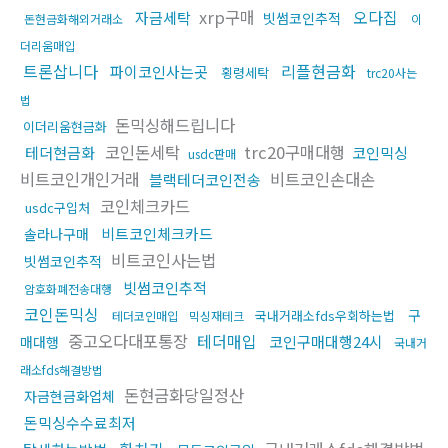
xrp구매
오다집
자금세탁
빗썸코인추적
돈현금화해외거래소
이
더리움매입
트론삽니다
리플현금화
파이코인사는곳
횡령세탁
trc20사는
법
돈믹싱해드립니다
이더리움현금화
코인돈세탁
trc20구매대행
테더현금화
코인믹싱
usdc판매
비트코인개인거래
비트코인손대손
블랙테더코인전송
코인체크카드
usdc구입처
비트코인체크카드
솔라나구매
비트코인사는법
빗썸코인추적
빗썸코인추적
암호화폐전송대행
코인돈믹싱
구
국내거래소fds우회하는법
테더코인매입
믹싱재테크
중고오다대포통장
테더매입
코인구매대행24시
매대행
국내거
래소fds해결방법
돈현금화당일정산
자금현금화업체
돈믹싱수수료최저