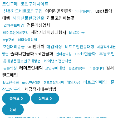
코인구매
코인구매사이트
신용카드비트코인구입
이더리움현금화
usdt판매
이더리움매입
대행
해외선물현금인출
리플코인파는곳
검돈믹싱업체
컬쳐랜드매입
재정거래믹싱대행사
btc파는곳
테더코인이체구입
xrp구매
테더송금업체
sol판매처
대검믹싱
코인대리송금
비트코인전송대행
세금적게내는
솔라나현금화 sol현금화
usdt현금화
무통코인
방법
언더돈믹싱
롯데상품권코인구매방법
바이낸스전송대행
테더코인세탁
컬쳐
핑돈믹싱
코인구매대행
빗썸코인추적
리플삽니다
랜드매입
비트코인매입
문
btc현금화
해외자금
usdc전송대행
핸드폰결제세탁
상코인구입
세금적게내는방법
좋아요
0
싫어요
0
인쇄