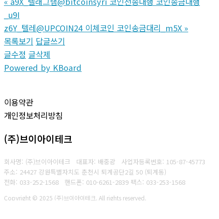
«
a9X_텔래그램@bitcoinsyri 코인전송대행 코인송금대행
_u9I
z6Y_텔레@UPCOIN24 이체코인 코인송금대리_m5X
»
목록보기
답글쓰기
글수정
글삭제
Powered by KBoard
이용약관
개인정보처리방침
(주)브이아이테크
회사명: (주)브이아이테크 대표자: 배중광
사업자등록번호: 105-87-45773
주소: 24427 강원특별자치도 춘천시 퇴계공단2길 50 (퇴계동)
전화: 033-252-1568
핸드폰: 010-6261-2839
팩스: 033-253-1568
Copyright © 2025 (주)브이아이테크. All rights reserved.
Created by
Yescall.com
[
관리자
]