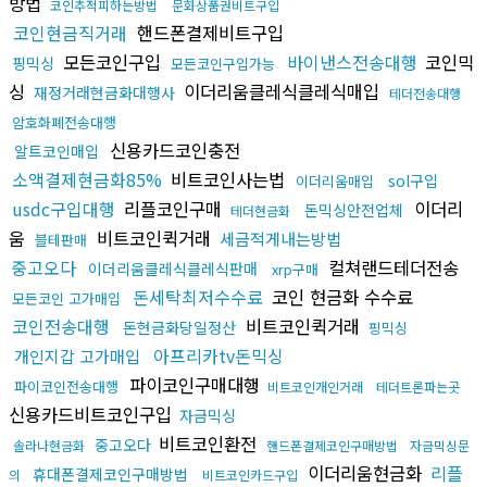
방법
코인추적피하는방법
문화상품권비트구입
코인현금직거래
핸드폰결제비트구입
모든코인구입
바이낸스전송대행
코인믹
핑믹싱
모든코인구입가능
싱
이더리움클레식클레식매입
재정거래현금화대행사
테더전송대행
암호화폐전송대행
신용카드코인충전
알트코인매입
소액결제현금화85%
비트코인사는법
sol구입
이더리움매입
usdc구입대행
리플코인구매
이더리
돈믹싱안전업체
테더현금화
움
비트코인퀵거래
세금적게내는방법
블테판매
중고오다
컬쳐랜드테더전송
이더리움클레식클레식판매
xrp구매
돈세탁최저수수료
코인 현금화 수수료
모든코인 고가매입
코인전송대행
비트코인퀵거래
돈현금화당일정산
핑믹싱
아프리카tv돈믹싱
개인지갑 고가매입
파이코인구매대행
파이코인전송대행
비트코인개인거래
테더트론파는곳
신용카드비트코인구입
자금믹싱
비트코인환전
중고오다
솔라나현금화
핸드폰결제코인구매방법
자금믹싱문
이더리움현금화
리플
휴대폰결제코인구매방법
의
비트코인카드구입