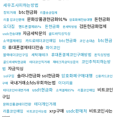
세무조사피하는방법
btc현금화
장외거래
리플송금업체
문화상품권현금화91%
돈현금화
리플 잡코인판매
암호화폐전송대행
오다집
검돈현금화업체
돈현금화
핸드폰결제85%
돈세탁방법
자금세탁문의
골드바믹싱믹싱
usdc전송대행
btc현금
btc현금화
카드로테더코인매입
소액결제매입
코인 손대손
화
휴대폰결제테더전송
파이코인
휴대폰결제코인구매방법
세탁재테크
블랙테더코인구입
돈믹싱방법
코인추적피하는방
골드바세탁현금화
테더코인직거래
재테크자금믹싱문의
자금믹싱
법
솔라나현금화 sol현금화
암호화폐구매대행
sol구입
신용카드코인
국내거래소fds우회하는법
이더리움
구매
usdt현금화
비트코인
테더코인비대면거래
소액결제85%
리플코인매입
구입
테더개인거래
문화상품권테더전환
xrp구매
usdc판매처
비트코인사는
리플코인매입
비트코인사는법