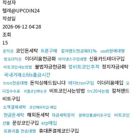
작성자
텔레@UPCOIN24
작성일
2026-06-12 04:28
조회
15
코인돈세탁
트론구매
컬쳐랜드현금화91%
usdt판매대행
돈믹싱
이더리움현금화
신용카드테더구입
핑오다믹싱
바이낸스구입대행
불법자금현금화
업비트코인추적
정치자금세탁
비트코인사는방법
국내거래소fds출금시간
돈믹싱해드립니다
이더리움매입
테더tron구입
tron전송대행
오
비트코인사는방법
컬쳐랜드
trc20사는법
다집수수료
리플코인파는곳
비트구입
소액결제세탁
코인해외지갑 매입
해외돈세탁
현금돈세탁
자금세탁문의
비트코인
문화상품권비트구입
문상코인구입
xrp매입
선물
휴대폰결제코인구입
트론리플 전송대행