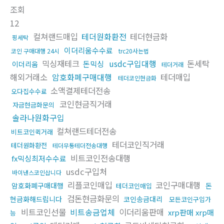
조회
12
컬쳐랜드매입
테더원화환전
테더현금화
핑세탁
이더리움수수료
코인 구매대행 24시
trc20사는법
믹싱재테크
usdc구입대행
돈세탁
돈믹싱
이더리움
테더거래
해외거래소
암호화폐구매대행
테더매입
테더코인현금화
소액결제테더전송
오다집수수료
코인현금직거래
자금현금화문의
솔라나원화구입
컬쳐랜드테더전송
비트코인퀵거래
테더코인직거래
테더원화환전
테더무통테더전송대행
비트코인전송대행
fx믹싱최저수수료
usdc구입처
바이낸스코인삽니다
리플코인매입
코인구매대행
암호화폐구매대행
돈
테더코인매입
검돈현금화문의
현금화해드립니다
코인송금대리
모든코인구입가
비트코인선물
비트송금업체
이더리움판매
xrp판매 xrp매
능