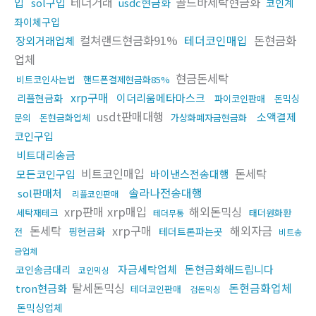
테더거래
골드바세탁현금화
입
sol구입
usdc현금화
코인계
좌이체구입
컬쳐랜드현금화91%
테더코인매입
돈현금화
장외거래업체
업체
현금돈세탁
비트코인사는법
핸드폰결제현금화85%
xrp구매
이더리움메타마스크
리플현금화
파이코인판매
돈믹싱
usdt판매대행
소액결제
문의
돈현금화업체
가상화폐자금현금화
코인구입
비트대리송금
비트코인매입
돈세탁
모든코인구입
바이낸스전송대행
솔라나전송대행
sol판매처
리플코인판매
xrp판매 xrp매입
해외돈믹싱
세탁재테크
태더원화환
테더무통
돈세탁
xrp구매
해외자금
핑현금화
테더트론파는곳
전
비트송
금업체
자금세탁업체
돈현금화해드립니다
코인송금대리
코인믹싱
탈세돈믹싱
돈현금화업체
tron현금화
테더코인판매
검돈믹싱
돈믹싱업체