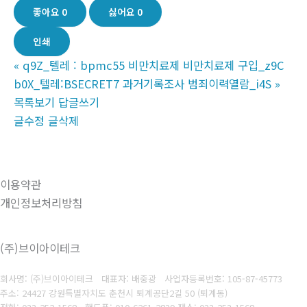
좋아요
0
싫어요
0
인쇄
«
q9Z_텔레 : bpmc55 비만치료제 비만치료제 구입_z9C
b0X_텔레:BSECRET7 과거기록조사 범죄이력열람_i4S
»
목록보기
답글쓰기
글수정
글삭제
이용약관
개인정보처리방침
(주)브이아이테크
회사명: (주)브이아이테크 대표자: 배중광
사업자등록번호: 105-87-45773
주소: 24427 강원특별자치도 춘천시 퇴계공단2길 50 (퇴계동)