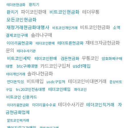
환치기
테더돈현금화
파이코인판매
비트코인현금화
테더무통
환치기
모든코인현금화
재정거래현금화대행사
비트코인현금화
소액
비트코인개인거래
솔라나구매
결제코인구매
재테크자금현금화
이더리움현금화
테더트론현금화
테더코인판매
문의
테더수사기관
무통코인
비트코인세탁
테더코인판매
검돈현금화
암호화폐구매
카드코인구입처
usdt매입
btc구매대행
대행
솔라나현금화
테더개인거래
비트매입
테더코인비대면거래
언더돈믹싱
usdc구입처
문상비트
테더코인매입
trc20코인전송대행
구입
파이코인
비트코인 신용카드
테더수사기관
테더코인직거래
자
이더리움수수료
이더리움현금화
금현금화업체
알트코인퀵거래
개인지갑고가매입
알트코인구매