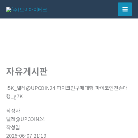
콘
텐
Mai
츠
Men
로
건
너
뛰
기
자유게시판
i5K_텔레@UPCOIN24 파이코인구매대행 파이코인전송대
행_g7K
작성자
텔레@UPCOIN24
작성일
2026-06-07 21:19