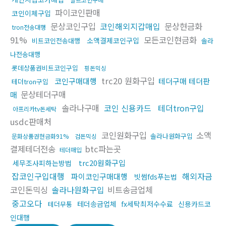
파이코인판매
코인이체구입
문상코인구입
코인해외지갑매입
문상현금화
tron전송대행
91%
모든코인현금화
소액결제코인구입
비트코인전송대행
솔라
나전송대행
롯데상품권비트코인구입
핑돈믹싱
trc20 원화구입
코인구매대행
테더구매 테더판
테더tron구입
문상테더구매
매
솔라나구매
코인 신용카드
테더tron구입
아프리카tv돈세탁
usdc판매처
코인원화구입
소액
솔라나원화구입
문화상품권현금화91%
검돈믹싱
결제테더전송
btc파는곳
테더매입
trc20원화구입
세무조사피하는방법
잡코인구입대행
해외자금
파이코인구매대행
빗썸fds푸는법
코인돈믹싱
솔라나원화구입
비트송금업체
중고오다
테더송금업체
fx세탁최저수수료
신용카드코
테더무통
인대행