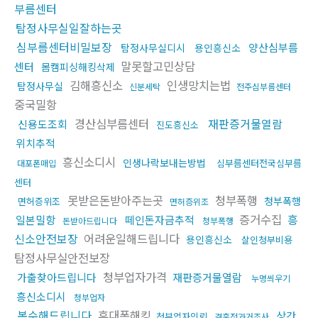
부름센터
탐정사무실일잘하는곳
심부름센터비밀보장
양산심부름
탐정사무실디시
용인흥신소
말못할고민상담
센터
몸캠피싱해킹삭제
김해흥신소
인생망치는법
탐정사무실
신분세탁
전주심부름센터
중국밀항
경산심부름센터
재판증거물열람
신용도조회
진도흥신소
위치추적
흥신소디시
인생나락보내는방법
심부름센터전국심부름
대포폰매입
센터
못받은돈받아주는곳
청부폭행
청부폭행
면허증위조
면허증위조
증거수집
흥
일본밀항
떼인돈자금추적
돈받아드립니다
청부폭행
신소안전보장
어려운일해드립니다
용인흥신소
살인청부비용
탐정사무실안전보장
청부업자가격
가출찾아드립니다
재판증거물열람
누명씌우기
흥신소디시
청부업자
복수해드립니다
휴대폰해킹
상간
청부업자의뢰
결혼전과거조사