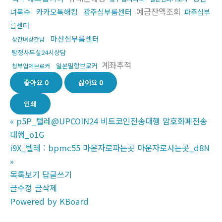
예금잔액조회
녀복수
카카오톡해킹
광주심부름센터
파주심부
름센터
마산심부름센터
상간녀상간남
탐정사무실24시상담
계좌추적
일본밀항브로커
청부업체브로커
좋아요
0
싫어요
0
인쇄
«
p5P_텔레@UPCOIN24 비트코인전송대행 암호화폐전송
대행_o1G
i9X_텔레 : bpmc55 마운자로파는곳 마운자로사는곳_d8N
»
목록보기
답글쓰기
글수정
글삭제
Powered by KBoard