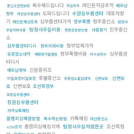
복수해드립니다
떼인돈자금추적
베트남
흥신소안전보장
자금추적
도와드립니다
수원심부름센터
대포차찾
청부
마산심부름센터
기
심부름센터가격
청주흥신소
청부폭행
떼인돈재산조회
탐정사
탐정사무실비용
진주흥신
사람찾기
무실의뢰비용
못받은돈받는법
소
청부업체가격
심부름센터디시
청부의뢰비용
청부폭행비용
심부름센
유흥업소내역
재판증거물열람
미수금회수
터디시
신분증위조
배트남청부
후불흥신소
신변보
비밀보장비밀보장
유흥업소출입내역
신변보호
신변보호
호
조선족청부
포항심부름센터
창원심부름센터
카카오톡해킹
카톡해킹
몸캠피싱해결방법
복수하는방법
마산흥신소
몸캠피싱해킹삭제
탐정사무실저렴한곳
조선족청
cctv조작