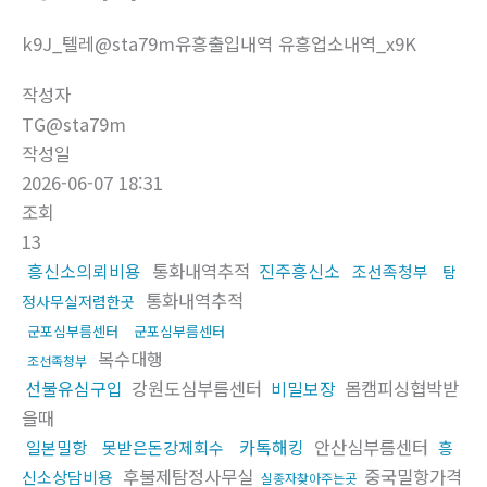
k9J_텔레@sta79m유흥출입내역 유흥업소내역_x9K
작성자
TG@sta79m
작성일
2026-06-07 18:31
조회
13
흥신소의뢰비용
통화내역추적
진주흥신소
조선족청부
탐
통화내역추적
정사무실저렴한곳
군포심부름센터
군포심부름센터
복수대행
조선족청부
선불유심구입
강원도심부름센터
비밀보장
몸캠피싱협박받
을때
카톡해킹
안산심부름센터
일본밀항
못받은돈강제회수
흥
후불제탐정사무실
중국밀항가격
신소상담비용
실종자찾아주는곳