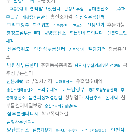
부
차량찾기
밀항브로커
협박받고있을때
동해흥신소
복수해
탐정사무실
대포통장판매
흥신소가격
주는곳
예산심부름센터
재판증거물열람
핀리핀청부
신상털기
후불가능
학력위조
심부름센터비밀보장
광양흥신소
충청도심부름센터
힘든일해드립니다
말못할고민
해결
신분증위조
인천심부름센터
밀항가격
강릉흥신
사람찾기
소
남원심부름센터
주민등록증위조
공
탐정사무실의뢰위험성0%
주심부름센터
청부업체가격
유흥업소내역
신분세탁
동해흥신소
배트남청부
도와주세요
후
경기도심부름센터
흥신소전국흥신소
청부업자
심
몸캠피싱해결방법
자금추적
돈세탁
불제흥신소
부름센터비밀보장
흥신소의뢰위험성0%
심부름센터디시
학교폭력해결
탐정사무실디시
양산흥신소
인천심
실종자찾기
흥신소이용후기
사기당한돈찾는법