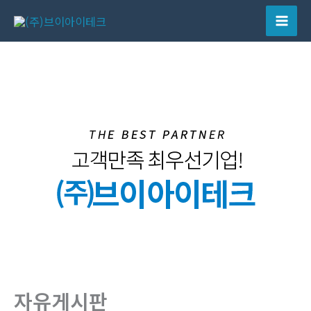
콘
텐
Mai
츠
Men
로
건
너
뛰
기
자유게시판