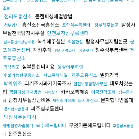
조회
전라도흥신소
몸캠피싱해결방법
흥신소전국흥신소
탐정사
포항심부름센터
청부해주는곳
청부업자
무실전국탐정사무실
안전보장심부름센터
복수해주실분
탐정사무실저렴한곳
군
억울한일
심부름센터상담비용
포심부름센터
계좌추적
청주심부름센터
제
범죄이력조사
가출찾기
주도흥신소
심부름센터비용
생상여부확인
학력위조
밀항가격
제주도흥신소
후불가능한곳흥신소
학교폭력해결
학력위조
과거조사과거기록조사
대포차찾는
안전보장탐정사무실
법
카카오톡해킹
몸캠피싱대처방법
예금잔액조회
심부름센
사람찾기
탐정사무실상담비용
문자협박받을때
음지흥신소
터
재판증거삭제
파주심부름센터
문자협박받을때
탐정사무실디시
무엇이든해드립니다
복수해드립니다
행방불명사람찾기
후불심부름센
전주흥신소
터