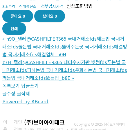
신상조회방법
청부업자가격
진해흥신소
의뢰가격
좋아요
0
싫어요
0
인쇄
«
h9O_텔레@CASHFILTER365 국내거래소fds깨는법 국내거
래소fds뚫는법 국내거래소fds뚫어주는곳 국내거래소fds해결방
법 국내거래소fds해결업체_n0H
z7H_텔레@CASHFILTER365 테더수사기관 빗썸fds푸는법 국
내거래소fds피하는법 국내거래소fds우회하는법 국내거래소fds
깨는법 국내거래소fds뚫는법_b8E
»
목록보기
답글쓰기
글수정
글삭제
Powered by KBoard
이
개인
(주)브이아이테크
Copyright © 2025 (주)브이아이테
용
정보
회사명: (주)브이아이테크 대표
크. All rights reserved.