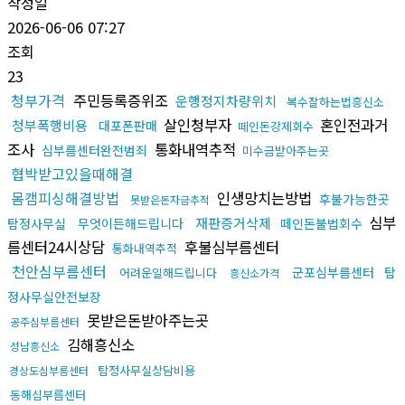
작성일
2026-06-06 07:27
조회
23
청부가격
주민등록증위조
운행정지차량위치
복수잘하는법흥신소
살인청부자
혼인전과거
청부폭행비용
대포폰판매
떼인돈강제회수
조사
통화내역추적
심부름센터완전범죄
미수금받아주는곳
협박받고있을때해결
몸캠피싱해결방법
인생망치는방법
후불가능한곳
못받은돈자금추적
심부
재판증거삭제
탐정사무실
무엇이든해드립니다
떼인돈불법회수
름센터24시상담
후불심부름센터
통화내역추적
천안심부름센터
군포심부름센터
탐
어려운일해드립니다
흥신소가격
정사무실안전보장
못받은돈받아주는곳
공주심부름센터
김해흥신소
성남흥신소
탐정사무실상담비용
경상도심부름센터
동해심부름센터