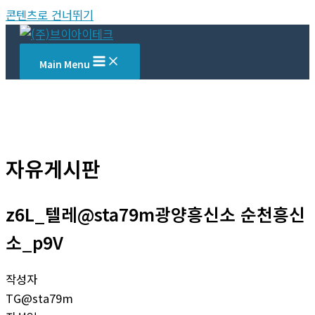
콘텐츠로 건너뛰기
Main Menu
자유게시판
z6L_텔레@sta79m광양흥신소 순천흥신
소_p9V
작성자
TG@sta79m