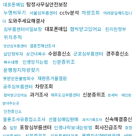
탐정사무실안전보장
대포폰매입
누명씌우기
cctv분석
차량조회
서울심부름센터
어려운일해드립니
도와주세요해결사
다
대포폰매입
협박받고있어요
심부름센터비밀보장
핀리핀청부
위치추적
결혼전재산조사
양산심부름센터
수원흥신소
경주흥신소
군포심부름센터
살인청부자
상간녀복수
신분증위조
인생망치는법
복수대행
운행정지차량찾기
재판증거물열람
못받은돈불법회수
차량조회
공주심부름센터
과거조사
신분증위조
제주도심부름센터
협박받고있어요
돈세탁
떼인돈
받아주는곳
인천흥신소
신속해결흥신
불륜조사유흥업소조사
선불심매입판매
과거기록조사
소
포항심부름센터
회사진급조작
인생나락보내는방법
밀항
포항
신분증위조
몸캠피싱협박받을때
심부름센터가격
바람
심부름센터