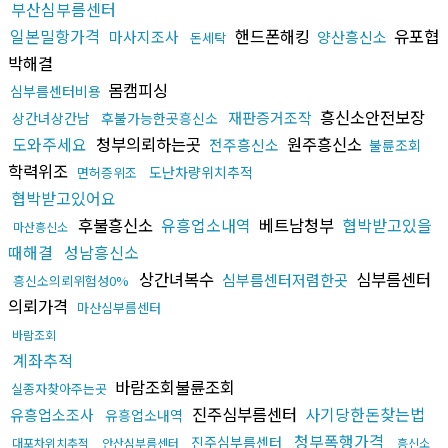
부산심부름센터
일본밀항가격
핸드폰해킹
유포협
마사지조사
양산흥신소
돈세탁
박해결
몸캠피싱
심부름센터비용
흥신소안전보장
재판증거조작
상간녀상간남
후불가능한곳흥신소
도와주세요
청부의뢰하는곳
원주흥신소
전주흥신소
불륜조회
학력위조
도난차량위치추적
면허증위조
협박받고있어요
후불흥신소
유흥업소내역
베트남청부
협박받고있을
마산흥신소
때해결
성남흥신소
상간녀복수
심부름센터
심부름센터저렴한곳
흥신소의뢰위험성0%
의뢰가격
마산심부름센터
바람조회
계좌추적
바람조회불륜조회
실종자찾아주는곳
진주심부름센터
사기당한돈찾는법
유흥업소조사
유흥업소내역
청부폭행가격
진주심부름센터
대포차위치추적
안산심부름센터
흥신소