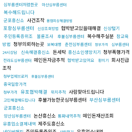
심부름센터저렴한곳
마산심부름센터
복수해드립니다
사건조작
군포흥신소
몸캠피싱해결방법
포항심부름센터
협박받고있을때해결
신상털기
신상조회방법
복수해주실분
주민등록증위조
불륜조사
참교육
후불심부름센터
청부의뢰하는곳
방법
춘천심부름센터
보복대행
심부름센터
청부가격
돈세탁
청부폭행가격
신속해결흥신소
흥신소인생망치기
24시상담
떼인돈자금추적
회사진급
협박받고있어요
전라도심부름센터
환치기
조작
청부업체브로커
후불심부름센터
중국밀항가격
유포협박해결
사람찾아드립니다
위치추적
청부가격
후불가능한곳심부름센터
부산심부름센터
고민해결해드립니다
군포흥신소
논산흥신소
떼인돈재산조회
양산심부름센터
통화내역추적
제주도흥신소
유흥업소결제내역
주민등록증위조
유흥업소내역
네이버해킹
사람찾기