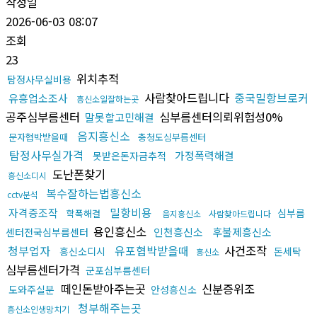
작성일
2026-06-03 08:07
조회
23
위치추적
탐정사무실비용
사람찾아드립니다
중국밀항브로커
유흥업소조사
흥신소일잘하는곳
공주심부름센터
심부름센터의뢰위험성0%
말못할고민해결
음지흥신소
문자협박받을때
충청도심부름센터
탐정사무실가격
가정폭력해결
못받은돈자금추적
도난폰찾기
흥신소디시
복수잘하는법흥신소
cctv분석
밀항비용
자격증조작
심부름
학폭해결
음지흥신소
사람찾아드립니다
용인흥신소
인천흥신소
후불제흥신소
센터전국심부름센터
청부업자
유포협박받을때
사건조작
흥신소디시
돈세탁
흥신소
심부름센터가격
군포심부름센터
떼인돈받아주는곳
신분증위조
도와주실분
안성흥신소
청부해주는곳
흥신소인생망치기