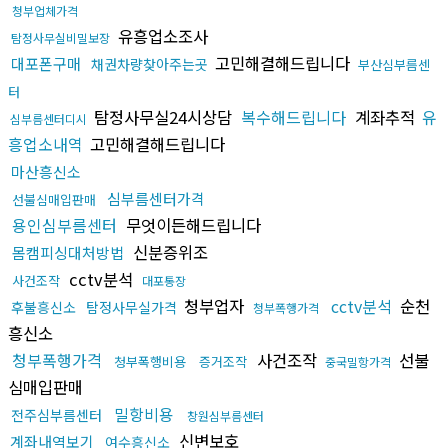
청부업체가격
유흥업소조사
탐정사무실비밀보장
고민해결해드립니다
대포폰구매
채권차량찾아주는곳
부산심부름센
터
탐정사무실24시상담
복수해드립니다
계좌추적
유
심부름센터디시
흥업소내역
고민해결해드립니다
마산흥신소
심부름센터가격
선불심매입판매
용인심부름센터
무엇이든해드립니다
신분증위조
몸캠피싱대처방법
cctv분석
사건조작
대포통장
청부업자
cctv분석
순천
후불흥신소
탐정사무실가격
청부폭행가격
흥신소
청부폭행가격
사건조작
선불
청부폭행비용
증거조작
중국밀항가격
심매입판매
밀항비용
전주심부름센터
창원심부름센터
신변보호
계좌내역보기
여수흥신소