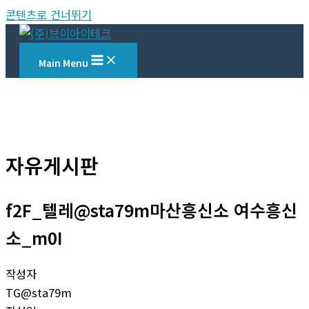
콘텐츠로 건너뛰기
Main Menu
자유게시판
f2F_텔레@sta79m마산흥신소 여수흥신
소_m0I
작성자
TG@sta79m