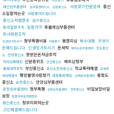
사람찾기전문업체
흥신
예산심부름센터
심부름센터디시
남원흥신소
소일잘하는곳
사람찾아드립니다
흥신소저렴한곳
음지흥신소
밀항가격
후불제심부름센터
중국밀항가격
회사평판조작
청부폭행비용
몸캠피싱
복수대행
무엇이
인생망가트리기
사람찾기
든해드립니다
인생망가트리기
돈세탁
진도흥신
제주도심부름센터
못받은돈자금추적
안양흥신소
소
신분증위조
베트남청부
카카오톡해킹
안산흥신소
부산흥신소
학교폭력해결
통화내역추적
흥신소전국흥신소
도와주
행방불명사람찾기
충청도
대포통장매입
세요해결사
김해심부름센터
흥신소
안양심부름센터
순천흥신소
청부폭행
비밀보장비밀
춘천심부름센터
군포심부름센터
전주흥신소
보장
탐정사무실저렴한곳
청부의뢰하는곳
용인흥신소
고민해결해드립니다