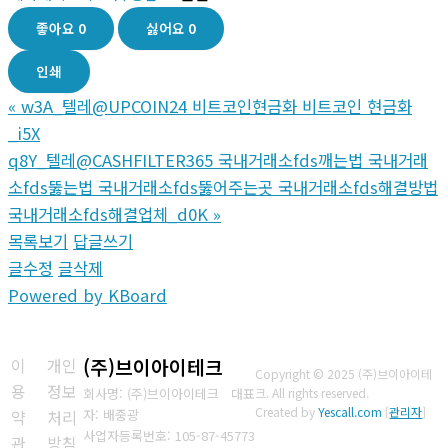
좋아요
0
싫어요
0
인쇄
«
w3A_텔레@UPCOIN24 비트코인현금화 비트코인 현금화
_i5X
q8Y_텔레@CASHFILTER365 국내거래소fds깨는법 국내거래
소fds뚫는법 국내거래소fds뚫어주는곳 국내거래소fds해결방법
국내거래소fds해결업체_d0K
»
목록보기
답글쓰기
글수정
글삭제
Powered by KBoard
이
개인
(주)브이아이테크
Copyright © 2025 (주)브이아이테
용
정보
회사명: (주)브이아이테크 대표
크. All rights reserved.
Created by
Yescall.com
[
관리자
]
약
처리
자: 배중광
사업자등록번호: 105-87-45773
관
방침