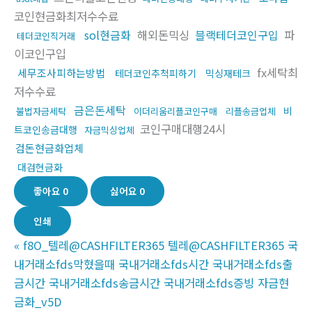
코인현금화최저수수료
sol현금화
해외돈믹싱
블랙테더코인구입
파
테더코인직거래
이코인구입
fx세탁최
세무조사피하는방법
테더코인추척피하기
믹싱재테크
저수수료
금은돈세탁
비
불법자금세탁
이더리움리플코인구매
리플송금업체
코인구매대행24시
트코인송금대행
자금믹싱업체
검돈현금화업체
대검현금화
좋아요
0
싫어요
0
인쇄
«
f8O_텔레@CASHFILTER365 텔레@CASHFILTER365 국
내거래소fds막혔을때 국내거래소fds시간 국내거래소fds출
금시간 국내거래소fds송금시간 국내거래소fds증빙 자금현
금화_v5D