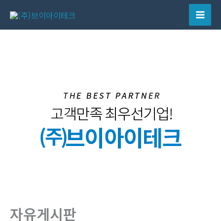
콘
텐
Mai
츠
Men
로
건
너
뛰
기
자유게시판