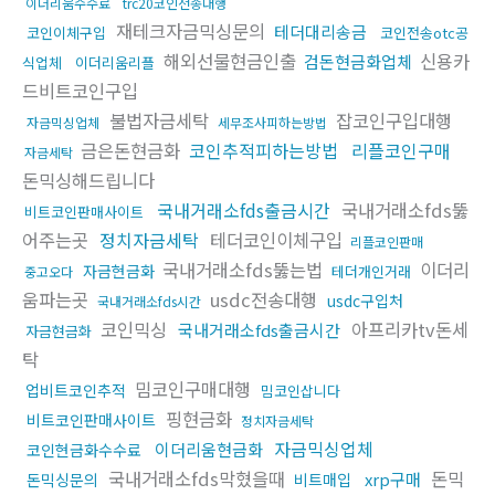
이더리움수수료
trc20코인전송대행
재테크자금믹싱문의
테더대리송금
코인이체구입
코인전송otc공
해외선물현금인출
신용카
검돈현금화업체
식업체
이더리움리플
드비트코인구입
불법자금세탁
잡코인구입대행
자금믹싱업체
세무조사피하는방법
금은돈현금화
코인추적피하는방법
리플코인구매
자금세탁
돈믹싱해드립니다
국내거래소fds출금시간
국내거래소fds뚫
비트코인판매사이트
어주는곳
정치자금세탁
테더코인이체구입
리플코인판매
국내거래소fds뚫는법
이더리
자금현금화
테더개인거래
중고오다
움파는곳
usdc전송대행
usdc구입처
국내거래소fds시간
코인믹싱
아프리카tv돈세
국내거래소fds출금시간
자금현금화
탁
밈코인구매대행
업비트코인추적
밈코인삽니다
핑현금화
비트코인판매사이트
정치자금세탁
자금믹싱업체
이더리움현금화
코인현금화수수료
국내거래소fds막혔을때
돈믹
xrp구매
돈믹싱문의
비트매입