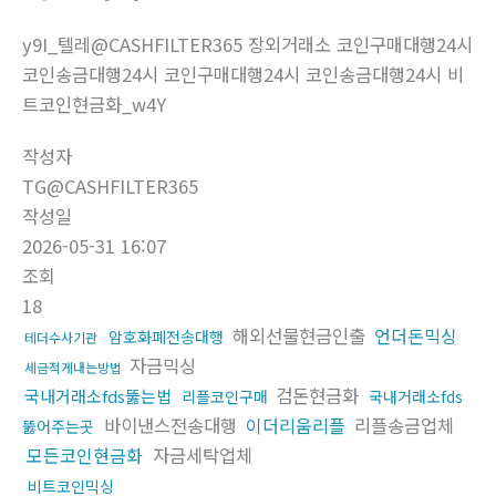
y9I_텔레@CASHFILTER365 장외거래소 코인구매대행24시
코인송금대행24시 코인구매대행24시 코인송금대행24시 비
트코인현금화_w4Y
작성자
TG@CASHFILTER365
작성일
2026-05-31 16:07
조회
18
해외선물현금인출
언더돈믹싱
암호화폐전송대행
테더수사기관
자금믹싱
세금적게내는방법
검돈현금화
국내거래소fds뚫는법
리플코인구매
국내거래소fds
바이낸스전송대행
이더리움리플
리플송금업체
뚫어주는곳
모든코인현금화
자금세탁업체
비트코인믹싱