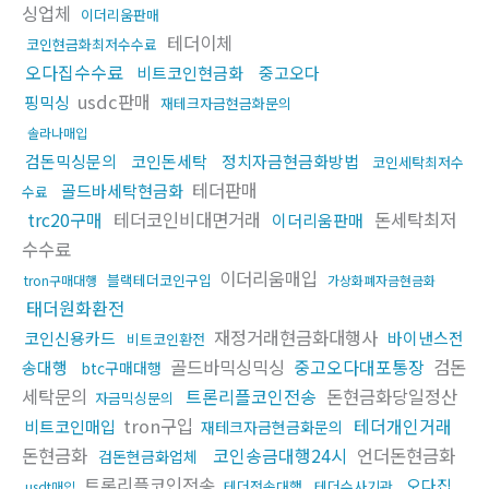
싱업체
이더리움판매
테더이체
코인현금화최저수수료
오다집수수료
비트코인현금화
중고오다
usdc판매
핑믹싱
재테크자금현금화문의
솔라나매입
검돈믹싱문의
코인돈세탁
정치자금현금화방법
코인세탁최저수
테더판매
골드바세탁현금화
수료
trc20구매
테더코인비대면거래
돈세탁최저
이더리움판매
수수료
이더리움매입
블랙테더코인구입
tron구매대행
가상화폐자금현금화
태더원화환전
재정거래현금화대행사
코인신용카드
바이낸스전
비트코인환전
골드바믹싱믹싱
중고오다대포통장
검돈
송대행
btc구매대행
세탁문의
트론리플코인전송
돈현금화당일정산
자금믹싱문의
tron구입
테더개인거래
비트코인매입
재테크자금현금화문의
돈현금화
코인송금대행24시
언더돈현금화
검돈현금화업체
트론리플코인전송
오다집
테더전송대행
테더수사기관
usdt매입