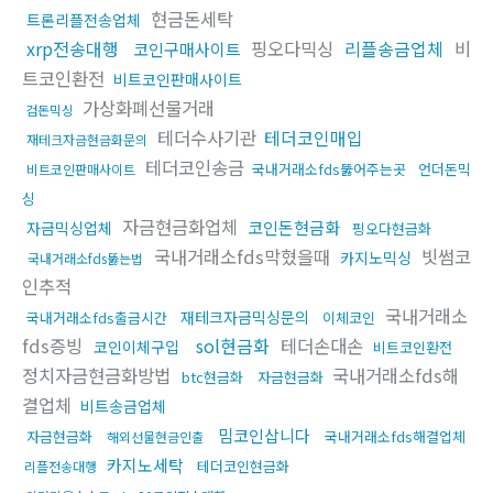
현금돈세탁
트론리플전송업체
xrp전송대행
핑오다믹싱
리플송금업체
비
코인구매사이트
트코인환전
비트코인판매사이트
가상화폐선물거래
검돈믹싱
테더수사기관
테더코인매입
재테크자금현금화문의
테더코인송금
국내거래소fds뚫어주는곳
언더돈믹
비트코인판매사이트
싱
자금현금화업체
코인돈현금화
자금믹싱업체
핑오다현금화
국내거래소fds막혔을때
빗썸코
카지노믹싱
국내거래소fds뚫는법
인추적
국내거래소
재테크자금믹싱문의
국내거래소fds출금시간
이체코인
fds증빙
sol현금화
테더손대손
코인이체구입
비트코인환전
정치자금현금화방법
국내거래소fds해
btc현금화
자금현금화
결업체
비트송금업체
밈코인삽니다
자금현금화
국내거래소fds해결업체
해외선물현금인출
카지노세탁
테더코인현금화
리플전송대행