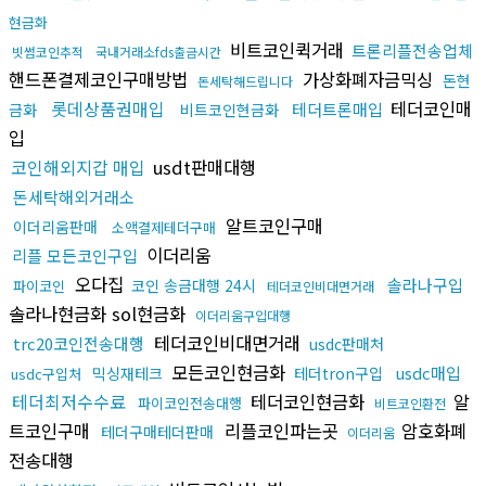
현금화
비트코인퀵거래
트론리플전송업체
빗썸코인추적
국내거래소fds출금시간
핸드폰결제코인구매방법
가상화폐자금믹싱
돈현
돈세탁해드립니다
롯데상품권매입
테더코인매
테더트론매입
금화
비트코인현금화
입
코인해외지갑 매입
usdt판매대행
돈세탁해외거래소
알트코인구매
이더리움판매
소액결제테더구매
이더리움
리플 모든코인구입
오다집
솔라나구입
코인 송금대행 24시
파이코인
테더코인비대면거래
솔라나현금화 sol현금화
이더리움구입대행
테더코인비대면거래
trc20코인전송대행
usdc판매처
모든코인현금화
usdc매입
믹싱재테크
테더tron구입
usdc구입처
테더최저수수료
테더코인현금화
알
파이코인전송대행
비트코인환전
트코인구매
리플코인파는곳
암호화폐
테더구매테더판매
이더리움
전송대행