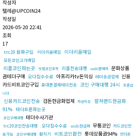
작성자
텔레@UPCOIN24
작성일
2026-05-20 22:41
조회
17
이더리움매입
trc20 원화구입
이더리움매입
모든코인고가매입
리플코인파는곳
문화상품
리플전송대행
빗썸코인추적
usdc판매처
권테더구매
아프리카tv돈믹싱
신용
오다집수수료
테더송금업체
카드비트코인구입
코인 구매대행 24시
휴대폰결제테더전송
트론삽
니다
신용카드코인전송
검돈현금화업체
컬쳐랜드현금화
자금믹싱
91%
테더트론파는곳
테더수사기관
코인구매대행
무통코인
오다집수수료
trc20코인전송대행
usdc현금화
카드코인전
비트코인환전
롯데상품권94%
환치기
송가능
언더돈
코인구매대행