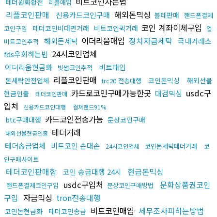
비트코인사는법
테더원화환전
리플매입
리플코인판매
해외돈믹싱
신용카드코인구매
블테판매
핸드폰결제
코인 계좌이체구입
테더코인비대면거래
비트코인퀵거래
코인구입
업
이더리움매입
정치자금세탁
해외돈세탁
국내거래소
비트코인추적
24시코인업체
fds우회하는법
이더리움현금화
비트매입
빗썸코인추적
리플코인판매
돈세탁안전업체
코인돈믹싱
해외선물
trc20 전송대행
카드로코인구매가능한곳
usdc구
대검믹싱
현금인출
테더코인판매
입처
신용카드코인대행
컬쳐랜드91%
카드코인전송가능
btc구매대행
문상코인구매
테더거래
해외선물현금인출
테더송금업체
비트코인 손대손
코인돈세탁테더거래
코
24시코인업체
인구매사이트
테더코인판매함
현금돈믹싱
코인 송금대행 24시
usdc구입처
문화상품권코인
핸드폰결제코인구입
문상코인구매방법
구입
자금믹싱
tron전송대행
비트코인매입
세무조사피하는방법
코인돈현금화
테더코인송금