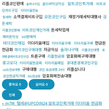
리플코인판매
알트코인퀵거래
골드바믹싱믹싱
비트코
솔라나구입
인카드구입
이더리움전송
소액결제비트구입
모든코인구입
재정거래세탁대행사
검
핑세탁
돈세탁
돈세탁업체
비트코인개인거래
리플코인판매
해외돈믹싱
sol판매처
테더코인매입
이더리움매입
현금돈
이더리움구매
이더리움구매
현금화
자금믹싱
솔라나구매
파이코인구매대행
리플코인대행
휴
트론구매
암호화폐구매대행
리플현금화
대폰결제비트코인구입
중고오다
휴대폰결제코인구입
이더리움현금화
이더리움매입
구매대행
리플삽니다
코인 송금대행 24시
usdc전송대행
암호화폐전송대행
코인현금직거래
btc현금화
좋아요
0
싫어요
0
인쇄
«
m7M_텔레@UPCOIN24 알트코인퀵거래 이더리움 현금화