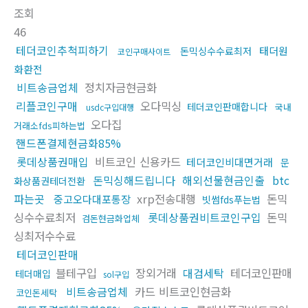
조회
46
테더코인추척피하기
태더원
돈믹싱수수료최저
코인구매사이트
화환전
비트송금업체
정치자금현금화
리플코인구매
오다믹싱
테더코인판매합니다
국내
usdc구입대행
오다집
거래소fds피하는법
핸드폰결제현금화85%
롯데상품권매입
비트코인 신용카드
테더코인비대면거래
문
돈믹싱해드립니다
해외선물현금인출
btc
화상품권테더전환
파는곳
xrp전송대행
돈믹
중고오다대포통장
빗썸fds푸는법
싱수수료최저
롯데상품권비트코인구입
돈믹
검돈현금화업체
싱최저수수료
테더코인판매
블테구입
장외거래
대검세탁
테더코인판매
테더매입
sol구입
비트송금업체
카드 비트코인현금화
코인돈세탁