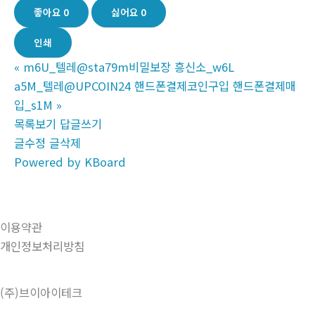
좋아요
0
싫어요
0
인쇄
«
m6U_텔레@sta79m비밀보장 흥신소_w6L
a5M_텔레@UPCOIN24 핸드폰결제코인구입 핸드폰결제매
입_s1M
»
목록보기
답글쓰기
글수정
글삭제
Powered by KBoard
이용약관
개인정보처리방침
(주)브이아이테크