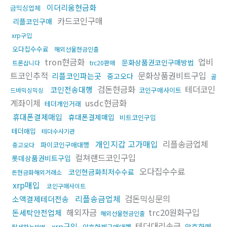
이더리움현금화
금믹싱업체
카드코인구매
리플코인구매
xrp구입
오다집수수료
해외선물현금인출
tron현금화
업비
문화상품권코인구매방법
트론삽니다
trc20판매
트코인추적
문화상품권비트구입
리플코인파는곳
중고오다
골
검돈현금화
테더코인
코인전송대행
코인구매사이트
드바믹싱믹싱
계좌이체
usdc현금화
테더개인거래
휴대폰결제매입
휴대폰결제매입
비트코인구입
테더매입
테더수사기관
개인지갑 고가매입
리플송금업체
파이코인구매대행
중고오다
컬쳐랜드코인구입
롯데상품권비트구입
오다집수수료
코인현금화최저수수료
돈현금화해외거래소
xrp매입
코인구매사이트
리플송금업체
검돈믹싱문의
소액결제테더전송
해외자금
trc20원화구입
돈세탁안전업체
해외선물현금인출
테더대리송금
xrp구입
암호화폐
암호화폐구매대행
탈세하는방법