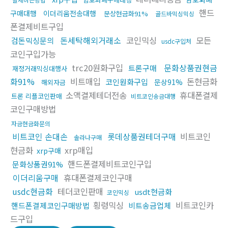
핸드
구매대행
이더리움전송대행
문상현금화91%
골드바믹싱믹싱
폰결제비트구입
돈세탁해외거래소
코인믹싱
모든
검돈믹싱문의
usdc구입처
코인구입가능
trc20원화구입
문화상품권현금
트론구매
재정거래믹싱대행사
화91%
비트매입
돈현금화
코인원화구입
문상91%
해외자금
소액결제테더전송
휴대폰결제
트론 리플코인판매
비트코인송금대행
코인구매방법
자금현금화문의
비트코인 손대손
롯데상품권테더구매
비트코인
솔라나구매
현금화
xrp매입
xrp구매
핸드폰결제비트코인구입
문화상품권91%
이더리움구매
휴대폰결제코인구매
usdc현금화
테더코인판매
usdt현금화
코인믹싱
횡령믹싱
비트코인카
핸드폰결제코인구매방법
비트송금업체
드구입