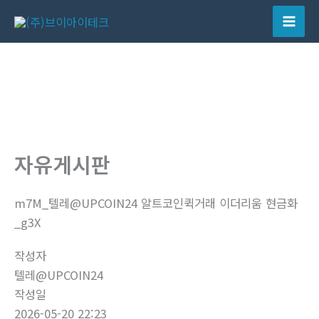
콘
텐
Mai
츠
Men
로
건
너
뛰
기
자유게시판
m7M_텔레@UPCOIN24 알트코인퀵거래 이더리움 현금화
_g3X
작성자
텔레@UPCOIN24
작성일
2026-05-20 22:23