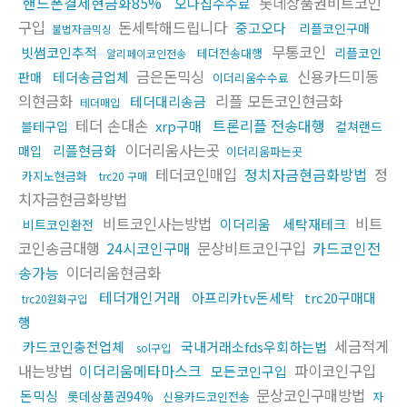
핸드폰결제현금화85%
롯데상품권비트코인
오다집수수료
구입
돈세탁해드립니다
중고오다
리플코인구매
불법자금믹싱
무통코인
빗썸코인추적
리플코인
테더전송대행
알리페이코인전송
금은돈믹싱
신용카드미동
테더송금업체
판매
이더리움수수료
의현금화
리플 모든코인현금화
테더대리송금
테더매입
테더 손대손
트론리플 전송대행
xrp구매
블테구입
컬쳐랜드
이더리움사는곳
리플현금화
매입
이더리움파는곳
테더코인매입
정치자금현금화방법
정
카지노현금화
trc20 구매
치자금현금화방법
비트코인사는방법
비트
이더리움
세탁재테크
비트코인환전
코인송금대행
24시코인구매
문상비트코인구입
카드코인전
송가능
이더리움현금화
테더개인거래
아프리카tv돈세탁
trc20구매대
trc20원화구입
행
세금적게
카드코인충전업체
국내거래소fds우회하는법
sol구입
내는방법
이더리움메타마스크
파이코인구입
모든코인구입
문상코인구매방법
돈믹싱
롯데상품권94%
신용카드코인전송
자