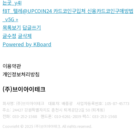
는곳_y4I
f8T_텔레@UPCOIN24 카드코인구입처 신용카드코인구매방법
_v5G
»
목록보기
답글쓰기
글수정
글삭제
Powered by KBoard
이용약관
개인정보처리방침
(주)브이아이테크
회사명: (주)브이아이테크 대표자: 배중광
사업자등록번호: 105-87-45773
주소: 24427 강원특별자치도 춘천시 퇴계공단2길 50 (퇴계동)
전화: 033-252-1568
핸드폰: 010-6261-2839
팩스: 033-253-1568
Copyright © 2025 (주)브이아이테크. All rights reserved.
Created by
Yescall.com
[
관리자
]