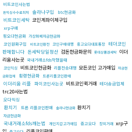
비트코인사는법
솔라나구입
btc현금화
돈믹싱수수료최저
비트코인세탁
코인계좌이체구입
xrp구매
핑오다현금화
가상화폐자금현금화
테더코인
코인원화구입
코인구매대행
중고오다대포통장
비트코인환전
판매합니다
돈세탁당일정산
검돈현금화문의
이더
롯데상품권세탁
리움사는곳
국내거래소fds막혔을때
비트코인현금화
모든코인 고가매입
리플전송대행
코인믹싱
자금현
횡령현금화
트론리플코인판매
금화업체
이더리움 리플
비트코인퀵거래
파이코인사는곳
테더송금업체
trc20사는법
오다믹싱
환치기
환치기
트론 리플코인판매
솔라나현금화
자금현금화
국내거래소fds깨는법
xrp구
중고오다
개인지갑고가매입
장외거래
입
리플코인판매
중고오다