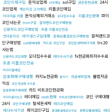
코인이체구입
돈믹싱업체
sol구입
24시
금은돈현금화
비트매입
코인업체
리플코인매입
개인지갑 고가매입
돈믹싱해외거래소
파이
리플코인판매
이더리움 리플
오다집수수료
코인사는곳
tron구입
컬쳐랜드코인구매방법
신용카드코인구매방법
트론 리플코인전송
컬쳐랜드코
바이낸스구입대행
언더돈믹싱
문화상품권코인구매방법
인구매방법
trc20
카드로 코인구입
코인돈세탁테더거래
usdt판매대행
사는법
오다집수수료
fx현금화최저수수료
테더수사기관
신용카드코인대행
트론 리플코인전송
이더리움매입
암호화폐구매대행
카지노현금화
불법자금
자금세탁업체
환치기
믹싱
코인 현금화 수수료
카드 비트코인현금화
암호화폐구매대행
테더매입
코인 구매대행
usdc판매
이더리움사는곳
비트코인판매사이트
24시
탈세돈세탁
테더코인매입
코인구매대행
파이코인구입
테더수사기관
테더
문화상품권매입
휴대폰결제코인구입