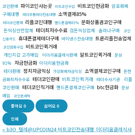
파이코인사는곳
비트코인현금화
암호화폐
코인판매
비트코인구입
소액결제85%
구매대행
테더무통테더전송대행
리플코인대행
문화상품권코인구매
테더코인판매
핸드폰결제85%
테더최저수수료
돈믹싱안전업체
검돈믹싱업체
솔라나구매
코인
휴대폰결제테더구매
트론리플전송업체
바이낸스전송대행
신용카드
비트코인퀵거래
코인원화구입
알트코인퀵거래
개인지갑 고가매입
이더리움클레식판매
문상
자금현금화
이더리움현금화
91%
정치자금믹싱
소액결제코인구매
테더판매
돈현
가상화폐자금믹싱
테더코인판매
비트코인퀵거래
리플
금화최저수수료
테더수사기관
테더코인직거래
btc현금화
코인판매
핸드폰결제코인구매
문상
매입
코인돈세탁
좋아요
0
싫어요
0
인쇄
«
b3O_텔레@UPCOIN24 비트코인전송대행 이더리움클레식사