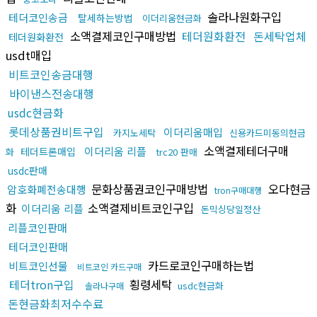
솔라나원화구입
테더코인송금
탈세하는방법
이더리움현금화
소액결제코인구매방법
테더원화환전
돈세탁업체
테더원화환전
usdt매입
비트코인송금대행
바이낸스전송대행
usdc현금화
롯데상품권비트구입
이더리움매입
카지노세탁
신용카드미동의현금
소액결제테더구매
이더리움 리플
테더트론매입
화
trc20 판매
usdc판매
문화상품권코인구매방법
오다현금
암호화폐전송대행
tron구매대행
화
소액결제비트코인구입
이더리움 리플
돈믹싱당일정산
리플코인판매
테더코인판매
카드로코인구매하는법
비트코인선물
비트코인 카드구매
테더tron구입
횡령세탁
usdc현금화
솔라나구매
돈현금화최저수수료