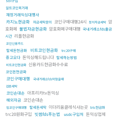
sol구입
알트코인퀵거래
재정거래믹싱대행사
카지노현금화
코인구매대행24시
암
자금세탁문의
정치자금세탁
호화폐
불법자금현금화
암호화폐구매대행
국내거래소fds출금
리플현금화
시간
코인신용카드
비트코인현금화
탈세돈현금화
trc20구매
돈믹싱해드립니다
중고오다
탈세하는방법
신용카드현금화수수료
비트코인현금화
코인돈현금화
코인구매대행
국내거래소fds막혔을때
검돈세탁
아프리카tv돈믹싱
코인손대손
코인손대손
해외자금
이더리움클레식사는곳
탈세돈세탁
btc현금화
밈코인구매대행
trc20원화구입
빗썸fds푸는법
돈믹싱업체
usdc구입처