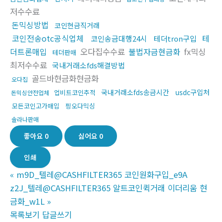
저수수료
돈믹싱방법
코인현금직거래
코인전송otc공식업체
테
코인송금대행24시
테더tron구입
더트론매입
오다집수수료
불법자금현금화
fx믹싱
테더판매
최저수수료
국내거래소fds해결방법
골드바현금화현금화
오다집
국내거래소fds송금시간
usdc구입처
업비트코인추적
돈믹싱안전업체
모든코인고가매입
핑오다믹싱
솔라나판매
좋아요
0
싫어요
0
인쇄
«
m9D_텔레@CASHFILTER365 코인원화구입_e9A
z2J_텔레@CASHFILTER365 알트코인퀵거래 이더리움 현
금화_w1L
»
목록보기
답글쓰기