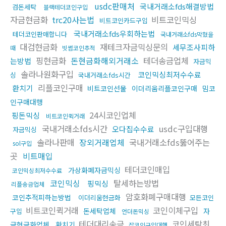
usdc판매처
국내거래소fds해결방법
검돈세탁
블랙테더코인구입
자금현금화
trc20사는법
비트코인믹싱
비트코인카드구입
국내거래소fds우회하는법
테더코인판매합니다
국내거래소fds막혔을
대검현금화
재테크자금믹싱문의
세무조사피하
때
빗썸코인추적
핑현금화
돈현금화해외거래소
테더송금업체
는방법
자금믹
솔라나원화구입
코인믹싱최저수수료
싱
국내거래소fds시간
리플코인구매
환치기
비트코인선물
이더리움리플코인구매
밈코
인구매대행
24시코인업체
핑돈믹싱
비트코인퀵거래
국내거래소fds시간
usdc구입대행
오다집수수료
자금믹싱
솔라나판매
장외거래업체
국내거래소fds뚫어주는
sol구입
곳
비트매입
테더코인매입
가상화폐자금믹싱
코인믹싱최저수수료
코인믹싱
탈세하는방법
핑믹싱
리플송금업체
암호화폐구매대행
코인추적피하는방법
이더리움현금화
모든코인
비트코인퀵거래
코인이체구입
돈세탁업체
자
구입
언더돈믹싱
테더대리송금
코인세탁최
금현금화업체
환치기
잡코인구입대행