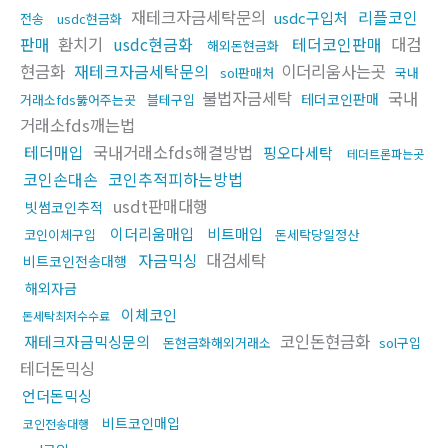
재테크자금세탁문의
리플코인
usdc구입처
전송
usdc현금화
판매
환치기
usdc현금화
테더코인판매
대검
해외돈현금화
현금화
재테크자금세탁문의
이더리움사는곳
sol판매처
국내
불법자금세탁
국내
테더코인판매
거래소fds뚫어주는곳
블테구입
거래소fds깨는법
테더매입
국내거래소fds해결방법
핑오다세탁
테더트론파는곳
코인손대손
코인추적피하는방법
usdt판매대행
빗썸코인추적
이더리움매입
비트매입
코인이체구입
돈세탁당일정산
자금믹싱
대검세탁
비트코인전송대행
해외자금
이체코인
돈세탁최저수수료
코인돈현금화
재테크자금믹싱문의
돈현금화해외거래소
sol구입
테더돈믹싱
언더돈믹싱
비트코인매입
코인전송대행