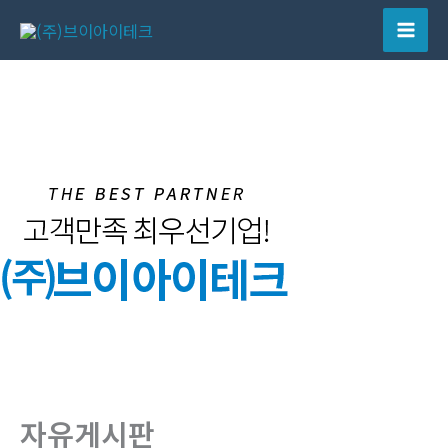
콘
텐
Mai
츠
Men
로
건
너
뛰
기
자유게시판