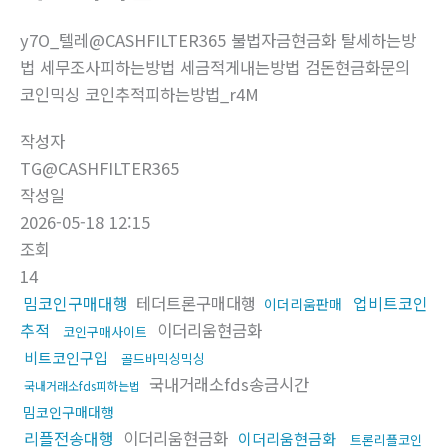
y7O_텔레@CASHFILTER365 불법자금현금화 탈세하는방
법 세무조사피하는방법 세금적게내는방법 검돈현금화문의
코인믹싱 코인추적피하는방법_r4M
작성자
TG@CASHFILTER365
작성일
2026-05-18 12:15
조회
14
밈코인구매대행
테더트론구매대행
업비트코인
이더리움판매
추적
이더리움현금화
코인구매사이트
비트코인구입
골드바믹싱믹싱
국내거래소fds송금시간
국내거래소fds피하는법
밈코인구매대행
리플전송대행
이더리움현금화
이더리움현금화
트론리플코인