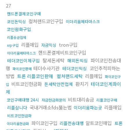
27
핸드폰결제코인구매
컬쳐랜드코인구입
코인돈믹싱
이더리움메타마스크
코인원화구입
리플송금업체
리플매입
tron구입
자금믹싱
xrp구입
핸드폰결제비트코인구입
이더리움메타마스크
탈세돈세탁
파이코인전송대
테더코인이체구입
해외돈믹싱
행
테더수사기관
코인추적피하는
테더코인믹싱
파이코인판매
방법
트론 리플코인판매
컬쳐랜드세탁
리플매입
파이코인구
비트코인현금화
환치기
테더코인계좌이
돈세탁안전업체
입
체
비트대리송금
코인구매대행 24시
자금현금화문의
리플코인구매
국내거래소fds뚫는법
리플매입
리플삽니다
이더리움파는곳
비트코인현금화
파이코인구입
알트코인매입
리플전송대행
트론
이더리움현금화