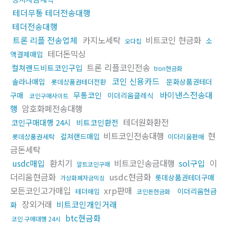
테더무통 테더전송대행
테더전송대행
트론 리플 전송업체
카지노세탁
비트코인 현금화
소
오다집
테더돈믹싱
액결제매입
트론 리플코인전송
컬쳐랜드비트코인구입
tron현금화
코인 신용카드
솔라나매입
문화상품권테더
롯데상품권테더전환
바이낸스전송대
무통코인
구매
이더리움클레식
코인구매사이트
행
암호화폐전송대행
테더원화환전
코인구매대행 24시
비트코인환전
비트코인전송대행
현
컬쳐랜드매입
롯데상품권세탁
이더리움판매
금돈세탁
usdc매입
환치기
비트코인송금대행
sol구입
이
알트코인구매
더리움현금화
usdc현금화
롯데상품권테더구매
가상화폐자금믹싱
모든코인고가매입
xrp판매
이더리움현금
테더매입
코인돈현금화
장외거래
비트코인개인거래
화
btc현금화
코인 구매대행 24시