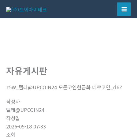
콘
텐
Mai
츠
Men
로
건
너
뛰
기
자유게시판
z5W_텔레@UPCOIN24 모든코인현금화 네로코인_d6Z
작성자
텔레@UPCOIN24
작성일
2026-05-18 07:33
조회