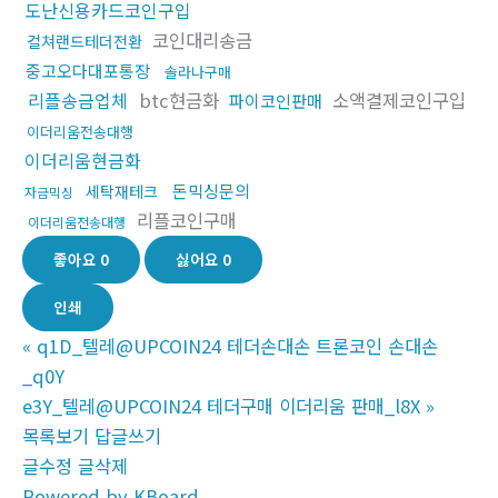
도난신용카드코인구입
코인대리송금
컬쳐랜드테더전환
중고오다대포통장
솔라나구매
리플송금업체
btc현금화
소액결제코인구입
파이코인판매
이더리움전송대행
이더리움현금화
돈믹싱문의
세탁재테크
자금믹싱
리플코인구매
이더리움전송대행
좋아요
0
싫어요
0
인쇄
«
q1D_텔레@UPCOIN24 테더손대손 트론코인 손대손
_q0Y
e3Y_텔레@UPCOIN24 테더구매 이더리움 판매_l8X
»
목록보기
답글쓰기
글수정
글삭제
Powered by KBoard