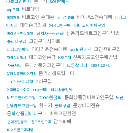
돈믹싱
sol판매처
리플코인판매
비트매입
xrp구입
비트코인 손대손
바이낸스전송대행
테더코
테더거래
usdc현금화
테더송금업체
인매입
테더코인이체구입
24시코인구매
신용카드비트코인구매방법
정치자금현금화
바이낸스전송대행
코인구매사이트
솔라나구입
이더리움전송대행
코인원화구입
usdc판매처
테더코인매입
테더코인송금
신용카드코인구매방법
자금믹싱업체
테더구매
롯데상품권코인구매
트론삽니다
자금세탁
이더리움매입
돈믹싱해드립니다
문화상품권테더전송
sol구입
trc20구매대행
xrp구매
테더송금업체
이더리움수수료
tron현금화
문화상품권비트코인구입
도난
비트코인카드구입
환치기
문상테더전송
신용카드코인구입
블테구입
문화상품권테더구매
비트코인환전
암호화폐
언더돈현금화
알트코인구매
테더트론구매대행