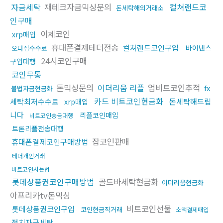
자금세탁
재테크자금믹싱문의
컬쳐랜드코
돈세탁해외거래소
인구매
이체코인
xrp매입
휴대폰결제테더전송
컬쳐랜드코인구입
바이낸스
오다집수수료
24시코인구매
구입대행
코인무통
돈믹싱문의
이더리움 리플
업비트코인추적
fx
불법자금현금화
카드 비트코인현금화
세탁최저수수료
돈세탁해드립
xrp매입
니다
리플코인매입
비트코인송금대행
트론리플전송대행
잡코인판매
휴대폰결제코인구매방법
테더개인거래
비트코인사는법
롯데상품권코인구매방법
골드바세탁현금화
이더리움현금화
아프리카tv돈믹싱
비트코인선물
롯데상품권코인구입
코인현금직거래
소액결제매입
정치자금세탁