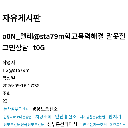
자유게시판
o0N_텔레@sta79m학교폭력해결 말못할
고민상담_t0G
작성자
TG@sta79m
작성일
2026-05-16 17:38
조회
23
경상도흥신소
논산심부름센터
안산흥신소
환치기
차량조회
인생나락보내는방법
사기당한돈찾는법
심부름센터디시
심부름센터전국심부름센터
못받은돈자금추적
제주도심부