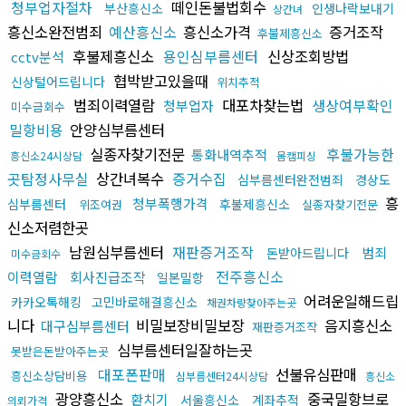
청부업자절차
떼인돈불법회수
부산흥신소
인생나락보내기
상간녀
흥신소완전범죄
예산흥신소
흥신소가격
증거조작
후불제흥신소
후불제흥신소
용인심부름센터
신상조회방법
cctv분석
협박받고있을때
신상털어드립니다
위치추적
범죄이력열람
대포차찾는법
생상여부확인
청부업자
미수금회수
밀항비용
안양심부름센터
실종자찾기전문
후불가능한
통화내역추적
흥신소24시상담
몸캠피싱
곳탐정사무실
상간녀복수
증거수집
심부름센터완전범죄
경상도
흥
청부폭행가격
심부름센터
후불제흥신소
위조여권
실종자찾기전문
신소저렴한곳
남원심부름센터
재판증거조작
범죄
돈받아드립니다
미수금회수
전주흥신소
이력열람
회사진급조작
일본밀항
어려운일해드립
카카오톡해킹
고민바로해결흥신소
채권차량찾아주는곳
니다
비밀보장비밀보장
음지흥신소
대구심부름센터
재판증거조작
심부름센터일잘하는곳
못받은돈받아주는곳
대포폰판매
선불유심판매
흥신소상담비용
심부름센터24시상담
흥신소
광양흥신소
중국밀항브로
환치기
서울흥신소
계좌추적
의뢰가격