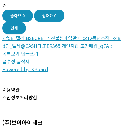
커
좋아요
0
싫어요
0
인쇄
«
f5E_텔레:BSECRET7 선불심매입판매 cctv동선추적_k4B
d7I_텔레@CASHFILTER365 개인지갑 고가매입_q7A
»
목록보기
답글쓰기
글수정
글삭제
Powered by KBoard
이용약관
개인정보처리방침
(주)브이아이테크