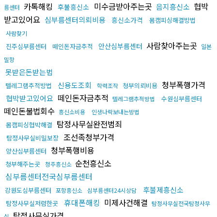
카톡해킹
미수금받아주는곳
협박
음지흥신소
후불흥신소
름센터
받고있어요
심부름센터의뢰비용
흥신소가격
몸캠피싱해결방법
사람찾기
사람찾아주는곳
안산심부름센터
진주심부름센터
떼인돈자금추적
일본
밀항
못받은돈받는법
청부폭행가격
신용도조회
텔레그램추적방법
청부의뢰비용
학력조작
떼인돈자금추적
협박받고있어요
수원심부름센터
텔레그램추적방법
떼인돈불법회수
흥신소비용
인생나락보내는방법
탐정사무실완전범죄
몸캠피싱협박해결
조선족청부가격
탐정사무실비밀보장
청부폭행비용
양산심부름센터
순천흥신소
청부해주는곳
청주흥신소
심부름센터전국심부름센터
후불제흥신소
강원도심부름센터
포항흥신소
심부름센터24시상담
휴대폰해킹
미제사건해결
탐정사무실저렴한곳
탐정사무실전국탐정사무
탐정사무실가격
실