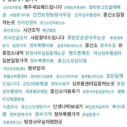
해주세요해드립니다
협박받고있을때해
신상조회방법
김해심부름센터
안전보장탐정사무실
흥신소일잘
결
진주심부름센터
사람찾기비용
하는곳
핀리핀청부
흥신소전국흥신소
사건조작
용인흥신소
재산열람
사람찾아드립니다
못받은돈받아주는곳
회사진급조작
계좌내역
흥신소
유
청부폭행비용
증거수집
보기
밀항가격
실종자찾아주는곳
흥업소내역
핸드폰해킹
탐정사무실일잘하는곳
마산심부름센터
일본밀항가격
흥신소상담비용
청부폭행비용
청부업자
마산심부름센터
힘든일해
후불심부름센터
협박받고있을때
흥신소의뢰비용
말못할고민상담
드립니다
고민바로해결
심부름센터일잘하는곳
포항
청부브로커
흥신소이용후기
심부름센터
대포통장매입
몸캠
탐정사무실일잘하는곳
피싱해결방법
인생나락보내기
복수대
이혼조사
흥신소인생망치기
떼인돈자금추적
행
청부가격
청부폭행가격
청부업체가격
분실폰찾기
탐정사무실저렴한곳
후불제흥신소