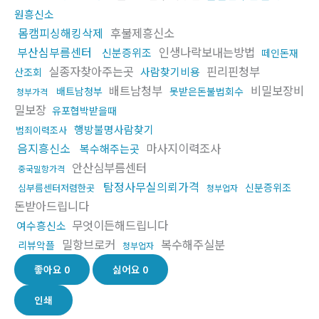
원흥신소
몸캠피싱해킹삭제
후불제흥신소
부산심부름센터
인생나락보내는방법
신분증위조
떼인돈재
실종자찾아주는곳
핀리핀청부
사람찾기비용
산조회
배트남청부
비밀보장비
배트남청부
못받은돈불법회수
청부가격
밀보장
유포협박받을때
행방불명사람찾기
범죄이력조사
음지흥신소
마사지이력조사
복수해주는곳
안산심부름센터
중국밀항가격
탐정사무실의뢰가격
신분증위조
심부름센터저렴한곳
청부업자
돈받아드립니다
무엇이든해드립니다
여수흥신소
밀항브로커
복수해주실분
리뷰악플
청부업자
좋아요
0
싫어요
0
인쇄