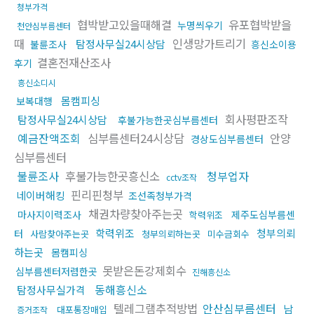
청부가격
협박받고있을때해결
유포협박받을
누명씌우기
천안심부름센터
때
인생망가트리기
탐정사무실24시상담
불륜조사
흥신소이용
결혼전재산조사
후기
흥신소디시
몸캠피싱
보복대행
회사평판조작
탐정사무실24시상담
후불가능한곳심부름센터
예금잔액조회
심부름센터24시상담
안양
경상도심부름센터
심부름센터
불륜조사
후불가능한곳흥신소
청부업자
cctv조작
핀리핀청부
네이버해킹
조선족청부가격
채권차량찾아주는곳
마사지이력조사
제주도심부름센
학력위조
학력위조
청부의뢰
터
사람찾아주는곳
청부의뢰하는곳
미수금회수
하는곳
몸캠피싱
못받은돈강제회수
심부름센터저렴한곳
진해흥신소
동해흥신소
탐정사무실가격
텔레그램추적방법
안산심부름센터
남
대포통장매입
증거조작