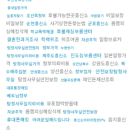
중국밀항가격
후불가능한곳흥신소
비밀보장
조선족청부
실종자찾기
사람찾기
비밀보장
사기당한돈찾는법
몸캠피
순천흥신소
군포흥신소
싱해킹삭제
후불제심부름센터
학교폭력해결
결혼전과거조사
학력위조
위조여권
밀항브로커
자금추적
청부가격
탐정사무실완전범죄
누명벗기
진도심부름센터
일본밀항가
제주도흥신소
탐정사무실의뢰비용
격
청부의뢰비용
강원도흥신소
복
탐정사무실가격
상간남복수
양산흥신소
안전보장탐정사
수해주실분
청부업자
안성흥신소
무실
탐정사무실안전보장
떼인돈재산조회
선불유심판매
대포통장매입
베트남청부
유포협박받을때
탐정사무실의뢰비용
몸캠피싱해킹삭제
자금추적
탐정사무실안전보장
휴대폰해킹
음지흥신
어려운일해드립니다
흥신소의뢰위험성0%
소