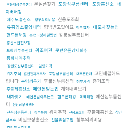
분실폰찾기
포항심부름센터
포항흥신소
네
후불제심부름센터
이버해킹
신용도조회
제주도흥신소
청부의뢰비용
유흥업소출입내역
협박받고있어요
대포차찾는법
청부업자
강릉심부름센터
핸드폰해킹
몸캠피싱해결방법
흥신소안전보장
위조여권
못받은돈강제회수
포항심부름센터
통화내역추적
강원도심부름센터
밀항가격
고민해결해드
위치추적
포항심부름센터
혼인전과거조사
대포폰판매
립니다
후불심부름센터
증거조작
누명씌우기
청부가격
떼인돈받는법
계좌내역보기
후불제흥신소
예산심부름센
내차찾기
핸드폰해킹
떼인돈받아주는곳
학폭해결
터
안산심부름센터
위치추적
후불제흥신소
진주심부름센터
상간
청부폭행
신용도조회
비밀보장흥신소
청부의뢰비용
선불유심구입
남복수
주민등록증위조