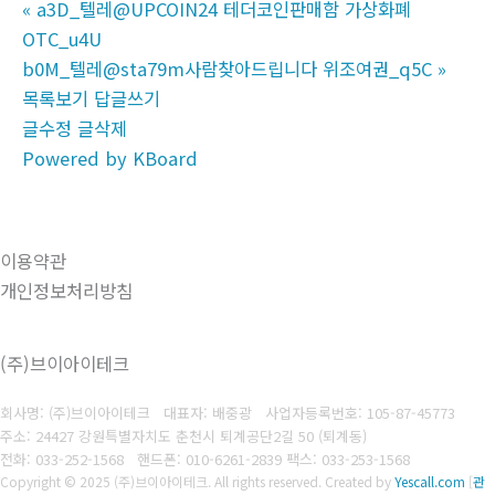
«
a3D_텔레@UPCOIN24 테더코인판매함 가상화폐
OTC_u4U
b0M_텔레@sta79m사람찾아드립니다 위조여권_q5C
»
목록보기
답글쓰기
글수정
글삭제
Powered by KBoard
이용약관
개인정보처리방침
(주)브이아이테크
회사명: (주)브이아이테크 대표자: 배중광
사업자등록번호: 105-87-45773
주소: 24427 강원특별자치도 춘천시 퇴계공단2길 50 (퇴계동)
전화: 033-252-1568
핸드폰: 010-6261-2839
팩스: 033-253-1568
Copyright © 2025 (주)브이아이테크. All rights reserved.
Created by
Yescall.com
[
관