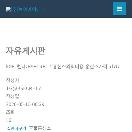
콘
텐
Mai
츠
Men
로
건
너
자유게시판
뛰
기
k8E_텔레:BSECRET7 흥신소의뢰비용 흥신소가격_d7G
작성자
TG@BSECRET7
작성일
2026-05-15 06:39
조회
16
후불흥신소
실종자찾기