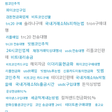
썸코인추적
파이코인구입
검돈현금화업체
비트코인선물
솔라나구매
국내거래소fds피하는법
tron구매대
trc20 구매
행
trc20 전송대행
리플매입
빗썸코인추적
trc20 전송대행
24시코인업체
리플코인판
재정거래믹싱대행사
usdc전송대행
매
비트대리송금
해외자금
이더리움현금화
파이코인구매대행
비트코인카드구입
빗썸
usdt매입
리플현금화
빗썸fds푸는법
신용카드미동의현금화
코인추적
테더코인판매
국내거래소fds막혔
비트코인 카드구매
국내거래소fds출금시간
돈믹싱방법
을때
usdc구입대행
문상현금화91%
컬쳐랜드현금화91%
세금적게내는방법
바이낸스구입대행
테더트론구매대행
문화상품권코인구입
코인 송금대행 24시
중고오
다