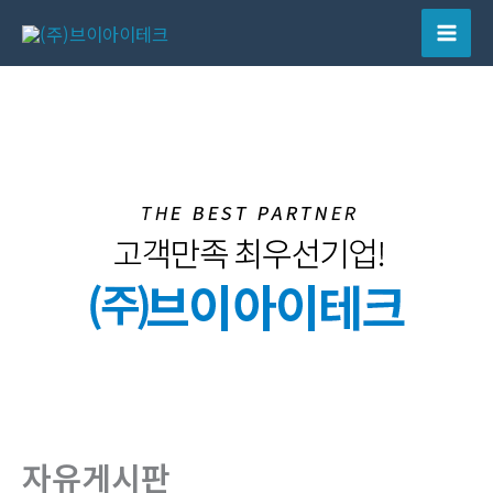
콘
텐
Mai
츠
Men
로
건
너
뛰
기
자유게시판