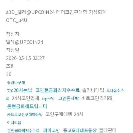
a3D_텔레@UPCOIN24 테더코인판매함 가상화폐
OTC_u4U
작성자
텔레@UPCOIN24
작성일
2026-05-15 03:27
조회
16
솔라나구매
trc20사는법
코인현금화최저수수료
솔라나매입
오다집수수
24시코인업체
비트코인퀵거래
코인돈세탁
료
xrp구입
돈현금화해드립니다
코인구매대행 24시
카드로코인구매하는법
이더리움
블테판매
파이코인
중고오다대포통장
돈현금화최저수수료