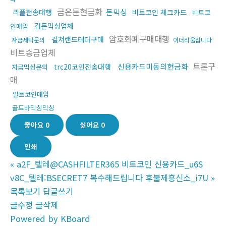
금은돈현금화
돈믹싱
리플전송대행
비트코인 체크카드
비트코
검돈믹싱업체
인매입
암호화폐구매대행
컬쳐랜드테더구매
자금세탁문의
이더리움삽니다
비트송금업체
트론구
신용카드미동의현금화
trc20코인전송대행
자금믹싱문의
매
알트코인매입
골드바믹싱믹싱
좋아요
0
싫어요
0
인쇄
«
a2F_텔레@CASHFILTER365 비트코인 신용카드_u6S
v8C_텔레:BSECRET7 복수해드립니다 후불제흥신소_i7U
»
목록보기
답글쓰기
글수정
글삭제
Powered by KBoard