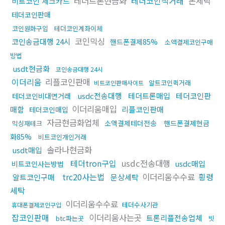
테더트론현금화
테더코인직거래
돈세탁
비트코인 체크카드
테더코인판매
코인원화구입
테더코인계좌이체
코인믹싱
코인송금대행 24시
핸드폰결제85%
소액결제코인구매
방법
usdt현금화
코인송금대행 24시
이더리움
리플코인판매
알트코인퀵거래
비트코인판매사이트
usdc전송대행
테더트론매입
테더코인판
테더코인비대면거래
이더리움매입
매함
리플코인판매
테더코인매입
자금현금화업체
소액결제테더전송
핸드폰결제현금
믹싱재테크
화85%
비트코인개인거래
솔라나현금화
usdt매입
테더tron구입
usdc전송대행
usdc매입
비트코인사는방법
trc20사는법
이더리움수수료
횡령
알트코인구매
문상세탁
세탁
이더리움수수료
테더수사기관
휴대폰결제코인구입
잡코인판매
이더리움사는곳
트론리플전송업체
btc파는곳
빗