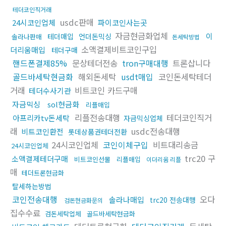
테더코인직거래
usdc판매
24시코인업체
파이코인사는곳
자금현금화업체
이
테더매입
언더돈믹싱
솔라나판매
돈세탁방법
소액결제비트코인구입
더리움매입
테더구매
핸드폰결제85%
문상테더전송
tron구매대행
트론삽니다
골드바세탁현금화
해외돈세탁
usdt매입
코인돈세탁테더
거래
비트코인 카드구매
테더수사기관
자금믹싱
sol현금화
리플매입
리플전송대행
테더코인직거
아프리카tv돈세탁
자금믹싱업체
래
usdc전송대행
비트코인환전
롯데상품권테더전환
24시코인업체
코인이체구입
비트대리송금
24시코인업체
trc20 구
소액결제테더구매
비트코인선물
리플매입
이더리움 리플
매
테더트론현금화
탈세하는방법
코인전송대행
오다
솔라나매입
trc20 전송대행
검돈현금화문의
집수수료
검돈세탁업체
골드바세탁현금화