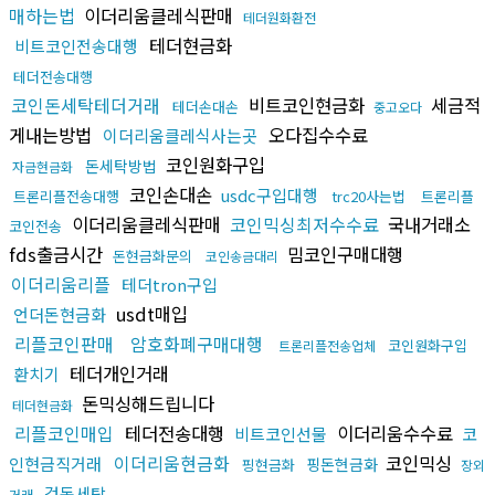
매하는법
이더리움클레식판매
테더원화환전
테더현금화
비트코인전송대행
테더전송대행
코인돈세탁테더거래
비트코인현금화
세금적
테더손대손
중고오다
게내는방법
오다집수수료
이더리움클레식사는곳
코인원화구입
돈세탁방법
자금현금화
코인손대손
usdc구입대행
트론리플전송대행
trc20사는법
트론리플
이더리움클레식판매
코인믹싱최저수수료
국내거래소
코인전송
fds출금시간
밈코인구매대행
돈현금화문의
코인송금대리
이더리움리플
테더tron구입
usdt매입
언더돈현금화
리플코인판매
암호화폐구매대행
코인원화구입
트론리플전송업체
테더개인거래
환치기
돈믹싱해드립니다
테더현금화
리플코인매입
테더전송대행
이더리움수수료
비트코인선물
코
이더리움현금화
코인믹싱
인현금직거래
핑돈현금화
핑현금화
장외
검돈세탁
거래