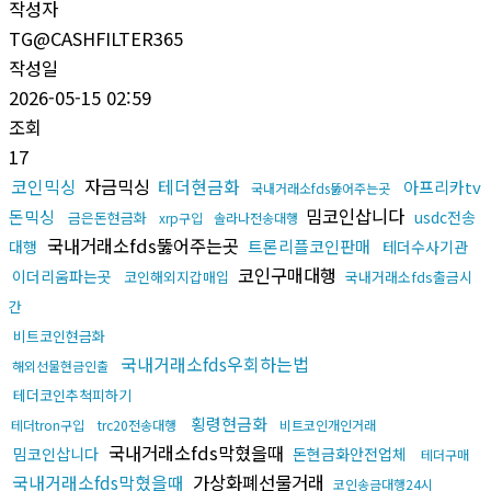
작성자
TG@CASHFILTER365
작성일
2026-05-15 02:59
조회
17
코인믹싱
자금믹싱
테더현금화
아프리카tv
국내거래소fds뚫어주는곳
밈코인삽니다
돈믹싱
usdc전송
금은돈현금화
xrp구입
솔라나전송대행
국내거래소fds뚫어주는곳
트론리플코인판매
대행
테더수사기관
코인구매대행
이더리움파는곳
코인해외지갑매입
국내거래소fds출금시
간
비트코인현금화
국내거래소fds우회하는법
해외선물현금인출
테더코인추척피하기
횡령현금화
테더tron구입
trc20전송대행
비트코인개인거래
국내거래소fds막혔을때
밈코인삽니다
돈현금화안전업체
테더구매
국내거래소fds막혔을때
가상화폐선물거래
코인송금대행24시