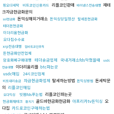
리플코인판매
재테
핑오다세탁
비트코인신용카드
바이낸스전송대행
크자금현금화문의
돈믹싱해외거래소
돈믹싱당일정산
탈세돈현금화
sol현금화
테더돈현금화
이더리움현금화
오다집수수료
xrp전송대행
업비트코인추적
돈현금화안전업체
테더송금업체
국내거래소fds막혔을때
암호화폐구매대행
usdc
이더리움리플
btc파는곳
전송대행
usdc매입
24시코인업체
자금현금화업체
탈세하는방법
돈세탁문
돈믹싱방법
비트대리송금
의
리플코인매입
리플코인파는곳
빗썸fds푸는법
오다믹싱
골드바현금화현금화
아프리카tv돈믹싱
오
현금화재테크
환치기
다집
카드로코인구매하는법