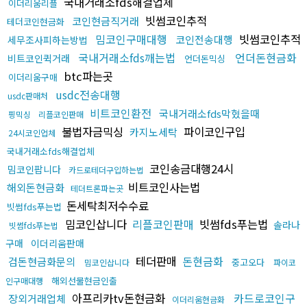
국내거래소fds해결업체
이더리움리플
빗썸코인추적
코인현금직거래
테더코인현금화
밈코인구매대행
빗썸코인추적
코인전송대행
세무조사피하는방법
국내거래소fds깨는법
언더돈현금화
비트코인퀵거래
언더돈믹싱
btc파는곳
이더리움구매
usdc전송대행
usdc판매처
비트코인환전
국내거래소fds막혔을때
핑믹싱
리플코인판매
불법자금믹싱
파이코인구입
카지노세탁
24시코인업체
국내거래소fds해결업체
코인송금대행24시
밈코인팝니다
카드로테더구입하는법
비트코인사는법
해외돈현금화
테더트론파는곳
돈세탁최저수수료
빗썸fds푸는법
밈코인삽니다
리플코인판매
빗썸fds푸는법
솔라나
빗썸fds푸는법
구매
이더리움판매
테더판매
돈현금화
검돈현금화문의
중고오다
밈코인삽니다
파이코
해외선물현금인출
인구매대행
아프리카tv돈현금화
카드로코인구
장외거래업체
이더리움현금화