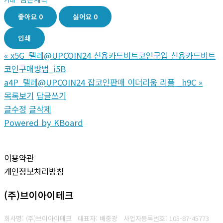
좋아요
0
싫어요
0
인쇄
«
x5G_텔레@UPCOIN24 신용카드비트코인구입 신용카드비트
코인구매방법_i5B
a4P_텔레@UPCOIN24 잡코인판매 이더리움 리플 _h9C
»
목록보기
답글쓰기
글수정
글삭제
Powered by KBoard
이용약관
개인정보처리방침
(주)브이아이테크
회사명: (주)브이아이테크 대표자: 배중광
사업자등록번호: 105-87-45773