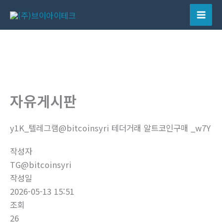
콘
텐
Mai
츠
Men
로
건
너
뛰
자유게시판
기
y1K_텔레그램@bitcoinsyri 테더거래 알트코인구매 _w7Y
작성자
TG@bitcoinsyri
작성일
2026-05-13 15:51
조회
26