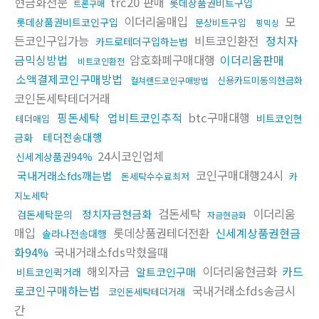
현금화전문
trc20 판매
롯데상품권비트구입
트론구매
이더리움매입
모
롯데상품권비트코인구입
문상비트구입
핑믹싱
든코인구입가능
비트코인환전
정치자
카드로테더구입하는법
금믹싱방법
암호화폐구매대행
이더리움판매
비트코인환전
소액결제코인구매방법
신용카드미동의현금화
컬쳐랜드코인구매방법
코인돈세탁테더거래
핑돈세탁
업비트코인추적
btc구매대행
비트코인현
테더매입
테더전송대행
금화
24시코인업체
신세계상품권94%
코인구매대행24시
국내거래소fds깨는법
돈세탁수수료최저
카
지노세탁
검돈세탁
이더리움
정치자금현금화
검돈세탁문의
자금현금화
매입
롯데상품권테더전환
신세계상품권현금
솔라나전송대행
화94%
국내거래소fds막혔을때
해외자금
이더리움현금화
카드
알트코인구매
비트코인퀵거래
로코인구매하는법
국내거래소fds송금시
코인돈세탁테더거래
간