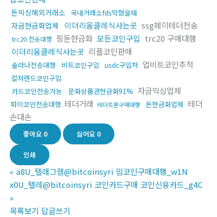
돈믹싱해외거래소
국내거래소fds막혔을때
이더리움클레식사는곳
ssg페이테더전송
자금현금화업체
핑돈현금화
모든코인구입
trc20 구매대행
trc20 전송대행
이더리움클레식사는곳
리플코인판매
업비트코인추적
솔라나전송대행
비트코인구입
usdc구입처
컬쳐랜드코인구입
자금믹싱업체
카드코인전송가능
문화상품권현금화91%
테더거래
테더
파이코인전송대행
돈현금화업체
테더트론구매대행
손대손
좋아요
0
싫어요
0
인쇄
«
a8U_텔래그램@bitcoinsyri 밈코인구매대행_w1N
x0U_텔레@bitcoinsyri 코인카드구매 코인신용카드_g4C
»
목록보기
답글쓰기