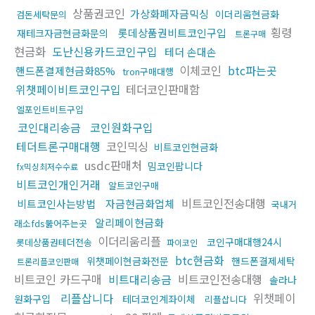
상품권코인
가상화폐자금믹싱
이더리움현금화
검돈세탁문의
횡령
롯데상품권비트코인구입
재테크자금현금화문의
트론구매
현금화
도난신용카드코인구입
테더 손대손
이체코인
btc파는곳
핸드폰결제현금화85%
tron구매대행
위챗페이비트코인구입
테더코인판매함
엘포인트비트구입
코인대리송금
코인원화구입
테더트론구매대행
코인믹싱
비트코인현금화
usdc판매처
밈코인팝니다
fx믹싱최저수수료
비트코인개인거래
알트코인구매
비트코인전송대행
비트코인사는방법
자금현금화업체
국내거
알리페이현금화
래소fds뚫어주는곳
이더리움리플
코인구매대행24시
롯데상품권테더전송
파이코인
btc현금화
위챗페이현금화전문
핸드폰결제세탁
트론리플코인판매
비트코인 카드구매
비트대리송금
비트코인전송대행
솔라나
리플삽니다
위챗페이
원화구입
테더코인계좌이체
리플삽니다