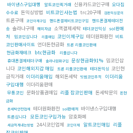
신용카드코인구매
바이낸스구입대행
오다집
알트코인퀵거래
돈믹싱방법
비트코인사는법
trc20구매
수수료
검돈믹싱문의
트론구매
핸드폰결제테더전
핸드폰결제비트코인구입
코인이체구입
솔라나구매
소액결제세탁
sol판매
송
테더코인믹싱
해외자금
코인이체구입
테더원화환전
처
비트
밈코인삽니다
리플매입
언더돈현금화
코인판매사이트
트론 리플코인판매
btc현금화
현금화재테크
리플삽니다
문상현금화91%
밈코인삽
휴대폰결제테더구매
솔라나원화구입
니다
코인해외지갑 매입
코인현
테더돈믹싱
트론 리플코인판매
금직거래
이더리움매입
해외돈세탁
이더리움
빗썸코인추적
구입대행
이더리움판매
문화상품권매입
리플 잡코인판매
돈세탁문의
무통코인
돈현
금화
테더원화환전
바이낸스구입대행
sol판매처
돈세탁안전업체
모든코인구입가능
암호화폐
트론삽니다
24시코인업체
알트코인매입
리플
세금적게내는방법
코인이체
잡코인판매