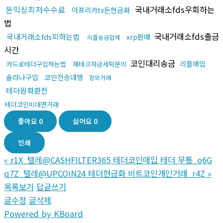
돈믹싱최저수수료
국내거래소fds우회하는
아프리카tv돈현금화
법
국내거래소fds출금
국내거래소fds피하는법
xrp판매
리플송금업체
시간
코인대리송금
리플매입
카드로테더구입하는법
재테크자금세탁문의
솔라나구입
코인전송대행
장외거래
테더원화환전
테더코인비대면거래
좋아요
0
싫어요
0
인쇄
«
r1X_텔레@CASHFILTER365 테더코인매입 테더 무통_o6G
q7Z_텔레@UPCOIN24 테더현금화 비트코인개인거래_r4Z
»
목록보기
답글쓰기
글수정
글삭제
Powered by KBoard