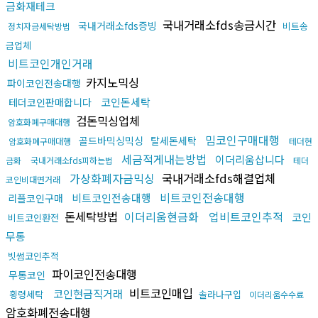
금화재테크
국내거래소fds송금시간
국내거래소fds증빙
비트송
정치자금세탁방법
금업체
비트코인개인거래
카지노믹싱
파이코인전송대행
코인돈세탁
테더코인판매합니다
검돈믹싱업체
암호화폐구매대행
밈코인구매대행
골드바믹싱믹싱
탈세돈세탁
암호화폐구매대행
테더현
세금적게내는방법
이더리움삽니다
금화
국내거래소fds피하는법
테더
가상화폐자금믹싱
국내거래소fds해결업체
코인비대면거래
비트코인전송대행
비트코인전송대행
리플코인구매
돈세탁방법
이더리움현금화
업비트코인추적
코인
비트코인환전
무통
빗썸코인추적
파이코인전송대행
무통코인
비트코인매입
코인현금직거래
횡령세탁
솔라나구입
이더리움수수료
암호화폐전송대행