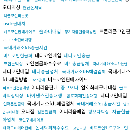
오다믹싱
현금돈세탁
리플코인파는곳
usdc판매처
솔라나매입
트론리플코인판
비트코인판매사이트
정치자금현금화방법
매
usdt판매대행
국내거래소fds송금시간
테더코인매입
테더코인송금
비트코인현금화
코인현금화수수료
비트송금업체
코인돈믹싱
국내거래소fds피하는법
테더코인매입
테더송금업체
국내거래소
국내거래소fds해결업체
fds해결방법
비트코인판매사이트
usdc판매
이더리움판매
중고오다
암호화폐구매대행
골드
비트코인전송대행
바이낸스전송대행
테더코인매입
바믹싱믹싱
암호화폐전송대행
국내거래소fds해결업체
국내거래소fds송금시간
언더돈현금화
밈코
오다집
이더리움매입
자금현금
핑오다믹싱
검돈현금화
인구매대행
화업체
코인구매사이트
돈세탁최저수수료
현
비트코인카드구매
테더구매테더판매
코인믹싱