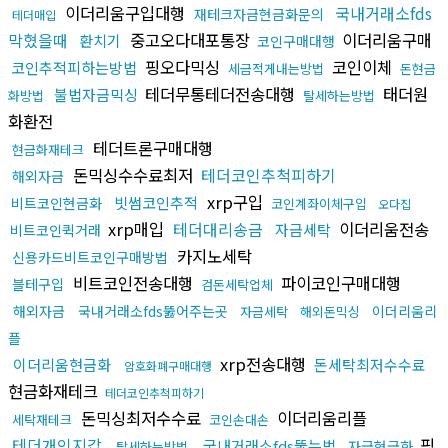
이더리움구입대행
국내거래소fds
재테크자금현금화문의
테더매입
막혔을때
중고오다대포통장
이더리움구매
환치기
코인구매대행
핑오다믹싱
코인이체
코인추적피하는방법
세금적게내는방법
돈현금
테더무통테더전송대행
태더원
불법자금믹싱
화방법
탈세하는방법
화환전
테더트론구매대행
현금화재테크
돈믹싱수수료최저
테더코인추척피하기
해외자금
xrp구입
빗썸코인추적
비트코인현금화
코인계좌이체구입
오다집
xrp매입
테더대리송금
이더리움전송
자금세탁
비트코인퀵거래
카지노세탁
신용카드비트코인구매방법
비트코인전송대행
파이코인구매대행
블테구입
검돈세탁업체
해외자금
국내거래소fds뚫어주는곳
이더리움리
자금세탁
해외돈믹싱
플
xrp전송대행
이더리움현금화
돈세탁최저수수료
암호화폐구매대행
현금화재테크
테더코인추척피하기
돈믹싱최저수수료
이더리움리플
세탁재테크
코인손대손
테더개인지갑
핑
국내거래소fds뚫는법
자금현금화
탈세하는방법