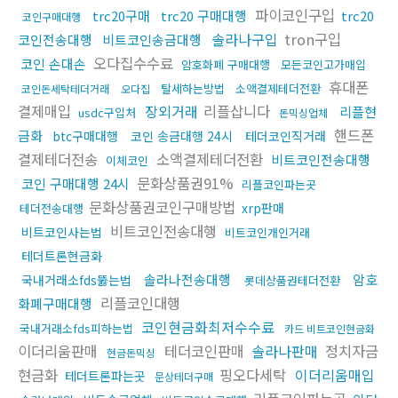
파이코인구입
trc20구매
trc20 구매대행
trc20
코인구매대행
솔라나구입
tron구입
코인전송대행
비트코인송금대행
오다집수수료
코인 손대손
암호화폐 구매대행
모든코인고가매입
휴대폰
탈세하는방법
소액결제테더전환
코인돈세탁테더거래
오다집
결제매입
장외거래
리플삽니다
리플현
usdc구입처
돈믹싱업체
핸드폰
금화
btc구매대행
코인 송금대행 24시
테더코인직거래
결제테더전송
소액결제테더전환
비트코인전송대행
이체코인
문화상품권91%
코인 구매대행 24시
리플코인파는곳
문화상품권코인구매방법
xrp판매
테더전송대행
비트코인전송대행
비트코인사는법
비트코인개인거래
테더트론현금화
솔라나전송대행
암호
국내거래소fds뚫는법
롯데상품권테더전환
리플코인대행
화폐구매대행
코인현금화최저수수료
국내거래소fds피하는법
카드 비트코인현금화
이더리움판매
테더코인판매
솔라나판매
정치자금
현금돈믹싱
현금화
핑오다세탁
이더리움매입
테더트론파는곳
문상테더구매