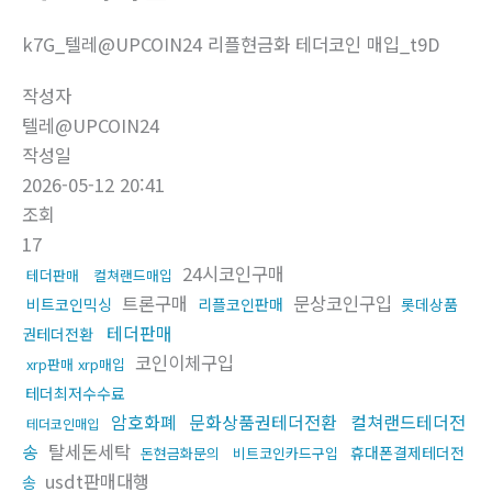
k7G_텔레@UPCOIN24 리플현금화 테더코인 매입_t9D
작성자
텔레@UPCOIN24
작성일
2026-05-12 20:41
조회
17
24시코인구매
테더판매
컬쳐랜드매입
트론구매
문상코인구입
비트코인믹싱
리플코인판매
롯데상품
테더판매
권테더전환
코인이체구입
xrp판매 xrp매입
테더최저수수료
암호화폐
문화상품권테더전환
컬쳐랜드테더전
테더코인매입
송
탈세돈세탁
휴대폰결제테더전
돈현금화문의
비트코인카드구입
usdt판매대행
송