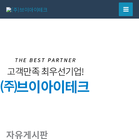
콘
텐
Mai
츠
Men
로
건
너
뛰
기
자유게시판