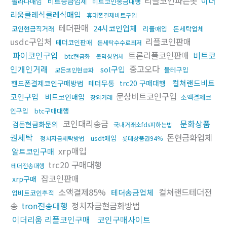
리플코인파는곳
이더
비트송금업체
솔라나매입
비트코인송금대행
리움클레식클레식매입
휴대폰결제비트구입
테더판매
24시코인업체
코인현금직거래
리플매입
돈세탁업체
usdc구입처
리플코인판매
테더코인판매
돈세탁수수료최저
파이코인구입
트론리플코인판매
비트코
btc현금화
돈믹싱업체
인개인거래
중고오다
sol구입
블테구입
모든코인현금화
컬쳐랜드비트
핸드폰결제코인구매방법
테더무통
trc20 구매대행
문상비트코인구입
코인구입
비트코인매입
소액결제코
장외거래
인구입
btc구매대행
코인대리송금
문화상품
검돈현금화문의
국내거래소fds피하는법
권세탁
돈현금화업체
usdt매입
정치자금세탁방법
롯데상품권94%
xrp매입
알트코인구매
trc20 구매대행
테더전송대행
잡코인판매
xrp구매
소액결제85%
컬쳐랜드테더전
테더송금업체
업비트코인추적
송
tron전송대행
정치자금현금화방법
이더리움 리플코인구매
코인구매사이트