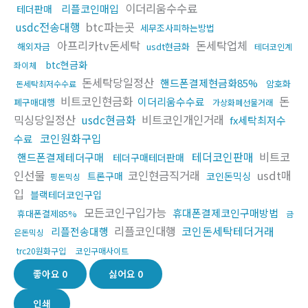
이더리움수수료
리플코인매입
테더판매
usdc전송대행
btc파는곳
세무조사피하는방법
아프리카tv돈세탁
돈세탁업체
해외자금
usdt현금화
테더코인계
btc현금화
좌이체
돈세탁당일정산
핸드폰결제현금화85%
암호화
돈세탁최저수수료
비트코인현금화
돈
이더리움수수료
폐구매대행
가상화폐선물거래
믹싱당일정산
usdc현금화
비트코인개인거래
fx세탁최저수
코인원화구입
수료
테더코인판매
비트코
핸드폰결제테더구매
테더구매테더판매
인선물
코인현금직거래
usdt매
트론구매
코인돈믹싱
핑돈믹싱
입
블랙테더코인구입
모든코인구입가능
휴대폰결제코인구매방법
휴대폰결제85%
금
리플코인대행
코인돈세탁테더거래
리플전송대행
은돈믹싱
trc20원화구입
코인구매사이트
좋아요
0
싫어요
0
인쇄