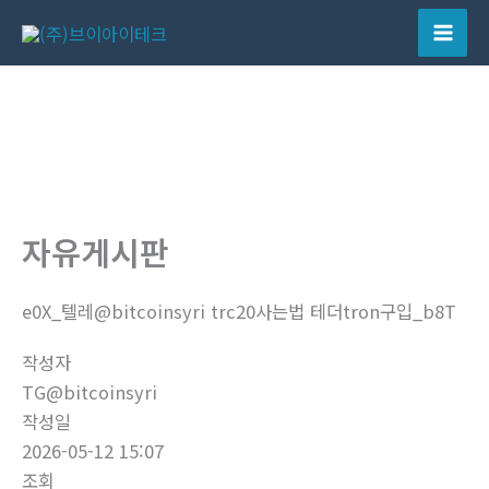
콘
텐
Mai
츠
Men
로
건
너
뛰
기
자유게시판
e0X_텔레@bitcoinsyri trc20사는법 테더tron구입_b8T
작성자
TG@bitcoinsyri
작성일
2026-05-12 15:07
조회