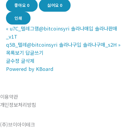
좋아요
0
싫어요
0
인쇄
«
u7C_텔레그램@bitcoinsyri 솔라나매입 솔라나판매
_v1T
q5B_텔레@bitcoinsyri 솔라나구입 솔라나구매_s2H
»
목록보기
답글쓰기
글수정
글삭제
Powered by KBoard
이용약관
개인정보처리방침
(주)브이아이테크