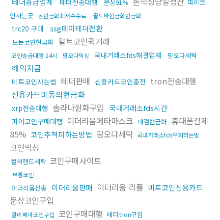
돈믹싱당일정산
테더송금업체
테더전송대행
문상91%
파이코
인사는곳
돈현금화최저수수료
골드바현금화현금화
ssg페이테더전환
trc20 구매
알트코인퀵거래
모든코인현금화
국내거래소fds해결업체
핑오다세탁
코인송금대행 24시
핑오다믹싱
해외자금
테더판매
tron전송대행
비트코인사는법
신용카드코인충전
신용카드미동의현금화
솔라나원화구입
국내거래소fds시간
xrp전송대행
이더리움메타마스크
휴대폰결제
파이코인구매대행
대검현금화
85%
핑오다세탁
코인추적피하는방법
국내거래소fds우회하는법
코인믹싱
코인구매사이트
컬쳐랜드세탁
무통코인
이더리움 리플
이더리움판매
비트코인신용카드
이더리움전송
문상코인구입
코인구매대행
테더tron구입
알리페이코인구입