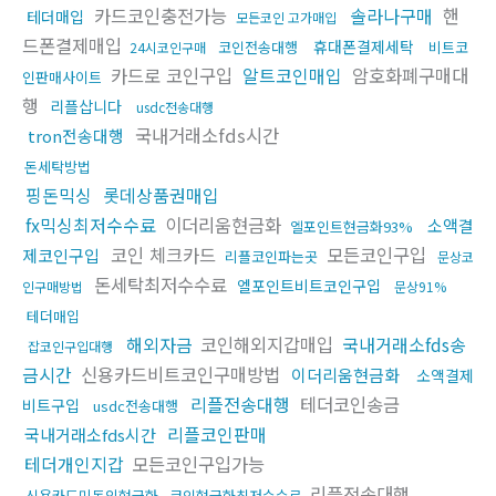
카드코인충전가능
솔라나구매
핸
테더매입
모든코인 고가매입
드폰결제매입
휴대폰결제세탁
코인전송대행
비트코
24시코인구매
카드로 코인구입
알트코인매입
암호화폐구매대
인판매사이트
행
리플삽니다
usdc전송대행
국내거래소fds시간
tron전송대행
돈세탁방법
핑돈믹싱
롯데상품권매입
fx믹싱최저수수료
이더리움현금화
소액결
엘포인트현금화93%
코인 체크카드
모든코인구입
제코인구입
리플코인파는곳
문상코
돈세탁최저수수료
엘포인트비트코인구입
인구매방법
문상91%
테더매입
해외자금
코인해외지갑매입
국내거래소fds송
잡코인구입대행
금시간
신용카드비트코인구매방법
이더리움현금화
소액결제
리플전송대행
테더코인송금
비트구입
usdc전송대행
리플코인판매
국내거래소fds시간
테더개인지갑
모든코인구입가능
리플전송대행
신용카드미동의현금화
코인현금화최저수수료