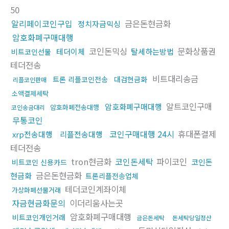
50
알리페이코인구입
금은돈현금화
정치자금믹싱
암호화폐구매대행
코인돈믹싱
문화상품권
테더이체
탈세하는방법
비트코인선물
테더전송
비트대리송금
트론 리플코인전송
대검현금화
리플코인판매
소액결제세탁
알트코인구매
암호화폐구매대행
암호화폐전송대행
코인송금대리
무통코인
코인구매대행 24시
휴대폰결제
xrp전송대행
리플전송대행
테더전송
tron현금화
코인돈세탁
파이코인
코인돈
비트코인 신용카드
금은돈현금화
현금화
트론리플전송업체
테더코인계좌이체
가상화폐선물거래
자금현금화문의
이더리움사는곳
암호화폐구매대행
비트코인개인거래
금은돈세탁
돈세탁당일정산