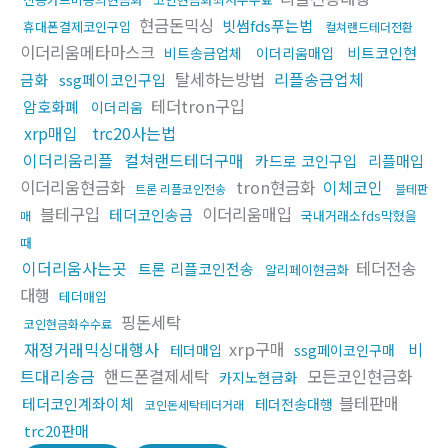
현금돈믹싱
빗썸fds푸는법
휴대폰결제코인구입
컬쳐랜드테더전환
이더리움메타마스크
비트코인현
비트송금업체
이더리움매입
탈세하는방법
리플송금업체
금화
ssg페이코인구입
테더tron구입
암호화폐
이더리움
xrp매입
trc20사는법
이더리움리플
컬쳐랜드테더구매
카드로 코인구입
리플매입
이더리움현금화
tron현금화
이체코인
트론 리플코인전송
블테판
블테구입
이더리움매입
테더코인송금
국내거래소fds막혔을
매
때
이더리움사는곳
테더전송
트론 리플코인전송
알리페이현금화
대행
테더매입
핑돈세탁
코인현금화수수료
재정거래믹싱대행사
xrp구매
비
테더매입
ssg페이코인구매
트대리송금
핸드폰결제세탁
모든코인현금화
카지노현금화
블테판매
테더코인계좌이체
테더전송대행
코인돈세탁테더거래
trc20판매