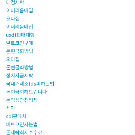
대검세탁
이더리움매입
오다집
이더리움매입
usdt판매대행
알트코인구매
돈현금화방법
오다집
돈현금화방법
정치자금세탁
국내거래소fds피하는법
돈현금화해드립니다
돈믹싱안전업체
세탁
sol판매처
비트코인사는법
돈세탁최저수수료