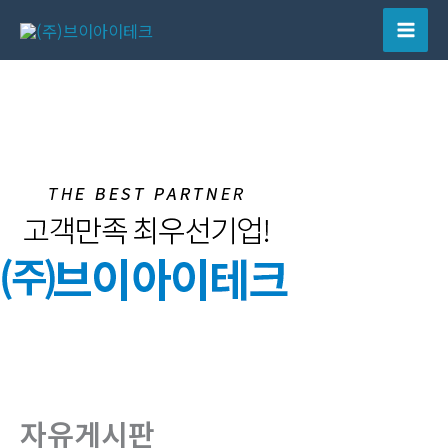
콘
텐
Mai
츠
Men
로
건
너
뛰
기
자유게시판