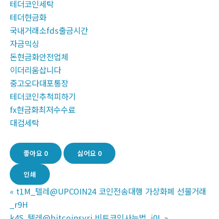
테더코인세탁
테더현금화
국내거래소fds출금시간
자금믹싱
돈현금화안전업체
이더리움삽니다
중고오다대포통장
테더코인추척피하기
fx현금화최저수수료
대검세탁
좋아요
0
싫어요
0
인쇄
«
t1M_텔레@UPCOIN24 코인전송대행 가상화폐 선물거래
_r9H
k4S_텔레@bitcoinsyri 비트코인사는법_i0L
»