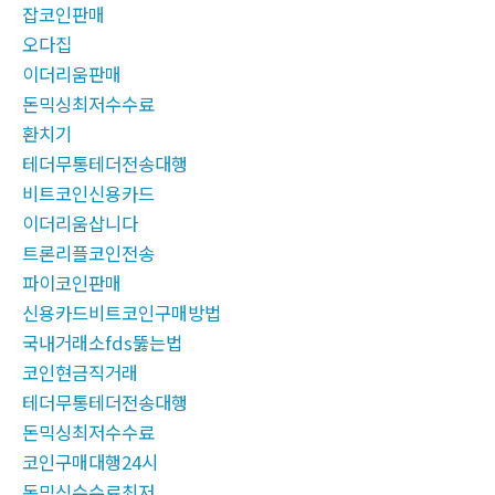
잡코인판매
오다집
이더리움판매
돈믹싱최저수수료
환치기
테더무통테더전송대행
비트코인신용카드
이더리움삽니다
트론리플코인전송
파이코인판매
신용카드비트코인구매방법
국내거래소fds뚫는법
코인현금직거래
테더무통테더전송대행
돈믹싱최저수수료
코인구매대행24시
돈믹싱수수료최저