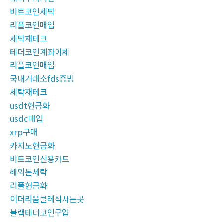
비트코인세탁
리플코인매입
세탁재테크
테더코인계좌이체
리플코인매입
국내거래소fds증빙
세탁재테크
usdt현금화
usdc매입
xrp구매
카지노현금화
비트코인신용카드
해외돈세탁
리플현금화
이더리움클레식사는곳
블랙테더코인구입