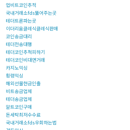
업비트코인추적
국내거래소fds뚫어주는곳
테더트론파는곳
이더리움클레식클레식판매
코인송금대리
테더전송대행
테더코인추척피하기
테더코인비대면거래
카지노믹싱
횡령믹싱
해외선물현금인출
비트송금업체
테더송금업체
알트코인구매
돈세탁최저수수료
국내거래소fds우회하는법