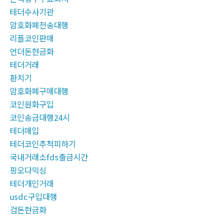
테더수사기관
암호화폐전송대행
리플코인판매
언더돈현금화
테더거래
환치기
암호화폐구매대행
코인원화구입
코인송금대행24시
테더매입
테더코인추척피하기
국내거래소fds출금시간
핑오다믹싱
테더개인거래
usdc구입대행
검돈현금화