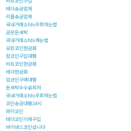
비트코인구입
테더송금업체
리플송금업체
국내거래소fds우회하는법
금은돈세탁
국내거래소fds깨는법
모든코인현금화
잡코인구입대행
비트코인현금화
테더현금화
밈코인구매대행
돈세탁수수료최저
국내거래소fds우회하는법
코인송금대행24시
파이코인
테더코인이체구입
바이낸스코인삽니다