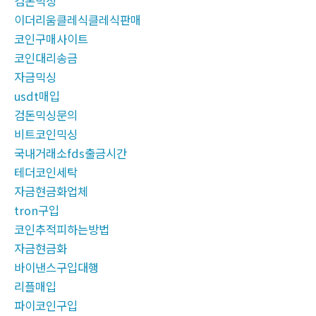
검돈믹싱
이더리움클레식클레식판매
코인구매사이트
코인대리송금
자금믹싱
usdt매입
검돈믹싱문의
비트코인믹싱
국내거래소fds출금시간
테더코인세탁
자금현금화업체
tron구입
코인추적피하는방법
자금현금화
바이낸스구입대행
리플매입
파이코인구입