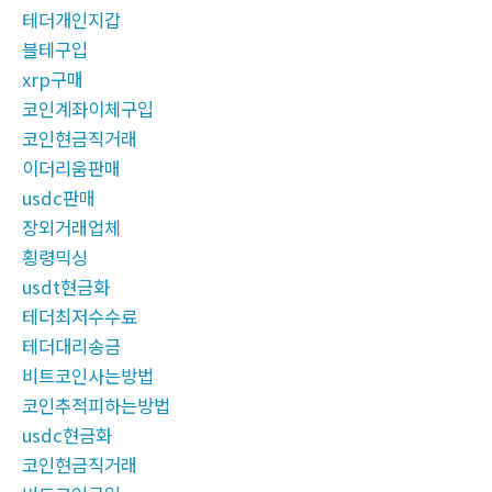
테더개인지갑
블테구입
xrp구매
코인계좌이체구입
코인현금직거래
이더리움판매
usdc판매
장외거래업체
횡령믹싱
usdt현금화
테더최저수수료
테더대리송금
비트코인사는방법
코인추적피하는방법
usdc현금화
코인현금직거래