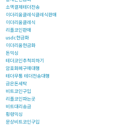
소액결제테더전송
이더리움클레식클레식판매
이더리움클레식
리플코인판매
usdc현금화
이더리움현금화
돈믹싱
테더코인추척피하기
암호화폐구매대행
테더무통 테더전송대행
금은돈세탁
비트코인구입
리플코인파는곳
비트대리송금
횡령믹싱
문상비트코인구입