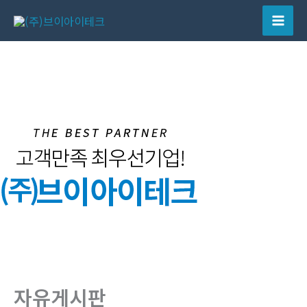
콘
텐
Mai
츠
Men
로
건
너
뛰
기
자유게시판