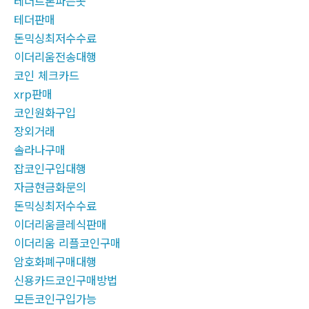
테더트론파는곳
테더판매
돈믹싱최저수수료
이더리움전송대행
코인 체크카드
xrp판매
코인원화구입
장외거래
솔라나구매
잡코인구입대행
자금현금화문의
돈믹싱최저수수료
이더리움클레식판매
이더리움 리플코인구매
암호화폐구매대행
신용카드코인구매방법
모든코인구입가능