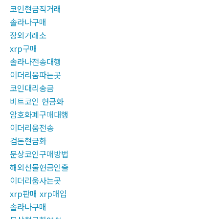
코인현금직거래
솔라나구매
장외거래소
xrp구매
솔라나전송대행
이더리움파는곳
코인대리송금
비트코인 현금화
암호화폐구매대행
이더리움전송
검돈현금화
문상코인구매방법
해외선물현금인출
이더리움사는곳
xrp판매 xrp매입
솔라나구매