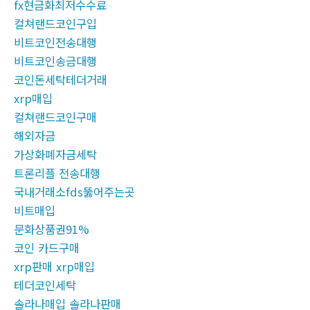
fx현금화최저수수료
컬쳐랜드코인구입
비트코인전송대행
비트코인송금대행
코인돈세탁테더거래
xrp매입
컬쳐랜드코인구매
해외자금
가상화폐자금세탁
트론리플 전송대행
국내거래소fds뚫어주는곳
비트매입
문화상품권91%
코인 카드구매
xrp판매 xrp매입
테더코인세탁
솔라나매입 솔라나판매