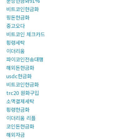
문상현금화91%
비트코인현금화
핑돈현금화
중고오다
비트코인 체크카드
횡령세탁
이더리움
파이코인전송대행
해외돈현금화
usdc현금화
비트코인현금화
trc20 원화구입
소액결제세탁
횡령현금화
이더리움 리플
코인돈현금화
해외자금