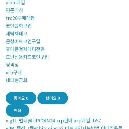
usdc매입
핑돈믹싱
trc20구매대행
코인원화구입
세탁재테크
문상비트코인구입
휴대폰결제테더전환
도난신용카드코인구입
핑믹싱
xrp구매
테더현금화
좋아요
0
싫어요
0
인쇄
«
g1I_텔레@UPCOIN24 xrp판매 xrp매입_b5Z
y0R_텔레그램@bitcoinsyri 비트코인사는방법 이더리움클