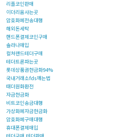
리플코인판매
이더리움사는곳
암호화폐전송대행
해외돈세탁
핸드폰결제코인구매
솔라나매입
컬쳐랜드테더구매
테더트론파는곳
롯데상품권현금화94%
국내거래소fds깨는법
태더원화환전
자금현금화
비트코인송금대행
가상화폐자금현금화
암호화폐구매대행
휴대폰결제매입
테더구매 테더판매