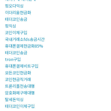
핑오다믹싱
이더리움현금화
테더코인송금
핑믹싱
코인이체구입
국내거래소fds송금시간
휴대폰결제현금화85%
테더코인송금
tron구입
휴대폰결제비트구입
모든코인현금화
코인현금직거래
트론리플전송대행
암호화폐구매대행
탈세돈믹싱
테더코인이체구입