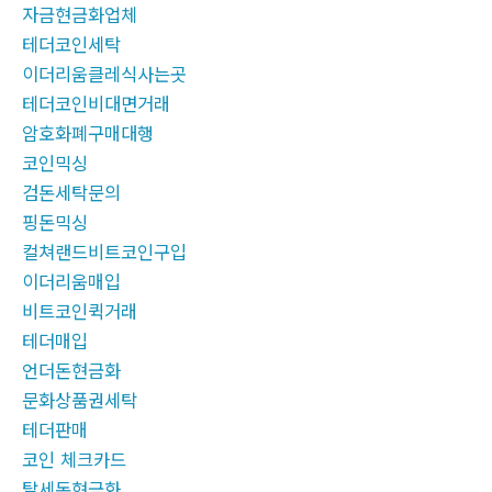
자금현금화업체
테더코인세탁
이더리움클레식사는곳
테더코인비대면거래
암호화폐구매대행
코인믹싱
검돈세탁문의
핑돈믹싱
컬쳐랜드비트코인구입
이더리움매입
비트코인퀵거래
테더매입
언더돈현금화
문화상품권세탁
테더판매
코인 체크카드
탈세돈현금화