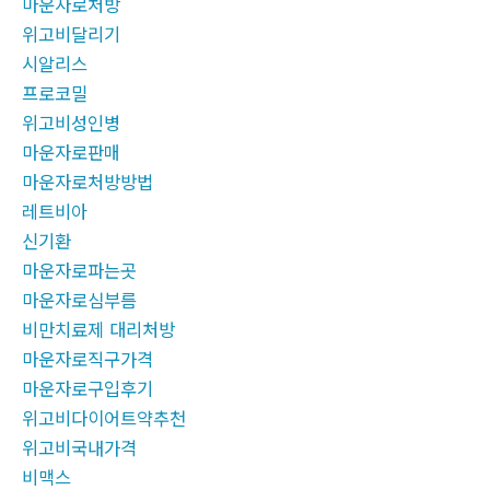
마운자로처방
위고비달리기
시알리스
프로코밀
위고비성인병
마운자로판매
마운자로처방방법
레트비아
신기환
마운자로파는곳
마운자로심부름
비만치료제 대리처방
마운자로직구가격
마운자로구입후기
위고비다이어트약추천
위고비국내가격
비맥스