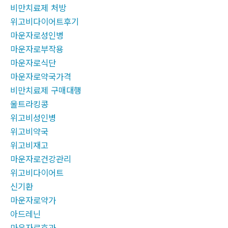
비만치료제 처방
위고비다이어트후기
마운자로성인병
마운자로부작용
마운자로식단
마운자로약국가격
비만치료제 구매대행
울트라킹콩
위고비성인병
위고비약국
위고비재고
마운자로건강관리
위고비다이어트
신기환
마운자로약가
아드레닌
마운자로효과