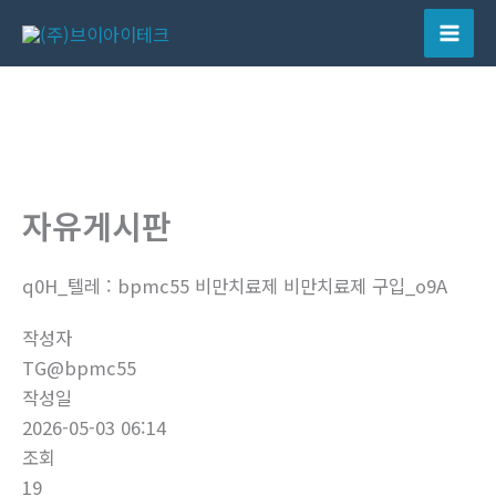
콘
텐
Mai
츠
Men
로
건
너
뛰
자유게시판
기
q0H_텔레 : bpmc55 비만치료제 비만치료제 구입_o9A
작성자
TG@bpmc55
작성일
2026-05-03 06:14
조회
19