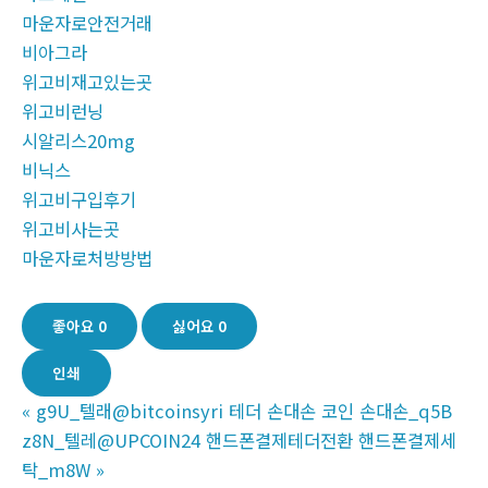
마운자로안전거래
비아그라
위고비재고있는곳
위고비런닝
시알리스20mg
비닉스
위고비구입후기
위고비사는곳
마운자로처방방법
좋아요
0
싫어요
0
인쇄
«
g9U_텔래@bitcoinsyri 테더 손대손 코인 손대손_q5B
z8N_텔레@UPCOIN24 핸드폰결제테더전환 핸드폰결제세
탁_m8W
»