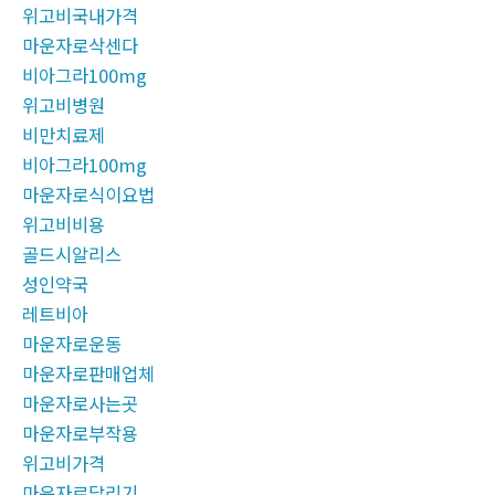
위고비국내가격
마운자로삭센다
비아그라100mg
위고비병원
비만치료제
비아그라100mg
마운자로식이요법
위고비비용
골드시알리스
성인약국
레트비아
마운자로운동
마운자로판매업체
마운자로사는곳
마운자로부작용
위고비가격
마운자로달리기