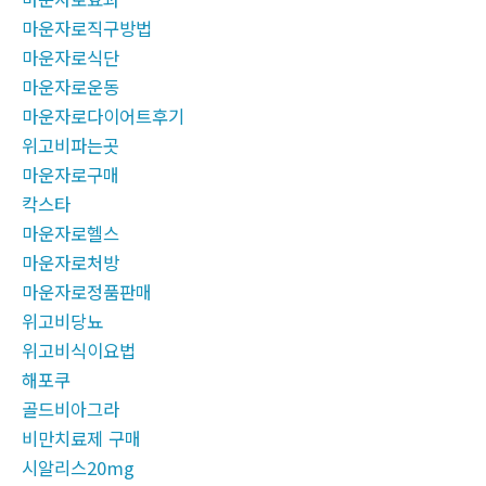
마운자로직구방법
마운자로식단
마운자로운동
마운자로다이어트후기
위고비파는곳
마운자로구매
칵스타
마운자로헬스
마운자로처방
마운자로정품판매
위고비당뇨
위고비식이요법
해포쿠
골드비아그라
비만치료제 구매
시알리스20mg