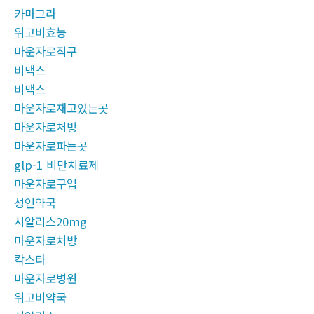
카마그라
위고비효능
마운자로직구
비맥스
비맥스
마운자로재고있는곳
마운자로처방
마운자로파는곳
glp-1 비만치료제
마운자로구입
성인약국
시알리스20mg
마운자로처방
칵스타
마운자로병원
위고비약국