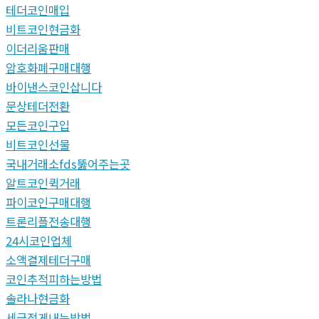
테더코인매입
비트코인현금화
이더리움판매
암호화폐구매대행
바이낸스코인삽니다
문상테더전환
모든코인구입
비트코인선물
국내거래소fds뚫어주는곳
알트코인퀵거래
파이코인구매대행
트론리플전송대행
24시코인업체
소액결제테더구매
코인추적피하는방법
솔라나현금화
세금적게내는방법