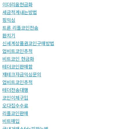
이더리움현금화
세금적게내는방법
핑믹싱
트론 리플코인전송
환치기
신세계상품권코인구매방법
업비트코인추적
비트코인 현금화
테더코인판매함
재테크자금믹싱문의
업비트코인추적
테더전송대행
코인이체구입
오다집수수료
리플코인판매
비트매입
국내거래소fds피하는법