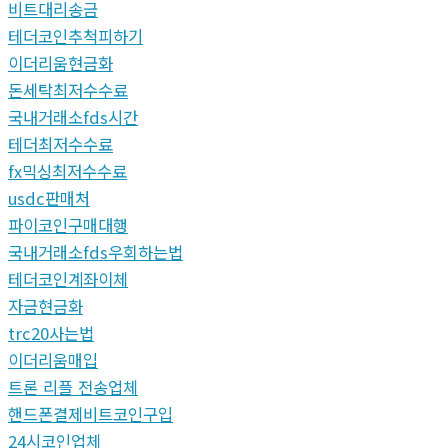
비트대리송금
테더코인추척피하기
이더리움현금화
돈세탁최저수수료
국내거래소fds시간
테더최저수수료
fx믹싱최저수수료
usdc판매처
파이코인구매대행
국내거래소fds우회하는법
테더코인계좌이체
자금현금화
trc20사는법
이더리움매입
트론 리플 전송업체
핸드폰결제비트코인구입
24시코인업체