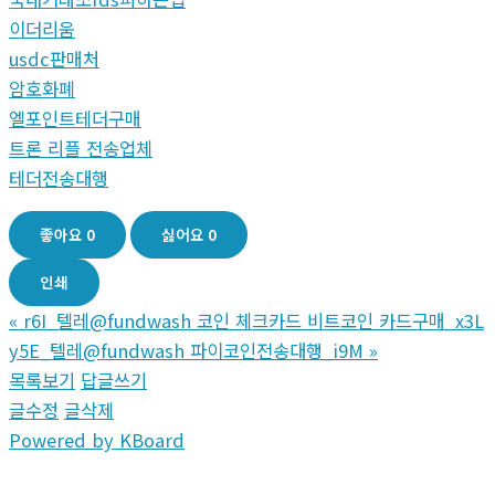
이더리움
usdc판매처
암호화폐
엘포인트테더구매
트론 리플 전송업체
테더전송대행
좋아요
0
싫어요
0
인쇄
«
r6I_텔레@fundwash 코인 체크카드 비트코인 카드구매_x3L
y5E_텔레@fundwash 파이코인전송대행_i9M
»
목록보기
답글쓰기
글수정
글삭제
Powered by KBoard