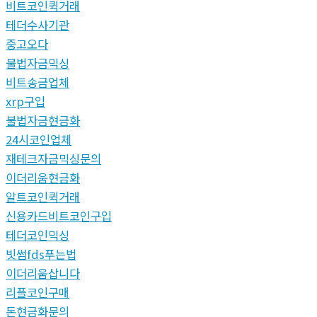
비트코인퀵거래
테더수사기관
중고오다
불법자금믹싱
비트송금업체
xrp구입
불법자금현금화
24시코인업체
재테크자금믹싱문의
이더리움현금화
알트코인퀵거래
신용카드비트코인구입
테더코인믹싱
빗썸fds푸는법
이더리움삽니다
리플코인구매
돈현금화문의