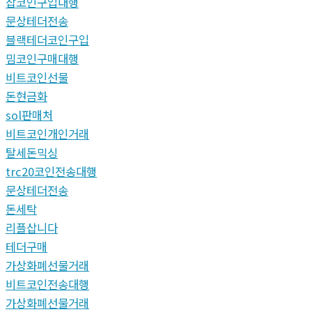
잡코인구입대행
문상테더전송
블랙테더코인구입
밈코인구매대행
비트코인선물
돈현금화
sol판매처
비트코인개인거래
탈세돈믹싱
trc20코인전송대행
문상테더전송
돈세탁
리플삽니다
테더구매
가상화폐선물거래
비트코인전송대행
가상화폐선물거래