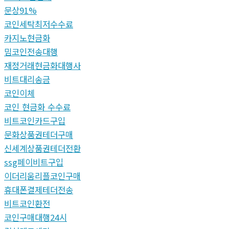
문상91%
코인세탁최저수수료
카지노현금화
밈코인전송대행
재정거래현금화대행사
비트대리송금
코인이체
코인 현금화 수수료
비트코인카드구입
문화상품권테더구매
신세계상품권테더전환
ssg페이비트구입
이더리움리플코인구매
휴대폰결제테더전송
비트코인환전
코인구매대행24시