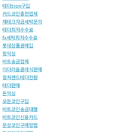
테더tron구입
카드코인충전업체
재테크자금세탁문의
테더최저수수료
fx세탁최저수수료
롯데상품권매입
핑믹싱
비트송금업체
이더리움클레식판매
컬쳐랜드테더전환
테더판매
돈믹싱
모든코인구입
비트코인송금대행
비트코인신용카드
문상코인구매방법