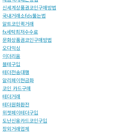
신세계상품권코인구매방법
국내거래소fds뚫는법
알트코인퀵거래
fx세탁최저수수료
문화상품권코인구매방법
오다믹싱
이더리움
블테구입
테더전송대행
알리페이현금화
코인 카드구매
테더거래
테더원화환전
위쳇페이테더구입
도난신용카드코인구입
장외거래업체