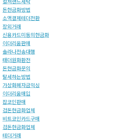
컬쳐랜드세탁
돈현금화방법
소액결제테더전환
장외거래
신용카드미동의현금화
이더리움판매
솔라나전송대행
태더원화환전
돈현금화문의
탈세하는방법
가상화폐자금믹싱
이더리움매입
잡코인판매
검돈현금화업체
비트코인카드구매
검돈현금화업체
테더거래