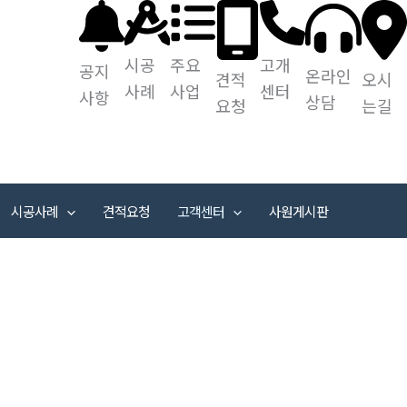
시공
주요
고개
공지
온라인
견적
오시
사례
사업
센터
사항
상담
요청
는길
시공사례
견적요청
고객센터
사원게시판