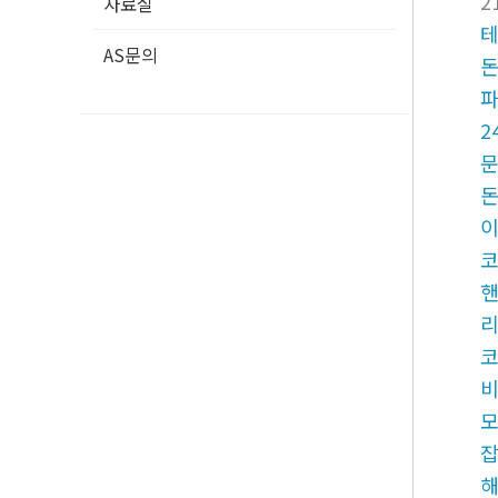
2
자료실
AS문의
2
핸