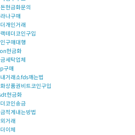
검돈현금화문의
솔라나구매
테더개인거래
블랙테더코인구입
코인구매대행
ron현금화
자금세탁업체
rp구매
내거래소fds깨는법
문화상품권비트코인구입
sdt현금화
테더코인송금
세금적게내는방법
장외거래
테더이체