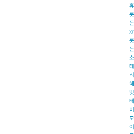
x
빗
비