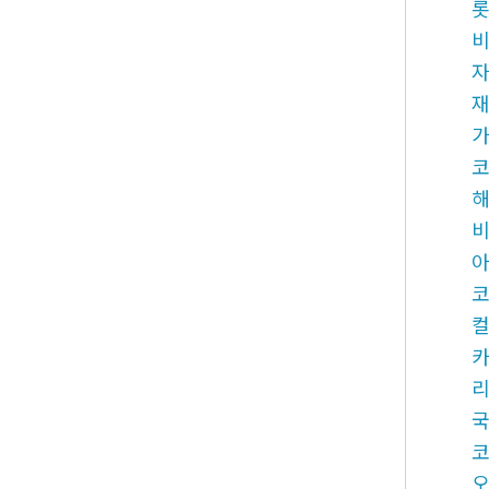
롯
비
코
비
아
국