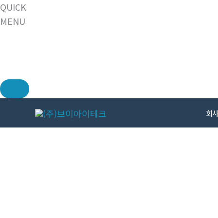
QUICK
MENU
콘
회
텐
츠
로
건
너
뛰
기