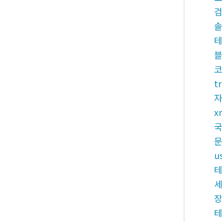
t
x
국
u