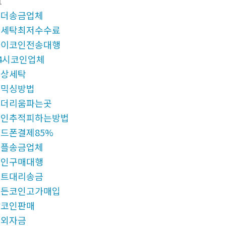
1
테더송금업체
돈세탁최저수수료
파이코인전송대행
4시코인업체
문상세탁
돈믹싱방법
이더리움파는곳
코인추적피하는방법
드폰결제85%
리플송금업체
코인구매대행
비트대리송금
모든코인고가매입
잡코인판매
해외자금