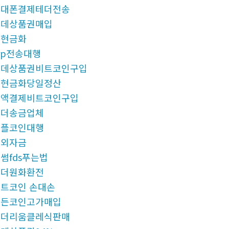
휴대폰결제테더전송
롯데상품권매입
돈현금화
rp전송대행
롯데상품권비트코인구입
돈현금화당일정산
소액결제비트코인구입
테더송금업체
리플코인대행
해외자금
썸fds푸는법
태더원화환전
트코인 손대손
모든코인고가매입
이더리움클레식판매