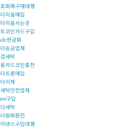
암호화폐구매대행
이더리움매입
이더리움사는곳
비트코인카드구입
sdc현금화
테더송금업체
대검세탁
신용카드코인충전
테더트론매입
테더이체
돈세탁안전업체
ron구입
오다세탁
태더원화환전
바이낸스구입대행