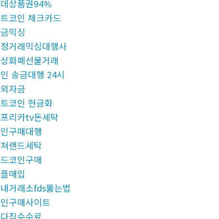
데상품권94%
트코인 체크카드
자금믹싱
재정거래믹싱대행사
가상화폐선물거래
인 송금대행 24시
해외자금
트코인 현금화
프리카tv돈세탁
코인구매대행
컬쳐랜드세탁
카드코인구매
리플매입
내거래소fds뚫는법
코인구매사이트
오다집수수료