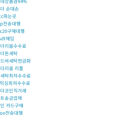
데상품권94%
더 손대손
tc파는곳
rp전송대행
rc20구매대행
sdt매입
이더리움수수료
언더돈세탁
골드바세탁현금화
더리움 리플
돈세탁최저수수료
x믹싱최저수수료
테더코인직거래
비트송금업체
인 카드구매
ron전송대행