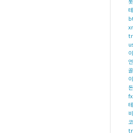
롯
테
b
x
t
u
이
f
코
t