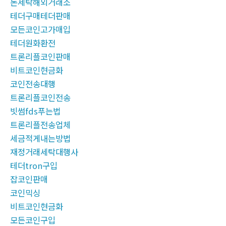
돈세탁해외거래소
테더구매테더판매
모든코인고가매입
테더원화환전
트론리플코인판매
비트코인현금화
코인전송대행
트론리플코인전송
빗썸fds푸는법
트론리플전송업체
세금적게내는방법
재정거래세탁대행사
테더tron구입
잡코인판매
코인믹싱
비트코인현금화
모든코인구입