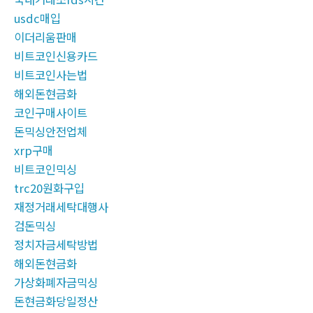
usdc매입
이더리움판매
비트코인신용카드
비트코인사는법
해외돈현금화
코인구매사이트
돈믹싱안전업체
xrp구매
비트코인믹싱
trc20원화구입
재정거래세탁대행사
검돈믹싱
정치자금세탁방법
해외돈현금화
가상화폐자금믹싱
돈현금화당일정산