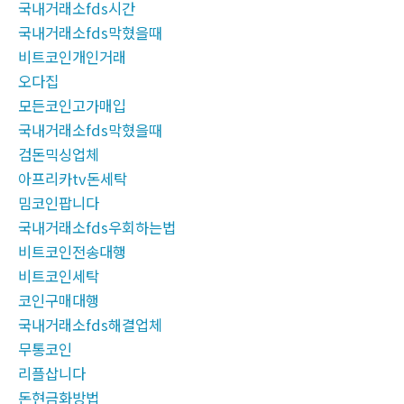
국내거래소fds시간
국내거래소fds막혔을때
비트코인개인거래
오다집
모든코인고가매입
국내거래소fds막혔을때
검돈믹싱업체
아프리카tv돈세탁
밈코인팝니다
국내거래소fds우회하는법
비트코인전송대행
비트코인세탁
코인구매대행
국내거래소fds해결업체
무통코인
리플삽니다
돈현금화방법