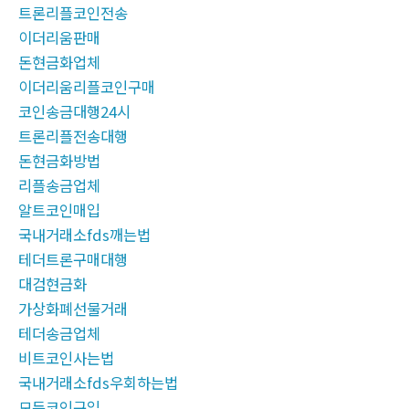
트론리플코인전송
이더리움판매
돈현금화업체
이더리움리플코인구매
코인송금대행24시
트론리플전송대행
돈현금화방법
리플송금업체
알트코인매입
국내거래소fds깨는법
테더트론구매대행
대검현금화
가상화폐선물거래
테더송금업체
비트코인사는법
국내거래소fds우회하는법
모든코인구입