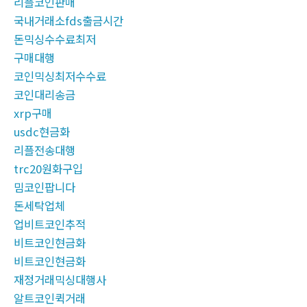
리플코인판매
국내거래소fds출금시간
돈믹싱수수료최저
구매대행
코인믹싱최저수수료
코인대리송금
xrp구매
usdc현금화
리플전송대행
trc20원화구입
밈코인팝니다
돈세탁업체
업비트코인추적
비트코인현금화
비트코인현금화
재정거래믹싱대행사
알트코인퀵거래