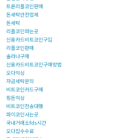
트론리플코인판매
돈세탁안전업체
돈세탁
리플코인파는곳
신용카드비트코인구입
리플코인판매
솔라나구매
신용카드비트코인구매방법
오다믹싱
자금세탁문의
비트코인카드구매
핑돈믹싱
비트코인전송대행
파이코인사는곳
국내거래소fds시간
오다집수수료