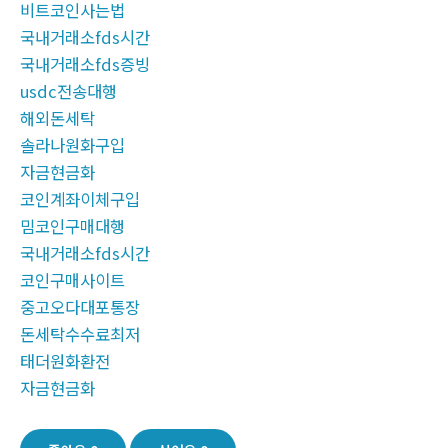
비트코인사는법
국내거래소fds시간
국내거래소fds증빙
usdc전송대행
해외돈세탁
솔라나원화구입
자금현금화
코인계좌이체구입
밈코인구매대행
국내거래소fds시간
코인구매사이트
중고오다대포통장
돈세탁수수료최저
태더원화환전
자금현금화