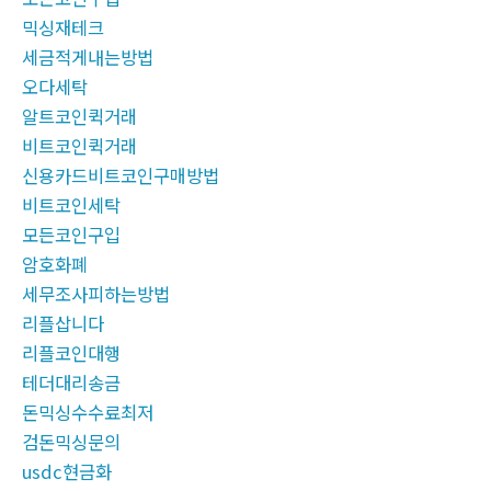
믹싱재테크
세금적게내는방법
오다세탁
알트코인퀵거래
비트코인퀵거래
신용카드비트코인구매방법
비트코인세탁
모든코인구입
암호화폐
세무조사피하는방법
리플삽니다
리플코인대행
테더대리송금
돈믹싱수수료최저
검돈믹싱문의
usdc현금화