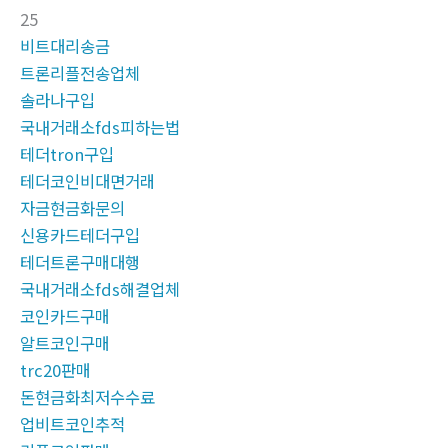
25
비트대리송금
트론리플전송업체
솔라나구입
국내거래소fds피하는법
테더tron구입
테더코인비대면거래
자금현금화문의
신용카드테더구입
테더트론구매대행
국내거래소fds해결업체
코인카드구매
알트코인구매
trc20판매
돈현금화최저수수료
업비트코인추적