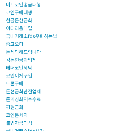
비트코인송금대행
코인구매대행
현금돈현금화
이더리움매입
국내거래소fds우회하는법
중고오다
돈세탁해드립니다
검돈현금화업체
테더코인세탁
코인이체구입
트론구매
돈현금화안전업체
돈믹싱최저수수료
핑현금화
코인돈세탁
불법자금믹싱
국내거래소fds시간