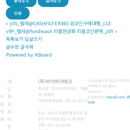
좋아요
0
싫어요
0
인쇄
«
y3V_텔레@CASHFILTER365 밈코인구매대행_c1E
v9P_텔레@fundwash 리플현금화 리플코인판매_z0Y
»
목록보기
답글쓰기
글수정
글삭제
Powered by KBoard
개
(주)브이아이테크
Copyright © 2025 (주)브이
아이테크. All rights
인
회사명: (주)브이아이테크 대표
reserved.
자: 배중광
이
정
Created by
Yescall.com
[
관
사업자등록번호: 105-87-45773
리자
]
용
보
약
처
주소: 24427 강원특별자치도 춘
관
리
천시 퇴계공단2길 50 (퇴계동)
전화: 033-252-1568
방