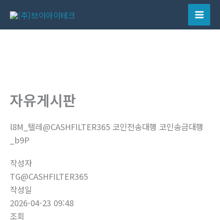
콘
텐
Mai
츠
Men
로
건
너
뛰
자유게시판
기
l8M_텔레@CASHFILTER365 코인전송대행 코인송금대행
_b9P
작성자
TG@CASHFILTER365
작성일
2026-04-23 09:48
조회