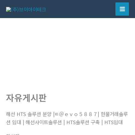
콘
텐
Mai
츠
Men
로
건
너
뛰
기
자유게시판
해선 HTS 솔루션 분양 |ㅌ＠ｅｖｏ５８８７| 현물거래솔루
션 임대 | 해선사이트솔루션 | HTS솔루션 구축 | HTS임대