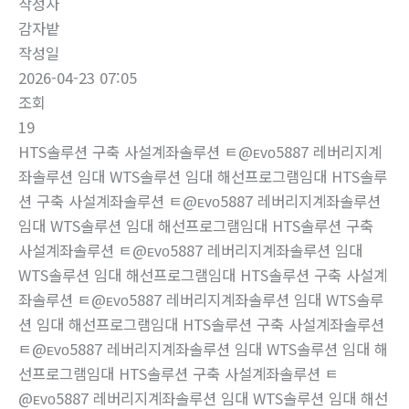
작성자
감자밭
작성일
2026-04-23 07:05
조회
19
HTS솔루션 구축 사설계좌솔루션 ㅌ@ᴇᴠᴏ5887 레버리지계
좌솔루션 임대 WTS솔루션 임대 해선프로그램임대 HTS솔루
션 구축 사설계좌솔루션 ㅌ@ᴇᴠᴏ5887 레버리지계좌솔루션
임대 WTS솔루션 임대 해선프로그램임대 HTS솔루션 구축
사설계좌솔루션 ㅌ@ᴇᴠᴏ5887 레버리지계좌솔루션 임대
WTS솔루션 임대 해선프로그램임대 HTS솔루션 구축 사설계
좌솔루션 ㅌ@ᴇᴠᴏ5887 레버리지계좌솔루션 임대 WTS솔루
션 임대 해선프로그램임대 HTS솔루션 구축 사설계좌솔루션
ㅌ@ᴇᴠᴏ5887 레버리지계좌솔루션 임대 WTS솔루션 임대 해
선프로그램임대 HTS솔루션 구축 사설계좌솔루션 ㅌ
@ᴇᴠᴏ5887 레버리지계좌솔루션 임대 WTS솔루션 임대 해선