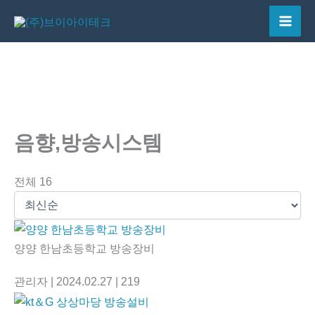
콘
텐
Mai
츠
Men
로
건
너
뛰
음향,방송시스템
기
전체 16
양양 한남초등학교 방송장비
관리자
| 2024.02.27
| 219