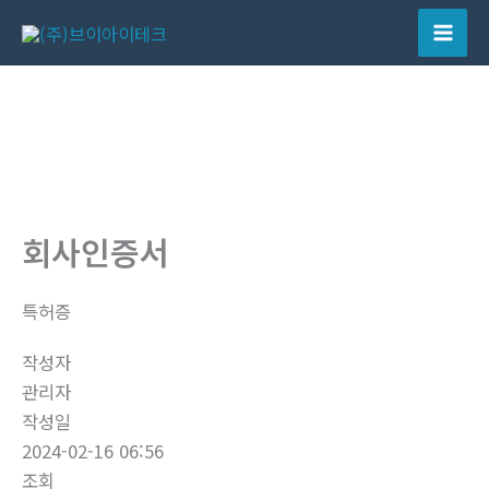
콘
텐
Mai
츠
Men
로
건
너
뛰
기
회사인증서
특허증
작성자
관리자
작성일
2024-02-16 06:56
조회