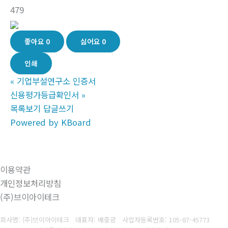
479
좋아요
0
싫어요
0
인쇄
«
기업부설연구소 인증서
신용평가등급확인서
»
목록보기
답글쓰기
Powered by KBoard
이용약관
개인정보처리방침
(주)브이아이테크
회사명: (주)브이아이테크 대표자: 배중광
사업자등록번호: 105-87-45773